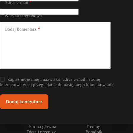
Adres e-mail
*
Witryna internetowa
Dodaj komentarz
*
Zapisz moje imię i nazwisko, adres e-mail i stronę
internetową w tej przeglądarce do następnego komentowania.
Dodaj komentarz
Strona główna
Trening
Dieta i przepisy
Poradnik