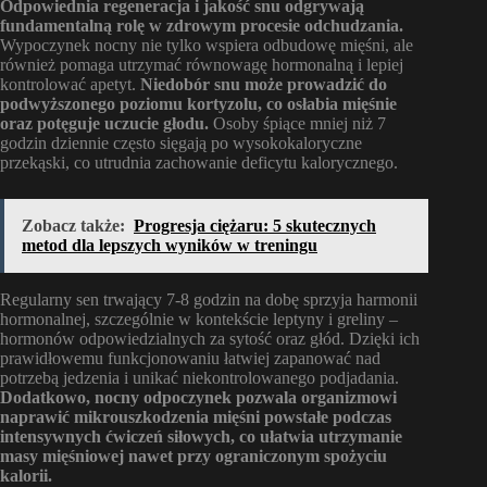
Odpowiednia regeneracja i jakość snu odgrywają
fundamentalną rolę w zdrowym procesie odchudzania.
Wypoczynek nocny nie tylko wspiera odbudowę mięśni, ale
również pomaga utrzymać równowagę hormonalną i lepiej
kontrolować apetyt.
Niedobór snu może prowadzić do
podwyższonego poziomu kortyzolu, co osłabia mięśnie
oraz potęguje uczucie głodu.
Osoby śpiące mniej niż 7
godzin dziennie często sięgają po wysokokaloryczne
przekąski, co utrudnia zachowanie deficytu kalorycznego.
Zobacz także:
Progresja ciężaru: 5 skutecznych
metod dla lepszych wyników w treningu
Regularny sen trwający 7-8 godzin na dobę sprzyja harmonii
hormonalnej, szczególnie w kontekście leptyny i greliny –
hormonów odpowiedzialnych za sytość oraz głód. Dzięki ich
prawidłowemu funkcjonowaniu łatwiej zapanować nad
potrzebą jedzenia i unikać niekontrolowanego podjadania.
Dodatkowo, nocny odpoczynek pozwala organizmowi
naprawić mikrouszkodzenia mięśni powstałe podczas
intensywnych ćwiczeń siłowych, co ułatwia utrzymanie
masy mięśniowej nawet przy ograniczonym spożyciu
kalorii.