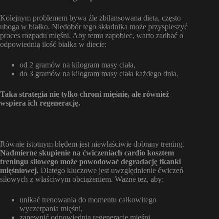
Kolejnym problemem bywa źle zbilansowana dieta, często
uboga w białko. Niedobór tego składnika może przyspieszyć
proces rozpadu mięśni. Aby temu zapobiec, warto zadbać o
odpowiednią ilość białka w diecie:
od 2 gramów na kilogram masy ciała,
do 3 gramów na kilogram masy ciała każdego dnia.
Taka strategia nie tylko chroni mięśnie, ale również
wspiera ich regenerację.
Równie istotnym błędem jest niewłaściwie dobrany trening.
Nadmierne skupienie na ćwiczeniach cardio kosztem
treningu siłowego może powodować degradację tkanki
mięśniowej.
Dlatego kluczowe jest uwzględnienie ćwiczeń
siłowych z właściwym obciążeniem. Ważne też, aby:
unikać trenowania do momentu całkowitego
wyczerpania mięśni,
zapewnić odpowiednią regenerację mięśni.