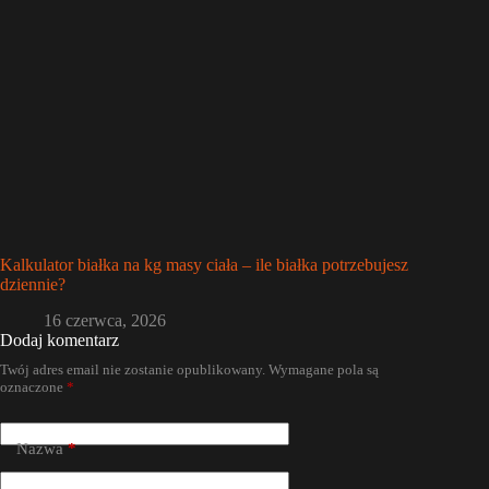
Kalkulator białka na kg masy ciała – ile białka potrzebujesz
dziennie?
16 czerwca, 2026
Dodaj komentarz
Twój adres email nie zostanie opublikowany.
Wymagane pola są
oznaczone
*
Nazwa
*