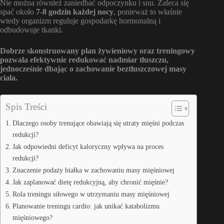
Nie można również zaniedbać odpoczynku i snu. Zaleca się
spać około
7-8 godzin każdej nocy
, ponieważ to właśnie
wtedy organizm reguluje gospodarkę hormonalną i
odbudowuje tkanki.
Dobrze skonstruowany plan żywieniowy oraz treningowy
pozwala efektywnie redukować nadmiar tłuszczu,
jednocześnie dbając o zachowanie beztłuszczowej masy
ciała.
Spis Treści
Dlaczego osoby trenujące obawiają się utraty mięśni podczas
redukcji?
Jak odpowiedni deficyt kaloryczny wpływa na proces
redukcji?
Znaczenie podaży białka w zachowaniu masy mięśniowej
Jak zaplanować dietę redukcyjną, aby chronić mięśnie?
Rola treningu siłowego w utrzymaniu masy mięśniowej
Planowanie treningu cardio: jak unikać katabolizmu
mięśniowego?