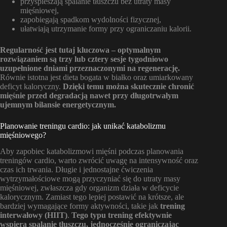
przyspieszają spalanie tłuszczu bez utraty masy
mięśniowej,
zapobiegają spadkom wydolności fizycznej,
ułatwiają utrzymanie formy przy ograniczaniu kalorii.
Regularność jest tutaj kluczowa – optymalnym
rozwiązaniem są trzy lub cztery sesje tygodniowo
uzupełnione dniami przeznaczonymi na regenerację.
Równie istotna jest dieta bogata w białko oraz umiarkowany
deficyt kaloryczny.
Dzięki temu można skutecznie chronić
mięśnie przed degradacją nawet przy długotrwałym
ujemnym bilansie energetycznym.
Planowanie treningu cardio: jak unikać katabolizmu
mięśniowego?
Aby zapobiec katabolizmowi mięśni podczas planowania
treningów cardio, warto zwrócić uwagę na intensywność oraz
czas ich trwania. Długie i jednostajne ćwiczenia
wytrzymałościowe mogą przyczyniać się do utraty masy
mięśniowej, zwłaszcza gdy organizm działa w deficycie
kalorycznym. Zamiast tego lepiej postawić na krótsze, ale
bardziej wymagające formy aktywności, takie jak
trening
interwałowy (HIIT)
.
Tego typu trening efektywnie
wspiera spalanie tłuszczu, jednocześnie ograniczając