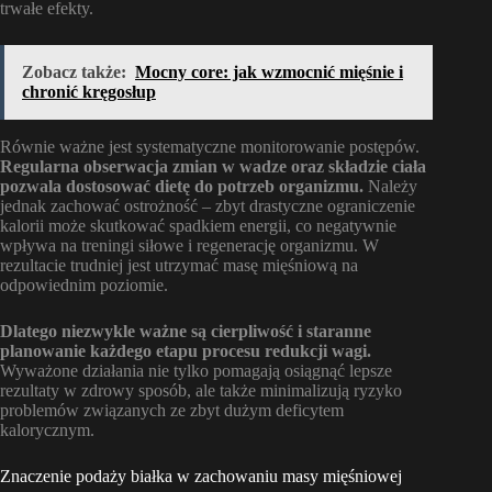
trwałe efekty.
Zobacz także:
Mocny core: jak wzmocnić mięśnie i
chronić kręgosłup
Równie ważne jest systematyczne monitorowanie postępów.
Regularna obserwacja zmian w wadze oraz składzie ciała
pozwala dostosować dietę do potrzeb organizmu.
Należy
jednak zachować ostrożność – zbyt drastyczne ograniczenie
kalorii może skutkować spadkiem energii, co negatywnie
wpływa na treningi siłowe i regenerację organizmu. W
rezultacie trudniej jest utrzymać masę mięśniową na
odpowiednim poziomie.
Dlatego niezwykle ważne są cierpliwość i staranne
planowanie każdego etapu procesu redukcji wagi.
Wyważone działania nie tylko pomagają osiągnąć lepsze
rezultaty w zdrowy sposób, ale także minimalizują ryzyko
problemów związanych ze zbyt dużym deficytem
kalorycznym.
Znaczenie podaży białka w zachowaniu masy mięśniowej