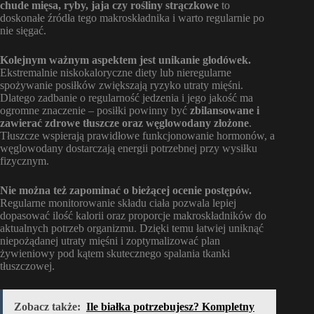
chude mięsa, ryby, jaja czy rośliny strączkowe
to
doskonałe źródła tego makroskładnika i warto regularnie po
nie sięgać.
Kolejnym ważnym aspektem jest unikanie głodówek.
Ekstremalnie niskokaloryczne diety lub nieregularne
spożywanie posiłków zwiększają ryzyko utraty mięśni.
Dlatego zadbanie o regularność jedzenia i jego jakość ma
ogromne znaczenie – posiłki powinny być
zbilansowane i
zawierać zdrowe tłuszcze oraz węglowodany złożone
.
Tłuszcze wspierają prawidłowe funkcjonowanie hormonów, a
węglowodany dostarczają energii potrzebnej przy wysiłku
fizycznym.
Nie można też zapominać o bieżącej ocenie postępów.
Regularne monitorowanie składu ciała pozwala lepiej
dopasować ilość kalorii oraz proporcje makroskładników do
aktualnych potrzeb organizmu. Dzięki temu łatwiej uniknąć
niepożądanej utraty mięśni i zoptymalizować plan
żywieniowy pod kątem skutecznego spalania tkanki
tłuszczowej.
Zobacz także:
Ile białka potrzebujesz? Kompletny