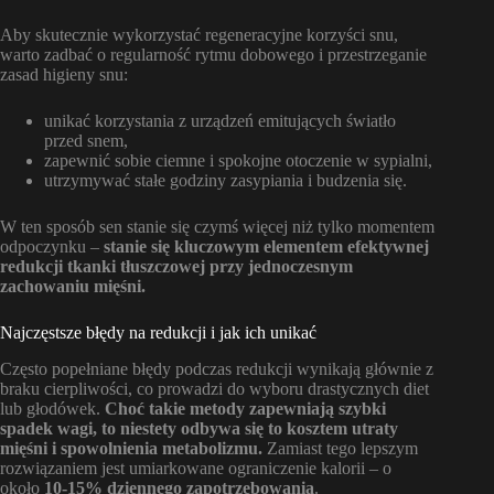
Aby skutecznie wykorzystać regeneracyjne korzyści snu,
warto zadbać o regularność rytmu dobowego i przestrzeganie
zasad higieny snu:
unikać korzystania z urządzeń emitujących światło
przed snem,
zapewnić sobie ciemne i spokojne otoczenie w sypialni,
utrzymywać stałe godziny zasypiania i budzenia się.
W ten sposób sen stanie się czymś więcej niż tylko momentem
odpoczynku –
stanie się kluczowym elementem efektywnej
redukcji tkanki tłuszczowej przy jednoczesnym
zachowaniu mięśni.
Najczęstsze błędy na redukcji i jak ich unikać
Często popełniane błędy podczas redukcji wynikają głównie z
braku cierpliwości, co prowadzi do wyboru drastycznych diet
lub głodówek.
Choć takie metody zapewniają szybki
spadek wagi, to niestety odbywa się to kosztem utraty
mięśni i spowolnienia metabolizmu.
Zamiast tego lepszym
rozwiązaniem jest umiarkowane ograniczenie kalorii – o
około
10-15% dziennego zapotrzebowania
.