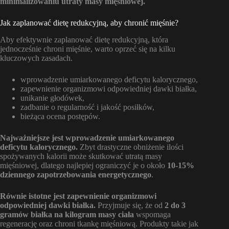
minimalizowaniu utraty masy mięśniowej.
Jak zaplanować dietę redukcyjną, aby chronić mięśnie?
Aby efektywnie zaplanować dietę redukcyjną, która
jednocześnie chroni mięśnie, warto oprzeć się na kilku
kluczowych zasadach.
wprowadzenie umiarkowanego deficytu kalorycznego,
zapewnienie organizmowi odpowiedniej dawki białka,
unikanie głodówek,
zadbanie o regularność i jakość posiłków,
bieżąca ocena postępów.
Najważniejsze jest wprowadzenie umiarkowanego
deficytu kalorycznego.
Zbyt drastyczne obniżenie ilości
spożywanych kalorii może skutkować utratą masy
mięśniowej, dlatego najlepiej ograniczyć je o około
10-15%
dziennego zapotrzebowania energetycznego
.
Równie istotne jest zapewnienie organizmowi
odpowiedniej dawki białka.
Przyjmuje się, że od
2 do 3
gramów białka na kilogram masy ciała
wspomaga
regenerację oraz chroni tkankę mięśniową. Produkty takie jak