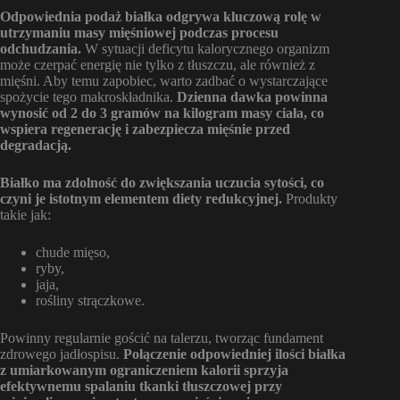
Odpowiednia podaż białka odgrywa kluczową rolę w
utrzymaniu masy mięśniowej podczas procesu
odchudzania.
W sytuacji deficytu kalorycznego organizm
może czerpać energię nie tylko z tłuszczu, ale również z
mięśni. Aby temu zapobiec, warto zadbać o wystarczające
spożycie tego makroskładnika.
Dzienna dawka powinna
wynosić od 2 do 3 gramów na kilogram masy ciała, co
wspiera regenerację i zabezpiecza mięśnie przed
degradacją.
Białko ma zdolność do zwiększania uczucia sytości, co
czyni je istotnym elementem diety redukcyjnej.
Produkty
takie jak:
chude mięso,
ryby,
jaja,
rośliny strączkowe.
Powinny regularnie gościć na talerzu, tworząc fundament
zdrowego jadłospisu.
Połączenie odpowiedniej ilości białka
z umiarkowanym ograniczeniem kalorii sprzyja
efektywnemu spalaniu tkanki tłuszczowej przy