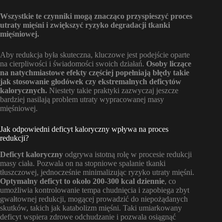
Wszystkie te czynniki mogą znacząco przyspieszyć proces
utraty mięśni i zwiększyć ryzyko degradacji tkanki
mięśniowej.
Aby redukcja była skuteczna, kluczowe jest podejście oparte
na cierpliwości i świadomości swoich działań.
Osoby liczące
na natychmiastowe efekty częściej popełniają błędy takie
jak stosowanie głodówek czy ekstremalnych deficytów
kalorycznych.
Niestety takie praktyki zazwyczaj jeszcze
bardziej nasilają problem utraty wypracowanej masy
mięśniowej.
Jak odpowiedni deficyt kaloryczny wpływa na proces
redukcji?
Deficyt kaloryczny
odgrywa istotną rolę w procesie redukcji
masy ciała. Pozwala on na stopniowe spalanie tkanki
tłuszczowej, jednocześnie minimalizując ryzyko utraty mięśni.
Optymalny deficyt to około 200-300 kcal dziennie
, co
umożliwia kontrolowanie tempa chudnięcia i zapobiega zbyt
gwałtownej redukcji, mogącej prowadzić do niepożądanych
skutków, takich jak katabolizm mięśni. Taki umiarkowany
deficyt wspiera zdrowe odchudzanie i pozwala osiągnąć