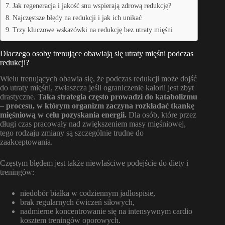
Jak regeneracja i jakość snu wspierają zdrową redukcję?
Najczęstsze błędy na redukcji i jak ich unikać
Trzy kluczowe wskazówki na redukcję bez utraty mięśni
Dlaczego osoby trenujące obawiają się utraty mięśni podczas
redukcji?
Wielu trenujących obawia się, że podczas redukcji może dojść
do utraty mięśni, zwłaszcza jeśli ograniczenie kalorii jest zbyt
drastyczne.
Taka strategia często prowadzi do katabolizmu
– procesu, w którym organizm zaczyna rozkładać tkankę
mięśniową w celu pozyskania energii.
Dla osób, które przez
długi czas pracowały nad zwiększeniem masy mięśniowej,
tego rodzaju zmiany są szczególnie trudne do
zaakceptowania.
Częstym błędem jest także niewłaściwe podejście do diety i
treningów:
niedobór białka w codziennym jadłospisie,
brak regularnych ćwiczeń siłowych,
nadmierne koncentrowanie się na intensywnym cardio
kosztem treningów oporowych.