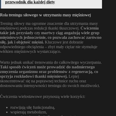
przewodnik dla każdej diety
Rola treningu siłowego w utrzymaniu masy mięśniowej
Trening siłowy ma ogromne znaczenie dla utrzymania masy
mięśniowej podczas redukcji tkanki tłuszczowej.
Ćwiczenia
takie jak przysiady czy martwy ciąg angażują wiele grup
mięśniowych jednocześnie, co pozwala zachować zarówno
siłę, jak i objętość mięśni.
Kluczowe jest dobranie
odpowiedniego obciążenia – zbyt mały ciężar nie stymuluje
włókien mięśniowych wystarczająco.
Warto jednak unikać trenowania do całkowitego wyczerpania.
Taki sposób ćwiczeń może prowadzić do nadmiernego
zmęczenia organizmu oraz problemów z regeneracją, co
sprzyja rozkładowi tkanki mięśniowej.
Lepiej
skoncentrować się na poprawnej technice ruchu oraz
dostosowaniu intensywności treningu do swoich możliwości.
Ćwiczenia wielostawowe przynoszą wiele korzyści:
rozwijają siłę funkcjonalną,
wspierają metabolizm,