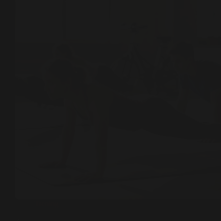
Trening
Ćwiczenia na brzuch – kompletny plan na płaski brzuch i
silny core
W dzisiejszych czasach, wiele osób marzy o płaskim brzuchu
oraz silnym core. Osiągnięcie tego celu wymaga
systematyczności oraz zastosowania sprawdzonych metod