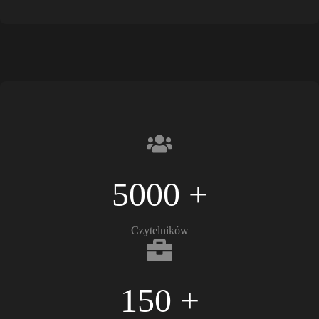
5000 +
Czytelników
150 +