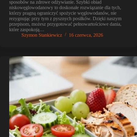
sposobów na zdrowe odżywianie. Szybki obiad
niskowęglowodanowy to doskonałe rozwiązanie dla tych,
którzy pragną ograniczyć spożycie węglowodanów, nie
rezygnując przy tym z pysznych posiłków. Dzięki naszym
przepisom, możesz przygotować pełnowartościowe dania,
które zaspokoją…
Szymon Stankiewicz
16 czerwca, 2026