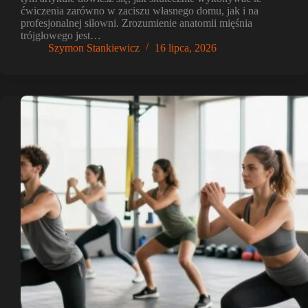
ćwiczenia zarówno w zaciszu własnego domu, jak i na
profesjonalnej siłowni. Zrozumienie anatomii mięśnia
trójgłowego jest…
Szymon Stankiewicz
16 lipca, 2026