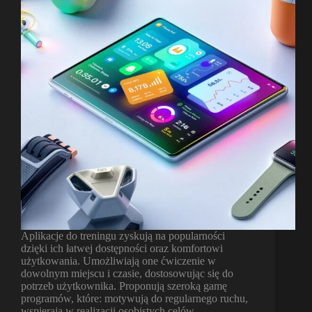
Aplikacje do treningu zyskują na popularności
dzięki ich łatwej dostępności oraz komfortowi
użytkowania. Umożliwiają one ćwiczenie w
dowolnym miejscu i czasie, dostosowując się do
potrzeb użytkownika. Proponują szeroką gamę
programów, które: motywują do regularnego ruchu,
wspierają w realizacji osobistych celów…