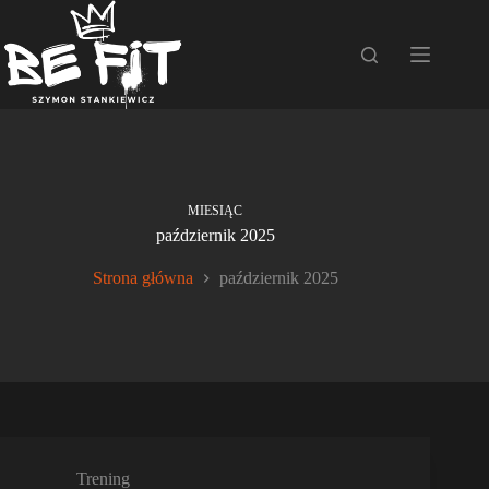
Przejdź
do
treści
MIESIĄC
październik 2025
Strona główna
październik 2025
Trening