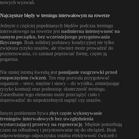
nowych wyzwań.
Najczęstsze błędy w treningu interwałowym na rowerze
Jednym z częściej popełnianych błędów podczas treningu
interwałowego na rowerze jest
nadmierna intensywność na
samym początku, bez wcześniejszego przygotowania
fizycznego
. Brak solidnej podstawy kondycyjnej nie tylko
zwiększa ryzyko urazów, ale również może prowadzić do
przetrenowania, co zamiast poprawiać formę, często ją
pogarsza.
Nie mniej istotną kwestią jest
pomijanie rozgrzewki przed
rozpoczęciem ćwiczeń
. Ten etap pozwala przygotować
organizm – serce, mięśnie i stawy – do wysiłku, zmniejszając
ryzyko kontuzji oraz podnosząc skuteczność treningu.
Zaniedbanie tego elementu może przeciążyć ciało i
doprowadzić do niepotrzebnych napięć czy urazów.
Innym problemem bywa
zbyt częste wykonywanie
treningów interwałowych bez uwzględnienia
wystarczającej przerwy na regenerację
. Mięśnie potrzebują
czasu na odbudowę i przystosowanie się do obciążeń. Brak
odpowiedniego odpoczynku osłabia efektywność ćwiczeń i