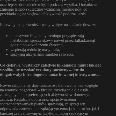
oraz lepsze dotlenienie mięśni podczas wysiłku. Dodatkowo
zmienne tempo skutecznie wzmacnia mięśnie nóg, co
przekłada się na większą efektywność podczas jazdy.
Interwały mają również istotny wpływ na spalanie tłuszczu:
intensywne fragmenty treningu przyspieszają
metabolizm spoczynkowy nawet przez kilkadziesiąt
godzin po zakończeniu ćwiczeń,
wspierają redukcję masy ciała,
sprzyjają utrzymaniu smukłej sylwetki.
Co ciekawe, wystarczy zaledwie kilkanaście minut takiego
wysiłku, by uzyskać rezultaty porównywalne do
długotrwałych treningów o umiarkowanej intensywności.
Rower stacjonarny daje możliwość trenowania bez względu
na warunki pogodowe – idealne rozwiązanie dla osób
zabieganych lub preferujących aktywność w domowym
zaciszu. Regulacja oporu oraz opcja tworzenia
spersonalizowanych planów sprawiają, że sprzęt ten
odpowiada zarówno początkującym entuzjastom ruchu, jak i
bardziej zaawansowanym użytkownikom szukającym