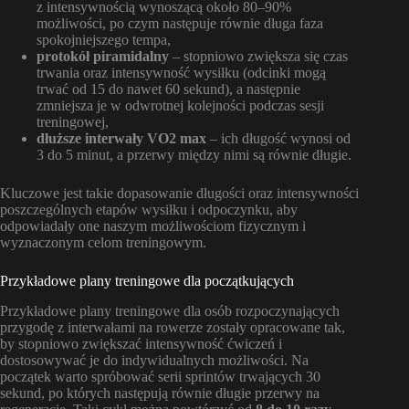
z intensywnością wynoszącą około 80–90%
możliwości, po czym następuje równie długa faza
spokojniejszego tempa,
protokół piramidalny
– stopniowo zwiększa się czas
trwania oraz intensywność wysiłku (odcinki mogą
trwać od 15 do nawet 60 sekund), a następnie
zmniejsza je w odwrotnej kolejności podczas sesji
treningowej,
dłuższe interwały VO2 max
– ich długość wynosi od
3 do 5 minut, a przerwy między nimi są równie długie.
Kluczowe jest takie dopasowanie długości oraz intensywności
poszczególnych etapów wysiłku i odpoczynku, aby
odpowiadały one naszym możliwościom fizycznym i
wyznaczonym celom treningowym.
Przykładowe plany treningowe dla początkujących
Przykładowe plany treningowe dla osób rozpoczynających
przygodę z interwałami na rowerze zostały opracowane tak,
by stopniowo zwiększać intensywność ćwiczeń i
dostosowywać je do indywidualnych możliwości. Na
początek warto spróbować serii sprintów trwających 30
sekund, po których następują równie długie przerwy na