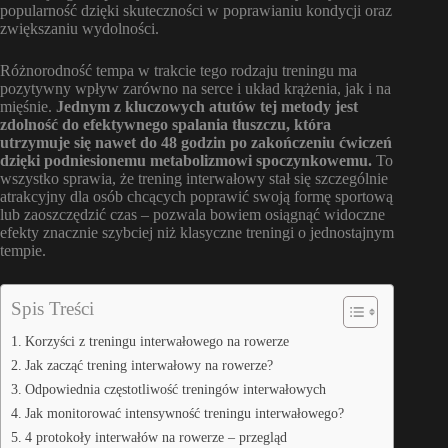
popularność dzięki skuteczności w poprawianiu kondycji oraz
zwiększaniu wydolności.
Różnorodność tempa w trakcie tego rodzaju treningu ma
pozytywny wpływ zarówno na serce i układ krążenia, jak i na
mięśnie.
Jednym z kluczowych atutów tej metody jest
zdolność do efektywnego spalania tłuszczu, która
utrzymuje się nawet do 48 godzin po zakończeniu ćwiczeń
dzięki podniesionemu metabolizmowi spoczynkowemu.
To
wszystko sprawia, że trening interwałowy stał się szczególnie
atrakcyjny dla osób chcących poprawić swoją formę sportową
lub zaoszczędzić czas – pozwala bowiem osiągnąć widoczne
efekty znacznie szybciej niż klasyczne treningi o jednostajnym
tempie.
Spis Treści
Korzyści z treningu interwałowego na rowerze
Jak zacząć trening interwałowy na rowerze?
Odpowiednia częstotliwość treningów interwałowych
Jak monitorować intensywność treningu interwałowego?
4 protokoły interwałów na rowerze – przegląd