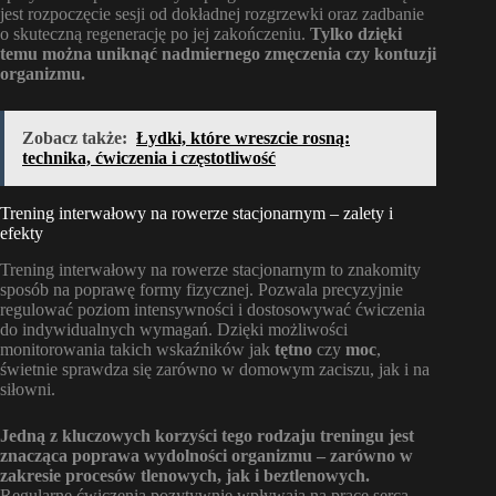
jest rozpoczęcie sesji od dokładnej rozgrzewki oraz zadbanie
o skuteczną regenerację po jej zakończeniu.
Tylko dzięki
temu można uniknąć nadmiernego zmęczenia czy kontuzji
organizmu.
Zobacz także:
Łydki, które wreszcie rosną:
technika, ćwiczenia i częstotliwość
Trening interwałowy na rowerze stacjonarnym – zalety i
efekty
Trening interwałowy na rowerze stacjonarnym to znakomity
sposób na poprawę formy fizycznej. Pozwala precyzyjnie
regulować poziom intensywności i dostosowywać ćwiczenia
do indywidualnych wymagań. Dzięki możliwości
monitorowania takich wskaźników jak
tętno
czy
moc
,
świetnie sprawdza się zarówno w domowym zaciszu, jak i na
siłowni.
Jedną z kluczowych korzyści tego rodzaju treningu jest
znacząca poprawa wydolności organizmu – zarówno w
zakresie procesów tlenowych, jak i beztlenowych.
Regularne ćwiczenia pozytywnie wpływają na pracę serca