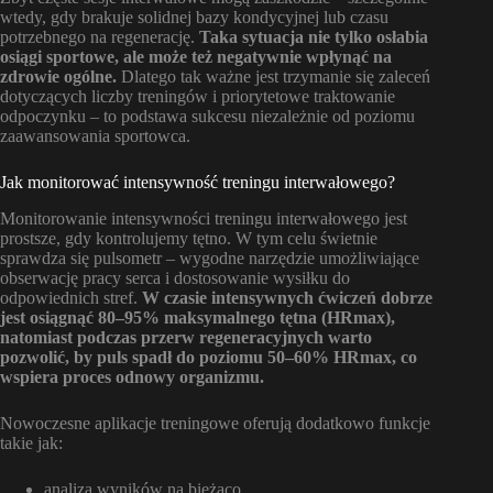
wtedy, gdy brakuje solidnej bazy kondycyjnej lub czasu
potrzebnego na regenerację.
Taka sytuacja nie tylko osłabia
osiągi sportowe, ale może też negatywnie wpłynąć na
zdrowie ogólne.
Dlatego tak ważne jest trzymanie się zaleceń
dotyczących liczby treningów i priorytetowe traktowanie
odpoczynku – to podstawa sukcesu niezależnie od poziomu
zaawansowania sportowca.
Jak monitorować intensywność treningu interwałowego?
Monitorowanie intensywności treningu interwałowego jest
prostsze, gdy kontrolujemy tętno. W tym celu świetnie
sprawdza się pulsometr – wygodne narzędzie umożliwiające
obserwację pracy serca i dostosowanie wysiłku do
odpowiednich stref.
W czasie intensywnych ćwiczeń dobrze
jest osiągnąć 80–95% maksymalnego tętna (HRmax),
natomiast podczas przerw regeneracyjnych warto
pozwolić, by puls spadł do poziomu 50–60% HRmax, co
wspiera proces odnowy organizmu.
Nowoczesne aplikacje treningowe oferują dodatkowo funkcje
takie jak:
analiza wyników na bieżąco,