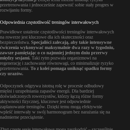
przetrenowania i jednocześnie zapewnić sobie stały progres w
rozwijaniu formy.
Odpowiednia częstotliwość treningów interwałowych
Prawidłowe ustalenie częstotliwości treningów interwałowych
na rowerze jest kluczowe dla ich skuteczności oraz
bezpieczeństwa.
Specjaliści zalecają, aby takie intensywne
ćwiczenia wykonywać maksymalnie dwa razy w tygodniu,
zawsze pamiętając o co najmniej jednym dniu przerwy
między sesjami.
Taki rytm pozwala organizmowi na
regenerację i zachowanie równowagi, co minimalizuje ryzyko
przetrenowania.
To z kolei pomaga uniknąć spadku formy
czy urazów.
Odpoczynek odgrywa istotną rolę w procesie odbudowy
mięśni i uzupełniania zapasów energii. Dla bardziej
doświadczonych rowerzystów, którzy łączą różne formy
aktywności fizycznej, kluczowe jest odpowiednie
zaplanowanie treningów. Dzięki temu mogą efektywnie
wpleść interwały w swój harmonogram bez narażania się na
nadmierne przeciążenie.
Zbyt częste sesje interwałowe mogą zaszkodzić – szczególnie