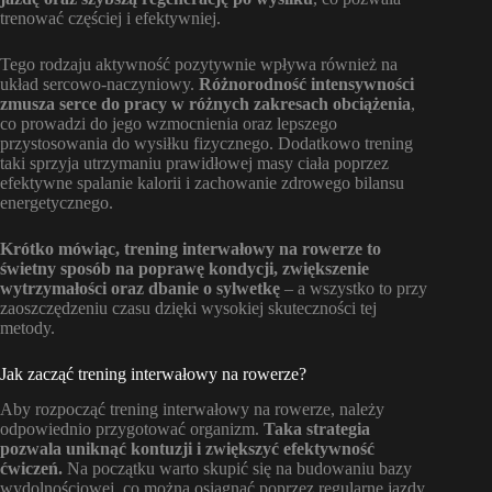
trenować częściej i efektywniej.
Tego rodzaju aktywność pozytywnie wpływa również na
układ sercowo-naczyniowy.
Różnorodność intensywności
zmusza serce do pracy w różnych zakresach obciążenia
,
co prowadzi do jego wzmocnienia oraz lepszego
przystosowania do wysiłku fizycznego. Dodatkowo trening
taki sprzyja utrzymaniu prawidłowej masy ciała poprzez
efektywne spalanie kalorii i zachowanie zdrowego bilansu
energetycznego.
Krótko mówiąc, trening interwałowy na rowerze to
świetny sposób na poprawę kondycji, zwiększenie
wytrzymałości oraz dbanie o sylwetkę
– a wszystko to przy
zaoszczędzeniu czasu dzięki wysokiej skuteczności tej
metody.
Jak zacząć trening interwałowy na rowerze?
Aby rozpocząć trening interwałowy na rowerze, należy
odpowiednio przygotować organizm.
Taka strategia
pozwala uniknąć kontuzji i zwiększyć efektywność
ćwiczeń.
Na początku warto skupić się na budowaniu bazy
wydolnościowej, co można osiągnąć poprzez regularne jazdy