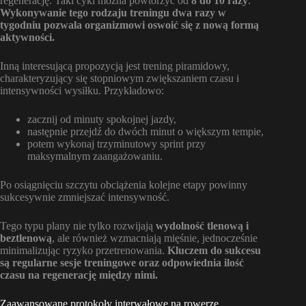
regenerację. Taki cykl można powtórzyć od
8 do 10 razy
.
Wykonywanie tego rodzaju treningu dwa razy w
tygodniu pozwala organizmowi oswoić się z nową formą
aktywności.
Inną interesującą propozycją jest trening piramidowy,
charakteryzujący się stopniowym zwiększaniem czasu i
intensywności wysiłku. Przykładowo:
zacznij od minuty spokojnej jazdy,
następnie przejdź do dwóch minut o większym tempie,
potem wykonaj trzyminutowy sprint przy
maksymalnym zaangażowaniu.
Po osiągnięciu szczytu obciążenia kolejne etapy powinny
sukcesywnie zmniejszać intensywność.
Tego typu plany nie tylko rozwijają
wydolność tlenową i
beztlenową
, ale również wzmacniają mięśnie, jednocześnie
minimalizując ryzyko przetrenowania.
Kluczem do sukcesu
są regularne sesje treningowe oraz odpowiednia ilość
czasu na regenerację między nimi.
Zaawansowane protokoły interwałowe na rowerze