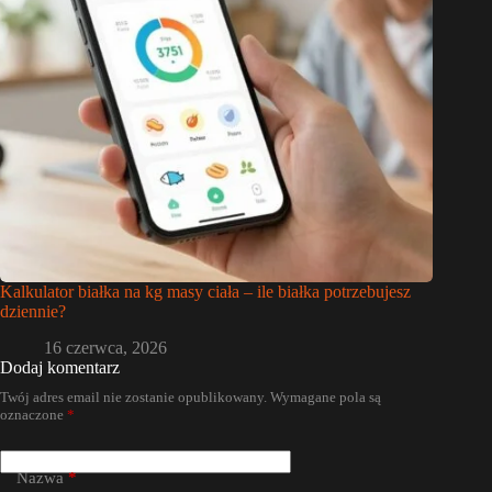
Kalkulator białka na kg masy ciała – ile białka potrzebujesz
dziennie?
16 czerwca, 2026
Dodaj komentarz
Twój adres email nie zostanie opublikowany.
Wymagane pola są
oznaczone
*
Nazwa
*