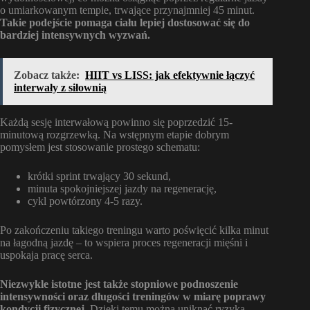
o umiarkowanym tempie, trwające przynajmniej 45 minut.
Takie podejście pomaga ciału lepiej dostosować się do
bardziej intensywnych wyzwań.
Zobacz także:
HIIT vs LISS: jak efektywnie łączyć
interwały z siłownią
Każdą sesję interwałową powinno się poprzedzić 15-
minutową rozgrzewką. Na wstępnym etapie dobrym
pomysłem jest stosowanie prostego schematu:
krótki sprint trwający 30 sekund,
minuta spokojniejszej jazdy na regenerację,
cykl powtórzony 4-5 razy.
Po zakończeniu takiego treningu warto poświęcić kilka minut
na łagodną jazdę – to wspiera proces regeneracji mięśni i
uspokaja pracę serca.
Niezwykle istotne jest także stopniowe podnoszenie
intensywności oraz długości treningów w miarę poprawy
kondycji fizycznej.
Dzięki temu można uniknąć ryzyka