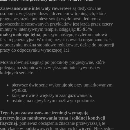
Zaawansowane interwały rowerowe
są dedykowane
osobom z większym doświadczeniem w treningach, które
pragną wyraźnie podnieść swoją wydolność. Jednym z
powszechnie stosowanych przykładów jest jazda przez cztery
minuty w intensywnym tempie, osiągając
85-95%
maksymalnego tętna
, po czym następuje czterominutowa
faza regeneracyjna. W miarę przystosowania organizmu czas
odpoczynku można stopniowo redukować, dążąc do proporcji
pracy do odpoczynku wynoszącej 1:1.
Można również sięgnąć po protokoły progresywne, które
polegają na stopniowym zwiększaniu intensywności w
kolejnych seriach:
pierwsze dwie serie wykonuje się przy umiarkowanym
wysiłku,
kolejne dwie z większym zaangażowaniem,
ostatnią na najwyższym możliwym poziomie.
Tego typu zaawansowane treningi wymagają
precyzyjnego monitorowania tętna i solidnej kondycji
fizycznej
, ponieważ obciążenia znacznie przewyższają te
spotykane w podstawowych programach ćwiczeń. Niezbędne