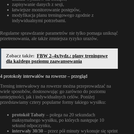
zapisywanie danych z sesji,
łatwiejsze monitorowanie postępów,
modyfikacja planu treningowego zgodnie z
indywidualnymi potrzebami.
Regularne sprawdzanie parametrów nie tylko pomaga uniknąć
przetrenowania, ale także zmniejsza ryzyko urazów.
Zobacz także:
FBW 2–4x/tydz.: plany treningowe
dla każdego poziomu zaawansowania
4 protokoły interwałów na rowerze – przegląd
Trening interwałowy na rowerze można przeprowadzać na
wiele sposobów, dostosowując go zarówno do poziomu
umiejętności, jak i indywidualnych celów. Poniżej
przedstawiamy cztery popularne formy takiego wysiłku:
protokół Tabaty
– polega na 20 sekundach
maksymalnego wysiłku, po których następuje 10
sekund odpoczynku,
interwały 30/30
– przez pół minuty wykonuje się sprint