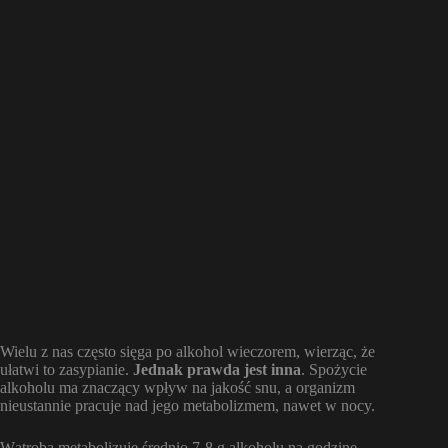
Wielu z nas często sięga po alkohol wieczorem, wierząc, że
ułatwi to zasypianie.
Jednak prawda jest inna
. Spożycie
alkoholu ma znaczący wpływ na jakość snu, a organizm
nieustannie pracuje nad jego metabolizmem, nawet w nocy.
Wątroba metabolizuje średnio 7-8 g alkoholu na godzinę.