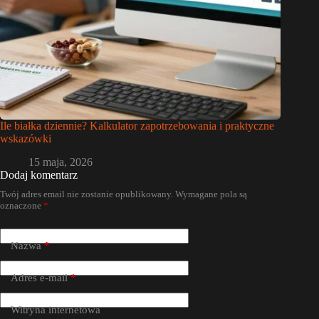
Ile białka dziennie? Kalkulator zapotrzebowania i praktyczne
wskazówki
15 maja, 2026
Dodaj komentarz
Twój adres email nie zostanie opublikowany.
Wymagane pola są
oznaczone
*
Nazwa
*
Adres e-mail
*
Witryna internetowa