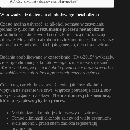
Czy alkomaty domowe są wiarygodne?
Wprowadzenie do tematu alkoholowego metabolizmu
Często można usłyszeć, że alkohol pomaga w zasypianiu,
jednak to tylko mit.
Zrozumienie procesu metabolizmu
alkoholu
jest kluczowe dla osób, które chcą dbać o swoje
zdrowie. Metabolizm alkoholu to złożony proces, który zależy
od wielu czynników, takich jak genetyka, dieta i stan zdrowia.
Badania opublikowane w czasopiśmie „Hyg-2015” wykazały,
że tempo eliminacji alkoholu w organizmie może się różnić.
Warto wiedzieć, że picie alkoholu przed snem może prowadzić
do zakłóceń w naturalnych procesach regeneracyjnych.
Celem tego artykułu jest wyjaśnienie, jak ilość alkoholu
wpływa na stężenie we krwi. Wątroba potrzebuje czasu, aby
oczyścić organizm z toksyn.
Nie ma domowych sposobów,
które przyspieszyłyby ten proces.
Metabolizm alkoholu jest kluczowy dla zdrowia.
Tempo eliminacji alkoholu zależy od wielu czynników.
Picie alkoholu przed snem zakłóca regenerację
organizmu.