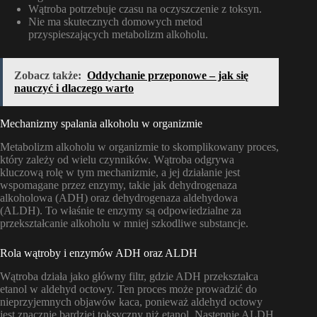
Wątroba potrzebuje czasu na oczyszczenie z toksyn.
Nie ma skutecznych domowych metod
przyspieszających metabolizm alkoholu.
Zobacz także:
Oddychanie przeponowe – jak się
nauczyć i dlaczego warto
Mechanizmy spalania alkoholu w organizmie
Metabolizm alkoholu w organizmie to skomplikowany proces,
który zależy od wielu czynników. Wątroba odgrywa
kluczową rolę w tym mechanizmie, a jej działanie jest
wspomagane przez enzymy, takie jak dehydrogenaza
alkoholowa (ADH) oraz dehydrogenaza aldehydowa
(ALDH). To właśnie te enzymy są odpowiedzialne za
przekształcanie alkoholu w mniej szkodliwe substancje.
Rola wątroby i enzymów ADH oraz ALDH
Wątroba działa jako główny filtr, gdzie ADH przekształca
etanol w aldehyd octowy. Ten proces może prowadzić do
nieprzyjemnych objawów kaca, ponieważ aldehyd octowy
jest znacznie bardziej toksyczny niż etanol. Następnie ALDH