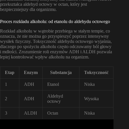
przekształca aldehyd octowy w octan, który jest
bezpieczniejszy dla organizmu.
Proces rozkładu alkoholu: od etanolu do aldehydu octowego
Rozkład alkoholu w wątrobie przebiega w stałym tempie, co
oznacza, że nie można go przyspieszyć poprzez intensywny
wysiłek fizyczny. Toksyczność aldehydu octowego wyjaśnia,
dlaczego po spożyciu alkoholu często odczuwamy ból głowy
i mdłości. Zrozumienie roli enzymów ADH i ALDH pozwala
lepiej kontrolować wpływ alkoholu na organizm.
Etap
Enzym
Substancja
Toksyczność
1
ADH
Etanol
Niska
Aldehyd
2
ADH
Wysoka
octowy
3
ALDH
Octan
Niska