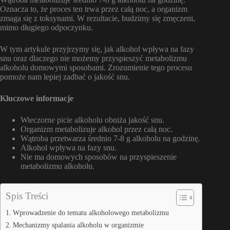
Oznacza to, że proces ten trwa przez całą noc, a organizm
zmaga się z toksynami. W rezultacie, budzimy się zmęczeni,
mimo długiego odpoczynku.
W tym artykule przyjrzymy się, jak alkohol wpływa na fazy
snu oraz dlaczego nie możemy przyspieszyć metabolizmu
alkoholu domowymi sposobami. Zrozumienie tego procesu
pomoże nam lepiej zadbać o jakość snu.
Kluczowe informacje
Wieczorne picie alkoholu obniża jakość snu.
Organizm metabolizuje alkohol przez całą noc.
Wątroba przetwarza średnio 7-8 g alkoholu na godzinę.
Alkohol wpływa na fazy snu.
Nie ma domowych sposobów na przyspieszenie
metabolizmu alkoholu.
Spis Treści
Wprowadzenie do tematu alkoholowego metabolizmu
Mechanizmy spalania alkoholu w organizmie