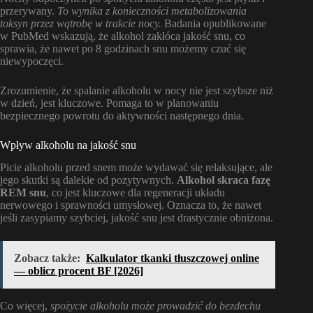
przerywany.
To wynika z konieczności metabolizowania
toksyn przez wątrobę w trakcie nocy.
Badania opublikowane
w PubMed wskazują, że alkohol zakłóca jakość snu, co
sprawia, że nawet po 8 godzinach snu możemy czuć się
niewypoczęci.
Zrozumienie, że spalanie alkoholu w nocy nie jest szybsze niż
w dzień, jest kluczowe. Pomaga to w planowaniu
bezpiecznego powrotu do aktywności następnego dnia.
Wpływ alkoholu na jakość snu
Picie alkoholu przed snem może wydawać się relaksujące, ale
jego skutki są dalekie od pozytywnych.
Alkohol skraca fazę
REM snu
, co jest kluczowe dla regeneracji układu
nerwowego i sprawności umysłowej. Oznacza to, że nawet
jeśli zasypiamy szybciej, jakość snu jest drastycznie obniżona.
Zobacz także:
Kalkulator tkanki tłuszczowej online
— oblicz procent BF [2026]
Co więcej,
spożycie alkoholu może prowadzić do bezdechu