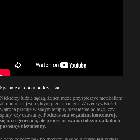
Spalanie alkoholu podczas snu
Niektórzy ludzie sądzą, że sen może przyspieszyć metabolizm
alkoholu, co jest mylnym przekonaniem. W rzeczywistości,
wątroba pracuje w stałym tempie, niezależnie od tego, czy
śpimy, czy czuwamy.
Podczas snu organizm koncentruje
się na regeneracji, ale proces usuwania toksyn z alkoholu
pozostaje niezmienny.
Nocny odpoczynek po spożyciu alkoholu często jest płytki i