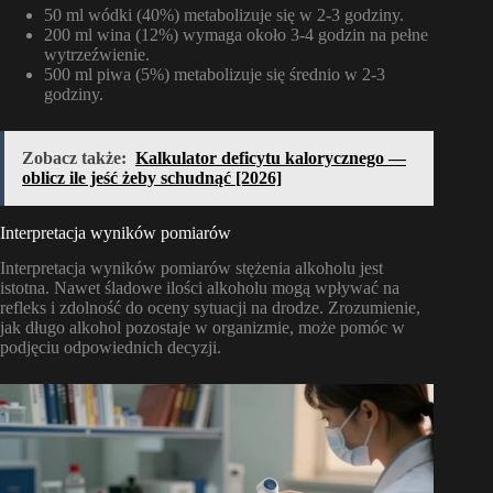
50 ml wódki (40%) metabolizuje się w 2-3 godziny.
200 ml wina (12%) wymaga około 3-4 godzin na pełne
wytrzeźwienie.
500 ml piwa (5%) metabolizuje się średnio w 2-3
godziny.
Zobacz także:
Kalkulator deficytu kalorycznego —
oblicz ile jeść żeby schudnąć [2026]
Interpretacja wyników pomiarów
Interpretacja wyników pomiarów stężenia alkoholu jest
istotna. Nawet śladowe ilości alkoholu mogą wpływać na
refleks i zdolność do oceny sytuacji na drodze. Zrozumienie,
jak długo alkohol pozostaje w organizmie, może pomóc w
podjęciu odpowiednich decyzji.