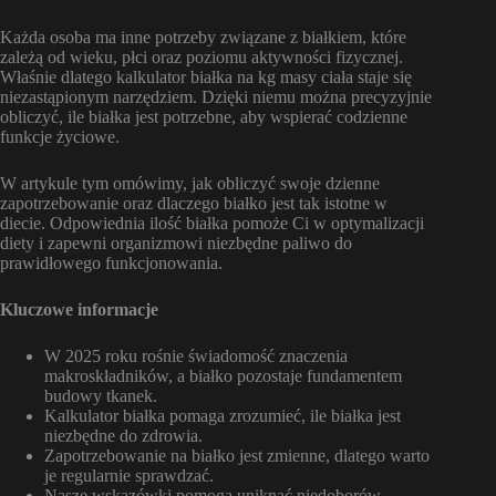
Każda osoba ma inne potrzeby związane z białkiem, które
zależą od wieku, płci oraz poziomu aktywności fizycznej.
Właśnie dlatego kalkulator białka na kg masy ciała staje się
niezastąpionym narzędziem. Dzięki niemu można precyzyjnie
obliczyć, ile białka jest potrzebne, aby wspierać codzienne
funkcje życiowe.
W artykule tym omówimy, jak obliczyć swoje dzienne
zapotrzebowanie oraz dlaczego białko jest tak istotne w
diecie. Odpowiednia ilość białka pomoże Ci w optymalizacji
diety i zapewni organizmowi niezbędne paliwo do
prawidłowego funkcjonowania.
Kluczowe informacje
W 2025 roku rośnie świadomość znaczenia
makroskładników, a białko pozostaje fundamentem
budowy tkanek.
Kalkulator białka pomaga zrozumieć, ile białka jest
niezbędne do zdrowia.
Zapotrzebowanie na białko jest zmienne, dlatego warto
je regularnie sprawdzać.
Nasze wskazówki pomogą uniknąć niedoborów