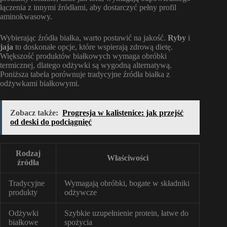
łączenia z innymi źródłami, aby dostarczyć pełny profil
aminokwasowy.
Wybierając źródła białka, warto postawić na jakość.
Ryby
i
jaja
to doskonałe opcje, które wspierają zdrową dietę.
Większość produktów białkowych wymaga obróbki
termicznej, dlatego odżywki są wygodną alternatywą.
Poniższa tabela porównuje tradycyjne źródła białka z
odżywkami białkowymi.
Zobacz także:
Progresja w kalistenice: jak przejść
od deski do podciągnięć
Rodzaj
Właściwości
źródła
Tradycyjne
Wymagają obróbki, bogate w składniki
produkty
odżywcze
Odżywki
Szybkie uzupełnienie protein, łatwe do
białkowe
spożycia