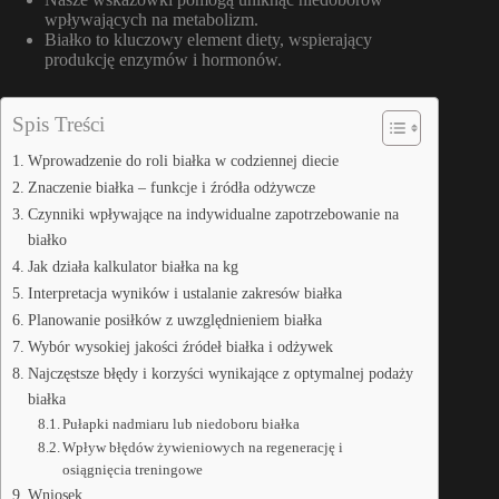
wpływających na metabolizm.
Białko to kluczowy element diety, wspierający
produkcję enzymów i hormonów.
Spis Treści
Wprowadzenie do roli białka w codziennej diecie
Znaczenie białka – funkcje i źródła odżywcze
Czynniki wpływające na indywidualne zapotrzebowanie na
białko
Jak działa kalkulator białka na kg
Interpretacja wyników i ustalanie zakresów białka
Planowanie posiłków z uwzględnieniem białka
Wybór wysokiej jakości źródeł białka i odżywek
Najczęstsze błędy i korzyści wynikające z optymalnej podaży
białka
Pułapki nadmiaru lub niedoboru białka
Wpływ błędów żywieniowych na regenerację i
osiągnięcia treningowe
Wniosek