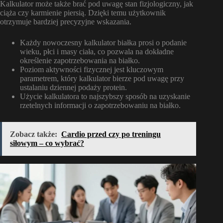
Kalkulator może także brać pod uwagę stan fizjologiczny, jak
ciąża czy karmienie piersią. Dzięki temu użytkownik
otrzymuje bardziej precyzyjne wskazania.
Każdy nowoczesny kalkulator białka prosi o podanie
wieku, płci i masy ciała, co pozwala na dokładne
określenie zapotrzebowania na białko.
Poziom aktywności fizycznej jest kluczowym
parametrem, który kalkulator bierze pod uwagę przy
ustalaniu dziennej podaży protein.
Użycie kalkulatora to najszybszy sposób na uzyskanie
rzetelnych informacji o zapotrzebowaniu na białko.
Zobacz także:
Cardio przed czy po treningu
siłowym – co wybrać?