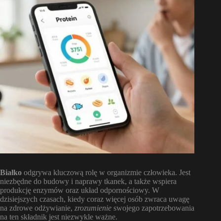
Białko
odgrywa kluczową rolę w organizmie człowieka. Jest
niezbędne do budowy i naprawy tkanek, a także wspiera
produkcję enzymów oraz układ odpornościowy. W
dzisiejszych czasach, kiedy coraz więcej osób zwraca uwagę
na zdrowe odżywianie,
zrozumienie
swojego zapotrzebowania
na ten składnik jest niezwykle ważne.