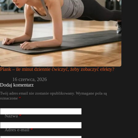
Plank – ile minut dziennie ćwiczyć, żeby zobaczyć efekty?
16 czerwca, 2026
Dodaj komentarz
Twój adres email nie zostanie opublikowany.
Wymagane pola są
oznaczone
*
Nazwa
*
Adres e-mail
*