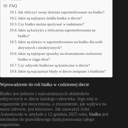
FAQ
Jak obliczyć swoje dzienne zapotrzebowanie na białko?
Jakie są najlepsze źródła białka w diecie?
Czy białko można spożywać w nadmiarze?
Jakie są korzyści z obliczenia zapotrzebowania na
białko?
Jakie są różnice w zapotrzebowaniu na białko dla osób
aktywnych i nieaktywnych?
Jakie są najlepsze sposoby na równomierne rozłożenie
białka w ciągu dnia?
Czy odżywki białkowe są konieczne w diecie?
Jakie są najczęstsze błędy w diecie związane z białkiem?
Wprowadzenie do roli białka w codziennej diecie
Białko jest jednym z najważniejszych składników
odżywczych w diecie każdego człowieka. Jego rola w
organizmie jest nieoceniona, a zrozumienie, jak wpływa na
nasze zdrowie, jest kluczowe. Jak zauważył Artur
Antoniewski w artykule z 12 grudnia 2025 roku,
białko
jest
niezbędne do prawidłowego funkcjonowania całego
organizmu.