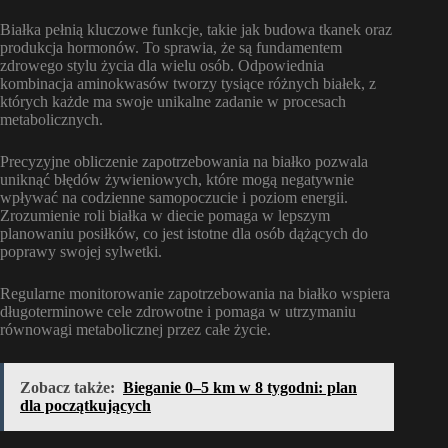
Białka pełnią kluczowe funkcje, takie jak budowa tkanek oraz
produkcja hormonów. To sprawia, że są fundamentem
zdrowego stylu życia dla wielu osób. Odpowiednia
kombinacja aminokwasów tworzy tysiące różnych białek, z
których każde ma swoje unikalne zadanie w procesach
metabolicznych.
Precyzyjne obliczenie zapotrzebowania na białko pozwala
uniknąć błędów żywieniowych, które mogą negatywnie
wpływać na codzienne samopoczucie i poziom energii.
Zrozumienie roli białka w diecie pomaga w lepszym
planowaniu posiłków, co jest istotne dla osób dążących do
poprawy swojej sylwetki.
Regularne monitorowanie zapotrzebowania na białko wspiera
długoterminowe cele zdrowotne i pomaga w utrzymaniu
równowagi metabolicznej przez całe życie.
Zobacz także:
Bieganie 0–5 km w 8 tygodni: plan
dla początkujących