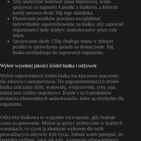
Aby skutecznie budować masę mięśniową, warto
spożywać co najmniej 4 posiłki z białkiem, z których
każdy zawiera około 30g tego składnika.
Planowanie posiłków powinno uwzględniać
indywidualne zapotrzebowanie na białko, aby zapewnić
organizmowi stały dopływ aminokwasów przez cały
dzień.
Spożywanie około 150g chudego mięsa w jednym
posiłku to sprawdzony sposób na dostarczenie 30g
białka niezbędnego do regeneracji organizmu.
Wybór wysokiej jakości źródeł białka i odżywek
Wybór odpowiednich źródeł białka ma kluczowe znaczenie
dla zdrowia i samopoczucia. Do najpopularniejszych źródeł
białka zaliczamy drób, wołowinę, wieprzowinę, ryby, jaja,
nabiał oraz rośliny strączkowe. Każde z tych produktów
dostarcza różnorodnych aminokwasów, które są niezbędne dla
organizmu.
Odżywka białkowa to wygodne rozwiązanie, gdy brakuje
czasu na gotowanie. Można ją spożyć praktycznie w każdych
warunkach, co czyni ją idealnym wyborem dla osób
prowadzących aktywny tryb życia. Jednak warto pamiętać, że
produkty roślinne, takie jak tofu, wymagają odpowiedniego