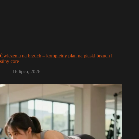
Ćwiczenia na brzuch – kompletny plan na płaski brzuch i
silny core
16 lipca, 2026