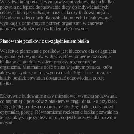
Właściwa interpretacja wyników zapotrzebowania na białko
pozwala na lepsze dopasowanie diety do indywidualnych
celów, takich jak
redukcja
masy ciała czy budowa mięśni.
Różnice w zaleceniach dla osób aktywnych i nieaktywnych
wynikają z odmiennych potrzeb organizmu w zakresie
naprawy uszkodzonych włókien mięśniowych.
Planowanie posiłków z uwzględnieniem białka
Właściwe planowanie posiłków jest kluczowe dla osiągnięcia
optymalnych wyników w diecie. Równomierne rozłożenie
białka w ciągu dnia wspiera procesy regeneracyjne
organizmu. Minimalna ilość białka w jednym posiłku, która
aktywuje syntezę mTor, wynosi około 30g. To oznacza, że
każdy posiłek powinien dostarczać odpowiednią porcję
białka.
Efektywne budowanie masy mięśniowej wymaga spożywania
co najmniej 4 posiłków z białkiem w ciągu dnia. Na przykład,
150g chudego mięsa dostarcza około 30g białka, co stanowi
optymalną porcję. Równomierne rozłożenie białka pozwala na
lepszą aktywację syntezy mTor, co jest kluczowe dla rozwoju
mięśni.