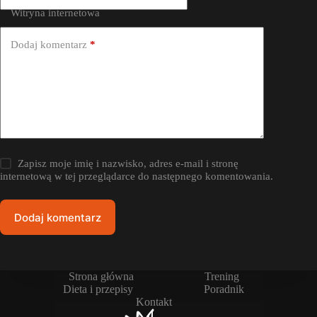
Witryna internetowa
Dodaj komentarz
*
Zapisz moje imię i nazwisko, adres e-mail i stronę
internetową w tej przeglądarce do następnego komentowania.
Dodaj komentarz
Strona główna
Trening
Dieta i przepisy
Poradnik
Kontakt