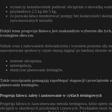
wystarczy konsekwentnie podnosić obciążenie o niewielką wart
przykładowo 2,5 kg lub 5 kg,
co pozwala łatwo monitorować postępy bez konieczności skomp
zaawansowanych narzędzi.
Dzięki temu progresja liniowa jest znakomitym wyborem dla tych,
treningiem siłowym.
Jednak wraz z nabywaniem doświadczenia i wzrostem poziomu siły meto
zaawansowani sportowcy często muszą sięgnąć po bardziej złożone strat
zmienne obciążenia,
autoregulacja,
elastyczne planowanie treningów.
Takie rozwiązania pomagają zapobiegać stagnacji i przeciążeniu o
planowaniu treningów.
Progresja falowa: zalety i zastosowanie w cyklach treningowych
Progresja falowa to zaawansowana metoda treningowa, która opiera s
obciążeń w określonych przedziałach czasowych. Przykładem może by