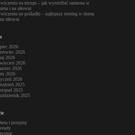
wiczenia na triceps – jak wyrzeźbić ramiona w
omu i na siłowni
wiczenia na pośladki – najlepszy trening w domu
 na siłowni
a
ipiec 2026
zerwiec 2026
aj 2026
wiecień 2026
arzec 2026
uty 2026
tyczeń 2026
rudzień 2025
istopad 2025
aździernik 2025
ie
ieta i przepisy
orady
rening