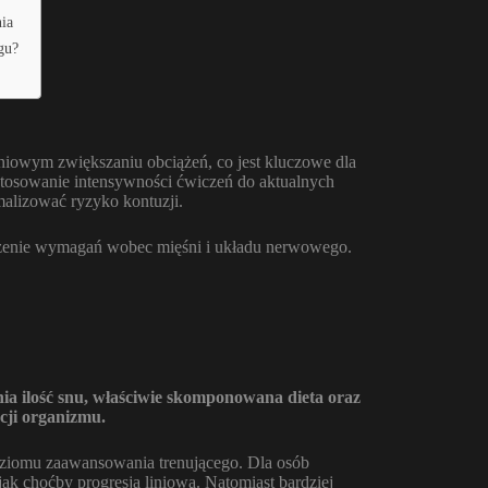
nia
gu?
pniowym zwiększaniu obciążeń, co jest kluczowe dla
stosowanie intensywności ćwiczeń do aktualnych
alizować ryzyko kontuzji.
zenie wymagań wobec mięśni i układu nerwowego.
ia ilość snu, właściwie skomponowana dieta oraz
cji organizmu.
oziomu zaawansowania trenującego. Dla osób
jak choćby progresja liniowa. Natomiast bardziej