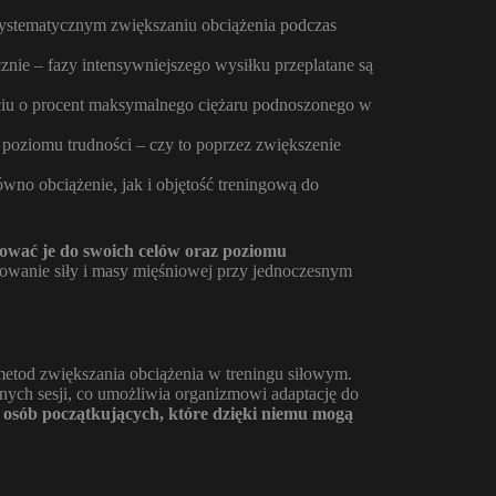
a systematycznym zwiększaniu obciążenia podczas
cznie – fazy intensywniejszego wysiłku przeplatane są
rciu o procent maksymalnego ciężaru podnoszonego w
poziomu trudności – czy to poprzez zwiększenie
ówno obciążenie, jak i objętość treningową do
sować je do swoich celów oraz poziomu
owanie siły i masy mięśniowej przy jednoczesnym
h metod zwiększania obciążenia w treningu siłowym.
ych sesji, co umożliwia organizmowi adaptację do
u osób początkujących, które dzięki niemu mogą