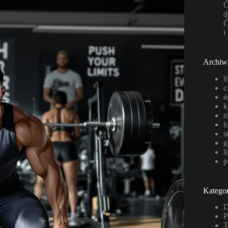
Ć
d
Ć
i
Archiw
l
c
m
k
m
l
s
g
l
p
Kategor
D
P
T