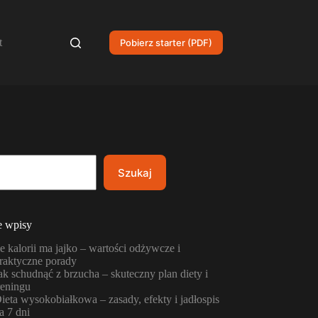
t
Pobierz starter (PDF)
Szukaj
e wpisy
le kalorii ma jajko – wartości odżywcze i
raktyczne porady
ak schudnąć z brzucha – skuteczny plan diety i
reningu
ieta wysokobiałkowa – zasady, efekty i jadłospis
a 7 dni