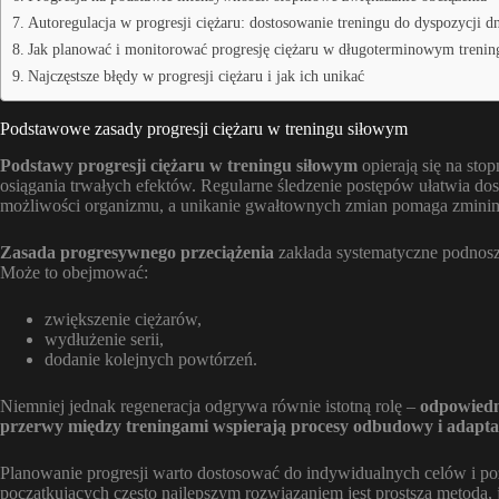
Autoregulacja w progresji ciężaru: dostosowanie treningu do dyspozycji d
Jak planować i monitorować progresję ciężaru w długoterminowym trenin
Najczęstsze błędy w progresji ciężaru i jak ich unikać
Podstawowe zasady progresji ciężaru w treningu siłowym
Podstawy progresji ciężaru w treningu siłowym
opierają się na sto
osiągania trwałych efektów. Regularne śledzenie postępów ułatwia do
możliwości organizmu, a unikanie gwałtownych zmian pomaga zminim
Zasada progresywnego przeciążenia
zakłada systematyczne podnos
Może to obejmować:
zwiększenie ciężarów,
wydłużenie serii,
dodanie kolejnych powtórzeń.
Niemniej jednak regeneracja odgrywa równie istotną rolę –
odpowiedn
przerwy między treningami wspierają procesy odbudowy i adapta
Planowanie progresji warto dostosować do indywidualnych celów i p
początkujących często najlepszym rozwiązaniem jest prostsza metoda, 