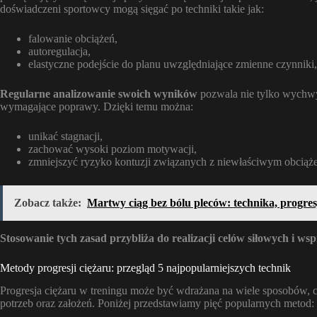
doświadczeni sportowcy mogą sięgać po techniki takie jak:
falowanie obciążeń,
autoregulacja,
elastyczne podejście do planu uwzględniające zmienne czynniki,
Regularne analizowanie swoich wyników
pozwala nie tylko wychwy
wymagające poprawy. Dzięki temu można:
unikać stagnacji,
zachować wysoki poziom motywacji,
zmniejszyć ryzyko kontuzji związanych z niewłaściwym obciąże
Zobacz także:
Martwy ciąg bez bólu pleców: technika, progres
Stosowanie tych zasad przybliża do realizacji celów siłowych i w
Metody progresji ciężaru: przegląd 5 najpopularniejszych technik
Progresja ciężaru w treningu może być wdrażana na wiele sposobów,
potrzeb oraz założeń. Poniżej przedstawiamy pięć popularnych metod: