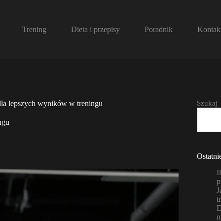
Trening
Dieta i przepisy
Poradnik
Kontak
Szukaj
 dla lepszych wyników w treningu
ngu
Ostatni
I
p
J
t
D
n