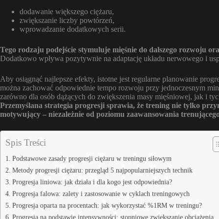
dodawanie większego ciężaru,
zwiększanie liczby powtórzeń,
wprowadzanie dodatkowych serii.
Tego rodzaju podejście stymuluje mięśnie do dalszego rozwoju ora
Dodatkowo wpływa pozytywnie na adaptację układu nerwowego i uspr
Aby osiągnąć najlepsze efekty, istotne jest regularne planowanie prog
można zachować odpowiednie tempo rozwoju przy jednoczesnym minim
zarówno dla osób dążących do zwiększenia masy mięśniowej, jak i ty
Przemyślana strategia progresji sprawia, że trening nie tylko przyno
motywujący – niezależnie od poziomu zaawansowania trenującego
Spis Treści
Podstawowe zasady progresji ciężaru w treningu siłowym
Metody progresji ciężaru: przegląd 5 najpopularniejszych technik
Progresja liniowa: jak działa i dla kogo jest odpowiednia?
Progresja falowa: zalety i zastosowanie w cyklach treningowych
Progresja oparta na procentach: jak wykorzystać %1RM w treningu?
Progresja na podstawie intensywności: stopniowe zwiększanie obciążenia