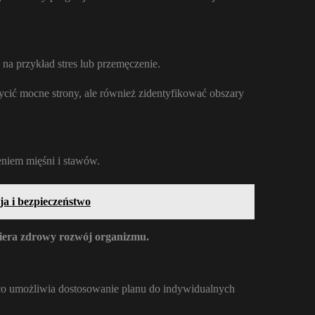
 na przykład stres lub przemęczenie.
cić mocne strony, ale również zidentyfikować obszary
niem mięśni i stawów.
ja i bezpieczeństwo
spiera zdrowy rozwój organizmu.
 co umożliwia dostosowanie planu do indywidualnych