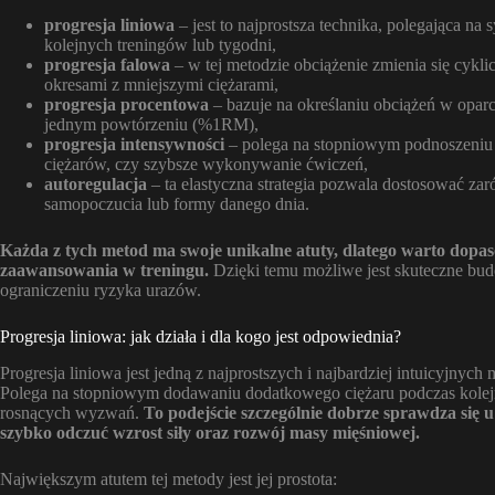
progresja liniowa
– jest to najprostsza technika, polegająca n
kolejnych treningów lub tygodni,
progresja falowa
– w tej metodzie obciążenie zmienia się cykli
okresami z mniejszymi ciężarami,
progresja procentowa
– bazuje na określaniu obciążeń w opa
jednym powtórzeniu (%1RM),
progresja intensywności
– polega na stopniowym podnoszeniu 
ciężarów, czy szybsze wykonywanie ćwiczeń,
autoregulacja
– ta elastyczna strategia pozwala dostosować zar
samopoczucia lub formy danego dnia.
Każda z tych metod ma swoje unikalne atuty, dlatego warto dopa
zaawansowania w treningu.
Dzięki temu możliwe jest skuteczne bud
ograniczeniu ryzyka urazów.
Progresja liniowa: jak działa i dla kogo jest odpowiednia?
Progresja liniowa jest jedną z najprostszych i najbardziej intuicyjnyc
Polega na stopniowym dodawaniu dodatkowego ciężaru podczas kolejn
rosnących wyzwań.
To podejście szczególnie dobrze sprawdza się 
szybko odczuć wzrost siły oraz rozwój masy mięśniowej.
Największym atutem tej metody jest jej prostota: