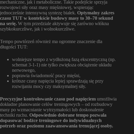
mechaniczne, jak i metaboliczne. Takie podejście sprzyja
rozwojowi siły oraz masy mięśniowej, wspierając
jednocześnie intensywną syntezę białek.
Optymalny zakres
czasu TUT w kontekście budowy masy to 30–70 sekund
na serię.
W tym przedziale aktywuje się zarówno włókna
szybkokurczliwe, jak i wolnokurczliwe.
Tempo powtórzeń również ma ogromne znaczenie dla
długości TUT:
wolniejsze tempo z wydłużoną fazą ekscentryczną (np.
schemat 3-1-1) nie tylko zwiększa obciążenie układu
nerwowego,
poprawia świadomość pracy mięśni,
krótsze czasy napięcia lepiej sprawdzają się przy
rozwijaniu mocy czy maksymalnej siły.
Precyzyjne kontrolowanie czasu pod napięciem
umożliwia
dokładne planowanie celów treningowych – od rozbudowy
masy po wzmacnianie wytrzymałości lub doskonalenie
techniki ruchu.
Odpowiednio dobrane tempo pozwala
dopasować bodźce treningowe do indywidualnych
potrzeb oraz poziomu zaawansowania trenującej osoby.