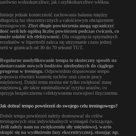
zarówno wolnokurczliwe, jak i szybkokurczliwe włókna.
Istnieje jednak konieczność zachowania balansu między
długością faz ekscentrycznych a całościowym obciążeniem
treningowym.
Zbyt długie powtórzenia mogą ograniczyć
ilość serii lub ogólną liczbę powtórzeń podczas ćwiczeń, co
może osłabić ich efektywność.
Dla osiągnięcia optymalnych
rezultatów w hipertrofii zaleca się utrzymanie czasu jednej
serii w granicach od 30 do 70 sekund TUT.
Regularne modyfikowanie tempa to skuteczny sposób na
dostarczanie nowych bodźców niezbędnych do ciągłego
progresu w treningu.
Odpowiednio dopasowane tempo
poprawia również kontrolę ruchów oraz czucie pracy
mięśniowej. Dzięki temu można nie tylko zwiększać masę
mięśniową, ale także minimalizować ryzyko urazów, co
sprzyja bezpiecznemu i efektywnemu rozwojowi fizycznemu.
Jak dobrać tempo powtórzeń do swojego celu treningowego?
Dobór tempa powtórzeń należy dostosować do celów
treningowych oraz indywidualnych wymagań ćwiczącego.
Jeśli zależy nam na zwiększeniu siły mięśniowej, warto
skupić się na wydłużeniu fazy ekscentrycznej, stosując np.