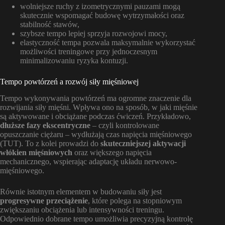
wolniejsze ruchy z izometrycznymi pauzami mogą
skutecznie wspomagać budowę wytrzymałości oraz
stabilność stawów,
szybsze tempo lepiej sprzyja rozwojowi mocy,
elastyczność tempa pozwala maksymalnie wykorzystać
możliwości treningowe przy jednoczesnym
minimalizowaniu ryzyka kontuzji.
Tempo powtórzeń a rozwój siły mięśniowej
Tempo wykonywania powtórzeń ma ogromne znaczenie dla
rozwijania siły mięśni. Wpływa ono na sposób, w jaki mięśnie
są aktywowane i obciążane podczas ćwiczeń. Przykładowo,
dłuższe fazy ekscentryczne
– czyli kontrolowane
opuszczanie ciężaru – wydłużają czas napięcia mięśniowego
(TUT). To z kolei prowadzi do
skuteczniejszej aktywacji
włókien mięśniowych
oraz większego napięcia
mechanicznego, wspierając adaptację układu nerwowo-
mięśniowego.
Równie istotnym elementem w budowaniu siły jest
progresywne przeciążenie
, które polega na stopniowym
zwiększaniu obciążenia lub intensywności treningu.
Odpowiednio dobrane tempo umożliwia precyzyjną kontrolę