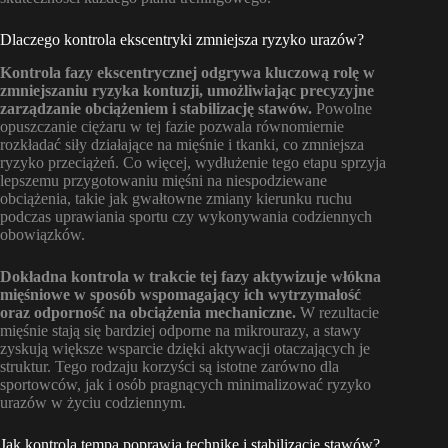
Dlaczego kontrola ekscentryki zmniejsza ryzyko urazów?
Kontrola fazy ekscentrycznej odgrywa kluczową rolę w
zmniejszaniu ryzyka kontuzji, umożliwiając precyzyjne
zarządzanie obciążeniem i stabilizację stawów.
Powolne
opuszczanie ciężaru w tej fazie pozwala równomiernie
rozkładać siły działające na mięśnie i tkanki, co zmniejsza
ryzyko przeciążeń. Co więcej, wydłużenie tego etapu sprzyja
lepszemu przygotowaniu mięśni na niespodziewane
obciążenia, takie jak gwałtowne zmiany kierunku ruchu
podczas uprawiania sportu czy wykonywania codziennych
obowiązków.
Dokładna kontrola w trakcie tej fazy aktywizuje włókna
mięśniowe w sposób wspomagający ich wytrzymałość
oraz odporność na obciążenia mechaniczne.
W rezultacie
mięśnie stają się bardziej odporne na mikrourazy, a stawy
zyskują większe wsparcie dzięki aktywacji otaczających je
struktur. Tego rodzaju korzyści są istotne zarówno dla
sportowców, jak i osób pragnących minimalizować ryzyko
urazów w życiu codziennym.
Jak kontrola tempa poprawia technikę i stabilizację stawów?