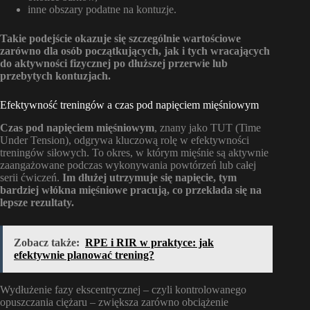
inne obszary podatne na kontuzje.
Takie podejście okazuje się szczególnie wartościowe
zarówno dla osób początkujących, jak i tych wracających
do aktywności fizycznej po dłuższej przerwie lub
przebytych kontuzjach.
Efektywność treningów a czas pod napięciem mięśniowym
Czas pod napięciem mięśniowym
, znany jako TUT (Time
Under Tension), odgrywa kluczową rolę w efektywności
treningów siłowych. To okres, w którym mięśnie są aktywnie
zaangażowane podczas wykonywania powtórzeń lub całej
serii ćwiczeń.
Im dłużej utrzymuje się napięcie, tym
bardziej włókna mięśniowe pracują, co przekłada się na
lepsze rezultaty.
Zobacz także:
RPE i RIR w praktyce: jak
efektywnie planować trening?
Wydłużenie fazy ekscentrycznej – czyli kontrolowanego
opuszczania ciężaru – zwiększa zarówno obciążenie