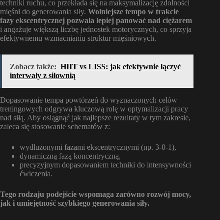
techniki ruchu, co przekłada się na maksymalizację zdolności
mięśni do generowania siły.
Wolniejsze tempo w trakcie
fazy ekscentrycznej pozwala lepiej panować nad ciężarem
i angażuje większą liczbę jednostek motorycznych, co sprzyja
efektywnemu wzmacnianiu struktur mięśniowych.
Zobacz także:
HIIT vs LISS: jak efektywnie łączyć
interwały z siłownią
Dopasowanie tempa powtórzeń do wyznaczonych celów
treningowych odgrywa kluczową rolę w optymalizacji pracy
nad siłą. Aby osiągnąć jak najlepsze rezultaty w tym zakresie,
zaleca się stosowanie schematów z:
wydłużonymi fazami ekscentrycznymi (np. 3-0-1),
dynamiczną fazą koncentryczną,
precyzyjnym dopasowaniem techniki do intensywności
ćwiczenia.
Tego rodzaju podejście wspomaga zarówno rozwój mocy,
jak i umiejętność szybkiego generowania siły.