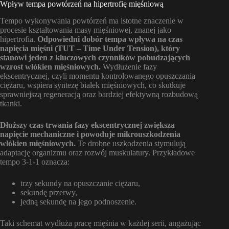
Wpływ tempa powtórzeń na hipertrofię mięśniową
Tempo wykonywania powtórzeń ma istotne znaczenie w
procesie kształtowania masy mięśniowej, znanej jako
hipertrofia.
Odpowiedni dobór tempa wpływa na czas
napięcia mięśni (TUT – Time Under Tension), który
stanowi jeden z kluczowych czynników pobudzających
wzrost włókien mięśniowych.
Wydłużenie fazy
ekscentrycznej, czyli momentu kontrolowanego opuszczania
ciężaru, wspiera syntezę białek mięśniowych, co skutkuje
sprawniejszą regeneracją oraz bardziej efektywną rozbudową
tkanki.
Dłuższy czas trwania fazy ekscentrycznej zwiększa
napięcie mechaniczne i powoduje mikrouszkodzenia
włókien mięśniowych.
Te drobne uszkodzenia stymulują
adaptację organizmu oraz rozwój muskulatury. Przykładowe
tempo 3-1-1 oznacza:
trzy sekundy na opuszczanie ciężaru,
sekundę przerwy,
jedną sekundę na jego podnoszenie.
Taki schemat wydłuża pracę mięśnia w każdej serii, angażując