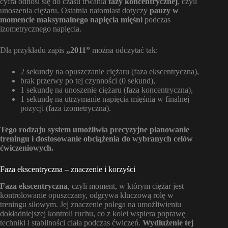
cyfra odnosi się do czasu trwania
fazy koncentrycznej
, czyli
unoszenia ciężaru. Ostatnia natomiast dotyczy
pauzy w
momencie maksymalnego napięcia mięśni
podczas
izometrycznego napięcia.
Dla przykładu zapis
„2011”
można odczytać tak:
2 sekundy na opuszczanie ciężaru (faza ekscentryczna),
brak przerwy po tej czynności (0 sekund),
1 sekundę na unoszenie ciężaru (faza koncentryczna),
1 sekundę na utrzymanie napięcia mięśnia w finalnej
pozycji (faza izometryczna).
Tego rodzaju system umożliwia precyzyjne planowanie
treningu i dostosowanie obciążenia do wybranych celów
ćwiczeniowych.
Faza ekscentryczna – znaczenie i korzyści
Faza ekscentryczna
, czyli moment, w którym ciężar jest
kontrolowanie opuszczany, odgrywa kluczową rolę w
treningu siłowym. Jej znaczenie polega na umożliwieniu
dokładniejszej kontroli ruchu, co z kolei wspiera poprawę
techniki i stabilności ciała podczas ćwiczeń.
Wydłużenie tej