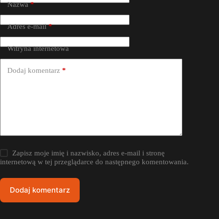
Nazwa
*
Adres e-mail
*
Witryna internetowa
Dodaj komentarz
*
Zapisz moje imię i nazwisko, adres e-mail i stronę
internetową w tej przeglądarce do następnego komentowania.
Dodaj komentarz