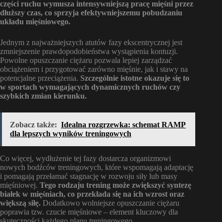
części ruchu wymusza intensywniejszą pracę mięśni przez
dłuższy czas, co sprzyja efektywniejszemu pobudzaniu
układu mięśniowego.
Jednym z najważniejszych atutów fazy ekscentrycznej jest
zmniejszenie prawdopodobieństwa wystąpienia kontuzji.
Powolne opuszczanie ciężaru pozwala lepiej zarządzać
obciążeniem i przygotować zarówno mięśnie, jak i stawy na
potencjalne przeciążenia.
Szczególnie istotne okazuje się to
w sportach wymagających dynamicznych ruchów czy
szybkich zmian kierunku.
Zobacz także:
Idealna rozgrzewka: schemat RAMP
dla lepszych wyników treningowych
Co więcej, wydłużenie tej fazy dostarcza organizmowi
nowych bodźców treningowych, które wspomagają adaptację
i pomagają przełamać stagnację w rozwoju siły lub masy
mięśniowej.
Tego rodzaju trening może zwiększyć syntezę
białek w mięśniach, co przekłada się na ich wzrost oraz
większą siłę.
Dodatkowo wolniejsze opuszczanie ciężaru
poprawia tzw. czucie mięśniowe – element kluczowy dla
skuteczności każdego planu treningowego.