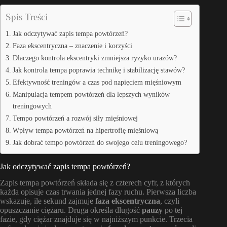
Spis Treści
Jak odczytywać zapis tempa powtórzeń?
Faza ekscentryczna – znaczenie i korzyści
Dlaczego kontrola ekscentryki zmniejsza ryzyko urazów?
Jak kontrola tempa poprawia technikę i stabilizację stawów?
Efektywność treningów a czas pod napięciem mięśniowym
Manipulacja tempem powtórzeń dla lepszych wyników
treningowych
Tempo powtórzeń a rozwój siły mięśniowej
Wpływ tempa powtórzeń na hipertrofię mięśniową
Jak dobrać tempo powtórzeń do swojego celu treningowego?
Jak odczytywać zapis tempa powtórzeń?
Zapis tempa powtórzeń składa się z czterech cyfr, z których
każda opisuje czas trwania jednej fazy ruchu. Pierwsza liczba
wskazuje, ile sekund zajmuje
faza ekscentryczna
, czyli
opuszczanie ciężaru. Druga określa długość
pauzy
po tej
fazie, gdy ciężar znajduje się w najniższym punkcie. Trzecia