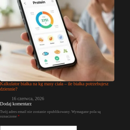
Kalkulator białka na kg masy ciała – ile białka potrzebujesz
dziennie?
16 czerwca, 2026
Dodaj komentarz
Twój adres email nie zostanie opublikowany.
Wymagane pola są
oznaczone
*