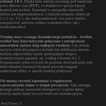
schemat 3-0-1.
Dzięki temu mięśnie pozostają pod napięciem
przez dłuższy czas (
TUT
), co dodatkowo sprzyja lepszej
kontroli nad ruchem. Natomiast w przypadku hipertrofii
dobrze jest eksperymentować z różnymi tempami, takimi jak
2-1-2 czy 3-1-1, aby maksymalizować czas pracy mięśni i
zaangażować zarówno włókna wolnokurczliwe, jak i
szybkokurczliwe.
Trening mocy wymaga dynamicznego podejścia – krótkie,
szybkie fazy koncentryczne połączone z energicznym
unoszeniem ciężaru dają najlepsze rezultaty.
Gdy jednak
naszym celem jest poprawa techniki lub stabilizacja stawów,
bardziej odpowiednie będzie spokojniejsze tempo z
izometrycznymi pauzami, np. według schematu 4-2-2.
Dopasowanie rytmu ćwiczeń do poziomu doświadczenia oraz
indywidualnej tolerancji obciążeń pozwala osiągnąć
zamierzone efekty w sposób bardziej efektywny.
Nie można również zapominać o regularnym
wprowadzaniu zmian w tempie powtórzeń.
Taka strategia
pomaga uniknąć monotonii treningowej i wspiera dalszy
rozwój mięśni dzięki nowym bodźcom stymulacyjnym.
Post Views:
5