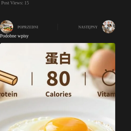
Post Views:
15
POPRZEDNI
NASTĘPNY
Podobne wpisy