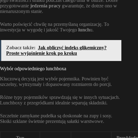
jego świeżości i smaku podczas całego dnia w biurze. Dobre
przygotowanie
jedzenia pracy
gwarantuje, że dotrze ono w
nienaruszonym stanie.
Warto poświęcić chwilę na przemyślaną organizację. To
inwestycja w wygodę i jakość Twojego
lunch
u.
Zobacz także:
Jak obliczyć indeks glikemiczny?
Proste wyjaśnienie krok po kroku
Wybór odpowiedniego lunchboxa
Kluczową decyzją jest wybór pojemnika. Powinien być
szczelny, wytrzymały i dopasowany rozmiarem do porcji.
Różne typy pojemników sprawdzają się w innych sytuacjach.
Lunchboxy z przegródkami idealnie separują składniki.
Szczelnie zamykane pudełka są doskonałe na zupy i sosy.
Słoiki szklane świetnie prezentują sałatki warstwowe.
Typ
Przykład