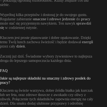
– pokazują ogromną różnorodność.
Każdy znajdzie coś dla
siebie
.
Wypróbuj kilka przepisów i dostosuj je do swojego gustu.
Regularne zabieranie
smaczne i zdrowe
jedzenie
do
pracy
może stać się przyjemnym nawykiem. Ten nawyk
sprawdzi
się
w codziennej rutynie.
Kluczem jest proste planowanie i dobre opakowanie. Dzięki
temu Twój lunch zachowa świeżość i będzie dodawał
energii
przez cały
dzień
.
Zacznij już dziś. Świadome wybory żywieniowe to najlepsza
droga do lepszego samopoczucia każdego dnia.
FAQ
Jakie są najlepsze składniki na smaczny i zdrowy posiłek do
pracy?
Kluczem są świeże warzywa, dobre źródła białka jak kurczak
lub ser feta, oraz zdrowe tłuszcze z awokado czy oliwy z
oliwek. Połączenie tych składników zapewnia energię na cały
dzień. Dla smaku dodaj ulubione przyprawy i odrobinę