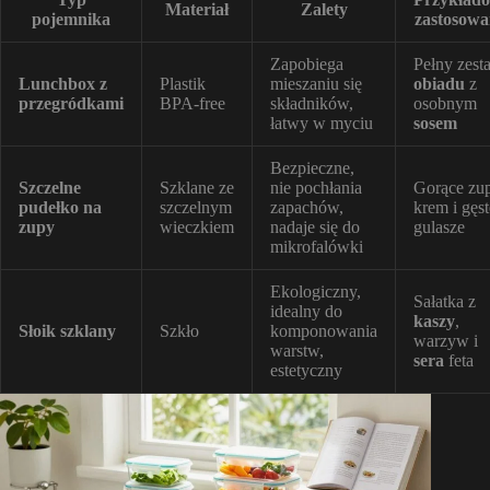
Materiał
Zalety
pojemnika
zastosowa
Zapobiega
Pełny zest
Lunchbox z
Plastik
mieszaniu się
obiadu
z
przegródkami
BPA-free
składników,
osobnym
łatwy w myciu
sosem
Bezpieczne,
Szczelne
Szklane ze
nie pochłania
Gorące zu
pudełko na
szczelnym
zapachów,
krem i gęst
zupy
wieczkiem
nadaje się do
gulasze
mikrofalówki
Ekologiczny,
Sałatka z
idealny do
kaszy
,
Słoik szklany
Szkło
komponowania
warzyw i
warstw,
sera
feta
estetyczny