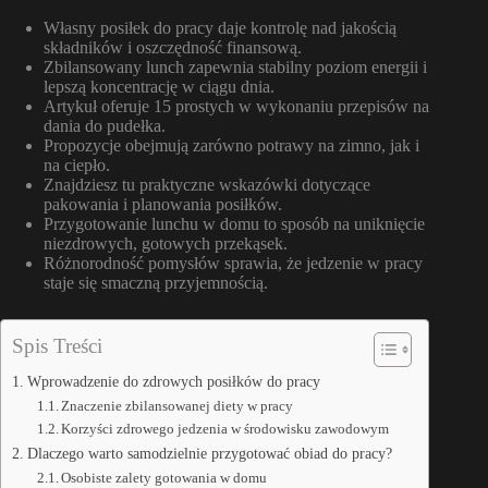
Własny posiłek do pracy daje kontrolę nad jakością
składników i oszczędność finansową.
Zbilansowany lunch zapewnia stabilny poziom energii i
lepszą koncentrację w ciągu dnia.
Artykuł oferuje 15 prostych w wykonaniu przepisów na
dania do pudełka.
Propozycje obejmują zarówno potrawy na zimno, jak i
na ciepło.
Znajdziesz tu praktyczne wskazówki dotyczące
pakowania i planowania posiłków.
Przygotowanie lunchu w domu to sposób na uniknięcie
niezdrowych, gotowych przekąsek.
Różnorodność pomysłów sprawia, że jedzenie w pracy
staje się smaczną przyjemnością.
Spis Treści
Wprowadzenie do zdrowych posiłków do pracy
Znaczenie zbilansowanej diety w pracy
Korzyści zdrowego jedzenia w środowisku zawodowym
Dlaczego warto samodzielnie przygotować obiad do pracy?
Osobiste zalety gotowania w domu