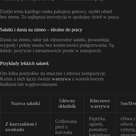
Dzięki temu każdego ranka pakujesz gotowy,
szybki obiad
bez stresu. To najlepsza inwestycja w spokojny dzień w pracy.
Sałatki i dania na zimno – idealne do pracy
Dania na zimno, takie jak różnorodne sałatki, gwarantują
wygodę i pełnię smaku bez konieczności podgrzewania. Są
lekkie, pożywne i niesamowicie proste w transporcie.
Przykłady lekkich sałatek
Oto kilka pomysłów na smaczne i zdrowe kompozycje.
Każda z nich łączy świeże
warzywa
z wartościowym
białkiem lub węglowodanami.
Główny
Kluczowe
Nazwa sałatki
Sos/Dre
składnik
warzywa
Papryka,
Oliwa z
Grillowana
Z kurczakiem i
ogórek,
oliwek
,
pierś z
awokado
pomidory
cytryny,
kurczaka
koktajlowe
pieprze