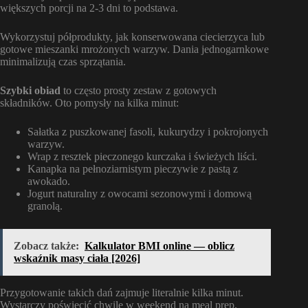
większych porcji na 2-3 dni to podstawa.
Wykorzystuj półprodukty, jak konserwowana ciecierzyca lub
gotowe mieszanki mrożonych warzyw. Dania jednogarnkowe
minimalizują czas sprzątania.
Szybki obiad
to często prosty zestaw z gotowych
składników. Oto pomysły na kilka minut:
Sałatka z puszkowanej fasoli, kukurydzy i pokrojonych
warzyw.
Wrap z resztek pieczonego kurczaka i świeżych liści.
Kanapka na pełnoziarnistym pieczywie z pastą z
awokado.
Jogurt naturalny z owocami sezonowymi i domową
granolą.
Zobacz także:
Kalkulator BMI online — oblicz
wskaźnik masy ciała [2026]
Przygotowanie takich dań zajmuje literalnie kilka minut.
Wystarczy poświęcić chwilę w weekend na meal prep.