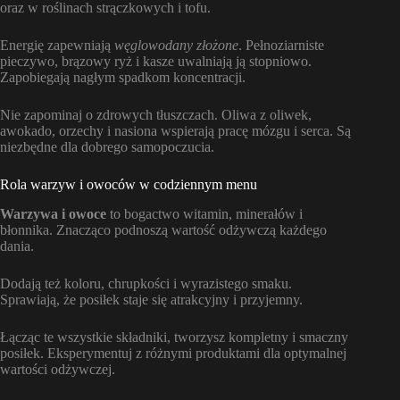
oraz w roślinach strączkowych i tofu.
Energię zapewniają
węglowodany złożone
. Pełnoziarniste
pieczywo, brązowy ryż i kasze uwalniają ją stopniowo.
Zapobiegają nagłym spadkom koncentracji.
Nie zapominaj o zdrowych tłuszczach. Oliwa z oliwek,
awokado, orzechy i nasiona wspierają pracę mózgu i serca. Są
niezbędne dla dobrego samopoczucia.
Rola warzyw i owoców w codziennym menu
Warzywa i owoce
to bogactwo witamin, minerałów i
błonnika. Znacząco podnoszą wartość odżywczą każdego
dania.
Dodają też koloru, chrupkości i wyrazistego smaku.
Sprawiają, że posiłek staje się atrakcyjny i przyjemny.
Łącząc te wszystkie składniki, tworzysz kompletny i smaczny
posiłek. Eksperymentuj z różnymi produktami dla optymalnej
wartości odżywczej.