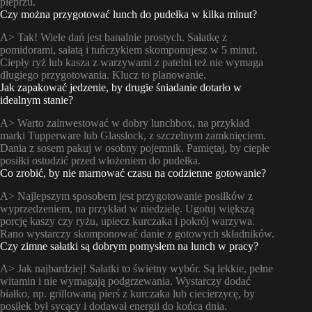
pieprzu.
Czy można przygotować lunch do pudełka w kilka minut?
A> Tak! Wiele dań jest banalnie prostych. Sałatkę z
pomidorami, sałatą i tuńczykiem skomponujesz w 5 minut.
Ciepły ryż lub kasza z warzywami z patelni też nie wymaga
długiego przygotowania. Klucz to planowanie.
Jak zapakować jedzenie, by drugie śniadanie dotarło w
idealnym stanie?
A> Warto zainwestować w dobry lunchbox, na przykład
marki Tupperware lub Glasslock, z szczelnym zamknięciem.
Dania z sosem pakuj w osobny pojemnik. Pamiętaj, by ciepłe
posiłki ostudzić przed włożeniem do pudełka.
Co zrobić, by nie marnować czasu na codzienne gotowanie?
A> Najlepszym sposobem jest przygotowanie posiłków z
wyprzedzeniem, na przykład w niedzielę. Ugotuj większą
porcję kaszy czy ryżu, upiecz kurczaka i pokrój warzywa.
Rano wystarczy skomponować danie z gotowych składników.
Czy zimne sałatki są dobrym pomysłem na lunch w pracy?
A> Jak najbardziej! Sałatki to świetny wybór. Są lekkie, pełne
witamin i nie wymagają podgrzewania. Wystarczy dodać
białko, np. grillowaną pierś z kurczaka lub ciecierzycę, by
posiłek był sycący i dodawał energii do końca dnia.