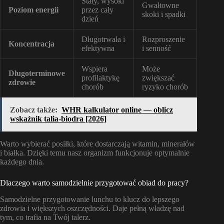
Stały, wysoki
Gwałtowne
Poziom energii
przez cały
skoki i spadki
dzień
Długotrwała i
Rozproszenie
Koncentracja
efektywna
i senność
Wspiera
Może
Długoterminowe
profilaktykę
zwiększać
zdrowie
chorób
ryzyko chorób
Zobacz także:
WHR kalkulator online — oblicz
wskaźnik talia-biodra [2026]
Warto wybierać posiłki, które dostarczają witamin, minerałów
i białka. Dzięki temu nasz organizm funkcjonuje optymalnie
każdego dnia.
Dlaczego warto samodzielnie przygotować obiad do pracy?
Samodzielne przygotowanie lunchu to klucz do lepszego
zdrowia i większych oszczędności. Daje pełną władzę nad
tym, co trafia na Twój talerz.