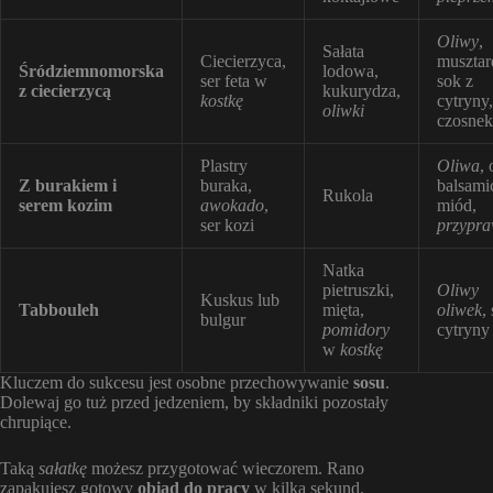
Oliwy
,
Sałata
Ciecierzyca,
musztar
Śródziemnomorska
lodowa,
ser feta w
sok z
z ciecierzycą
kukurydza,
kostkę
cytryny,
oliwki
czosnek
Plastry
Oliwa
, 
Z burakiem i
buraka,
balsami
Rukola
serem kozim
awokado
,
miód,
ser kozi
przypr
Natka
pietruszki,
Oliwy
Kuskus lub
Tabbouleh
mięta,
oliwek
,
bulgur
pomidory
cytryny
w
kostkę
Kluczem do sukcesu jest osobne przechowywanie
sosu
.
Dolewaj go tuż przed jedzeniem, by składniki pozostały
chrupiące.
Taką
sałatkę
możesz przygotować wieczorem. Rano
zapakujesz gotowy
obiad do pracy
w kilka sekund.