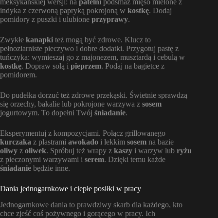
meksykańskiej wersji: na
patelni
podsmaż mięso mielone z
indyka z czerwoną papryką pokrojoną w
kostkę
. Dodaj
pomidory z puszki i ulubione
przyprawy
.
Zwykłe
kanapki
też mogą być zdrowe. Klucz to
pełnoziarniste pieczywo i dobre dodatki. Przygotuj pastę z
tuńczyka: wymieszaj go z majonezem, musztardą i cebulą w
kostkę
. Dopraw solą i
pieprzem
. Podaj na bagietce z
pomidorem.
Do pudełka dorzuć też zdrowe przekąski. Świetnie sprawdzą
się orzechy, bakalie lub pokrojone warzywa z
sosem
jogurtowym. To dopełni Twój
śniadanie
.
Eksperymentuj z kompozycjami. Połącz grillowanego
kurczaka
z plastrami
awokado
i lekkim
sosem
na bazie
oliwy
z
oliwek
. Spróbuj też wrapy z
kaszy
i warzyw lub
ryżu
z pieczonymi warzywami i
serem
. Dzięki temu każde
śniadanie
będzie inne.
Dania jednogarnkowe i ciepłe posiłki w pracy
Jednogarnkowe dania to prawdziwy skarb dla każdego, kto
chce zjeść coś pożywnego i gorącego w pracy. Ich