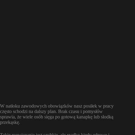
W natłoku zawodowych obowiązków nasz posiłek w pracy
często schodzi na dalszy plan. Brak czasu i pomysłów
sprawia, że wiele osób sięga po gotową kanapkę lub słodką
przekąskę.
Takie rozwiązanie jest szybkie, ale rzadko kiedy zdrowe i