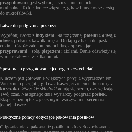
przygotowanie
jest szybkie, a sprzątanie po nich –
minimalne. To idealne rozwiązanie, gdy w biurze masz dostęp
do mikrofalówki.
Łatwe do podgrzania przepisy
Wypróbuj risotto z
indykiem
. Na rozgrzanej
patelni
z
oliwą z
oliwek
podsmaż kawałki mięsa. Dodaj
ryż
basmati i paski
cukinii. Całość zalej bulionem i duś, doprawiając
przyprawami
– solą,
pieprzem
i ziołami. Danie odświeży się
w mikrofalówce w kilka minut.
Sposoby na przygotowanie jednogarnkowych dań
Kluczem jest gotowanie większych porcji z wyprzedzeniem.
Wieczorem przygotuj gulasz z
kaszy
jęczmiennej lub curry z
kurczaka
.
Wszystkie składniki
gotują się razem, oszczędzając
Twój czas. Następnego dnia wystarczy podgrzać
posiłek
.
Eksperymentuj też z pieczonymi warzywami i
serem
na
jednej blaszce.
Praktyczne porady dotyczące pakowania posiłków
Odpowiednie zapakowanie posiłku to klucz do zachowania