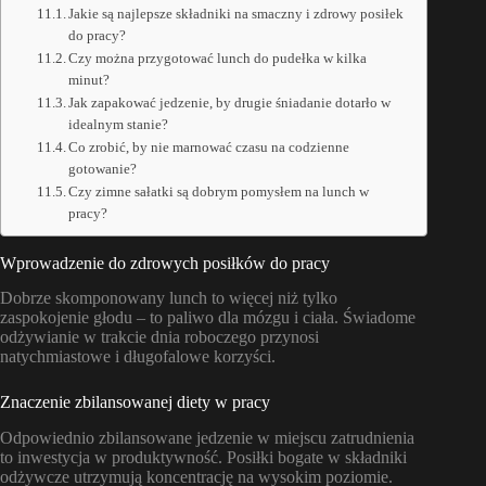
Jakie są najlepsze składniki na smaczny i zdrowy posiłek
do pracy?
Czy można przygotować lunch do pudełka w kilka
minut?
Jak zapakować jedzenie, by drugie śniadanie dotarło w
idealnym stanie?
Co zrobić, by nie marnować czasu na codzienne
gotowanie?
Czy zimne sałatki są dobrym pomysłem na lunch w
pracy?
Wprowadzenie do zdrowych posiłków do pracy
Dobrze skomponowany lunch to więcej niż tylko
zaspokojenie głodu – to paliwo dla mózgu i ciała. Świadome
odżywianie w trakcie dnia roboczego przynosi
natychmiastowe i długofalowe korzyści.
Znaczenie zbilansowanej diety w pracy
Odpowiednio zbilansowane jedzenie w miejscu zatrudnienia
to inwestycja w produktywność. Posiłki bogate w składniki
odżywcze utrzymują koncentrację na wysokim poziomie.