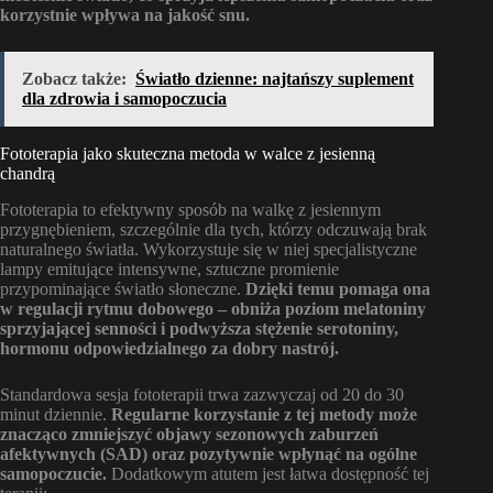
korzystnie wpływa na jakość snu.
Zobacz także:
Światło dzienne: najtańszy suplement
dla zdrowia i samopoczucia
Fototerapia jako skuteczna metoda w walce z jesienną
chandrą
Fototerapia to efektywny sposób na walkę z jesiennym
przygnębieniem, szczególnie dla tych, którzy odczuwają brak
naturalnego światła. Wykorzystuje się w niej specjalistyczne
lampy emitujące intensywne, sztuczne promienie
przypominające światło słoneczne.
Dzięki temu pomaga ona
w regulacji rytmu dobowego – obniża poziom melatoniny
sprzyjającej senności i podwyższa stężenie serotoniny,
hormonu odpowiedzialnego za dobry nastrój.
Standardowa sesja fototerapii trwa zazwyczaj od 20 do 30
minut dziennie.
Regularne korzystanie z tej metody może
znacząco zmniejszyć objawy sezonowych zaburzeń
afektywnych (SAD) oraz pozytywnie wpłynąć na ogólne
samopoczucie.
Dodatkowym atutem jest łatwa dostępność tej