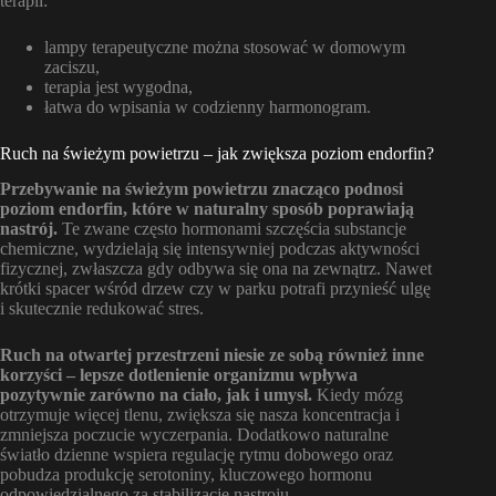
terapii:
lampy terapeutyczne można stosować w domowym
zaciszu,
terapia jest wygodna,
łatwa do wpisania w codzienny harmonogram.
Ruch na świeżym powietrzu – jak zwiększa poziom endorfin?
Przebywanie na świeżym powietrzu znacząco podnosi
poziom endorfin, które w naturalny sposób poprawiają
nastrój.
Te zwane często hormonami szczęścia substancje
chemiczne, wydzielają się intensywniej podczas aktywności
fizycznej, zwłaszcza gdy odbywa się ona na zewnątrz. Nawet
krótki spacer wśród drzew czy w parku potrafi przynieść ulgę
i skutecznie redukować stres.
Ruch na otwartej przestrzeni niesie ze sobą również inne
korzyści – lepsze dotlenienie organizmu wpływa
pozytywnie zarówno na ciało, jak i umysł.
Kiedy mózg
otrzymuje więcej tlenu, zwiększa się nasza koncentracja i
zmniejsza poczucie wyczerpania. Dodatkowo naturalne
światło dzienne wspiera regulację rytmu dobowego oraz
pobudza produkcję serotoniny, kluczowego hormonu
odpowiedzialnego za stabilizację nastroju.