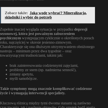
Zobacz także:
Jaką wodę wybrać? Mineralizacja,
składniki i wybór do potrzeb
Zupełnie inaczej wygląda sytuacja w przypadku
depresji
sezonowej, która jest poważnym zaburzeniem
psychicznym
występującym cyklicznie o określonych porach
roku, najczęściej w okresie jesienno-zimowym.
Charakteryzuje się ona dłuższym utrzymywaniem obniżonego
nastroju – minimum przez dwa tygodnie – oraz
towarzyszącymi trudnościami, takimi jak:
brak zainteresowania codziennymi zajęciami,
problemy ze snem (np. nadmierna senność),
zmiany apetytu,
myśli samobójcze.
Takie symptomy mogą znacznie komplikować codzienne
życie i wymagają interwencji specjalisty.
Kluczową różnicą między tymi dwoma stanami są zarówno
czas trwania, jak i nasilenie objawów. Gdy smutek bądź apatia