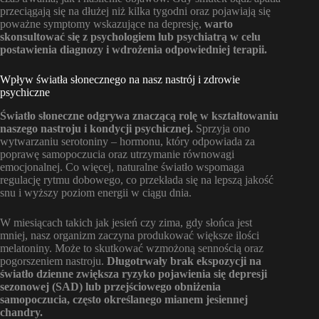
przeciągają się na dłużej niż kilka tygodni oraz pojawiają się
poważne symptomy wskazujące na depresję,
warto
skonsultować się z psychologiem lub psychiatrą w celu
postawienia diagnozy i wdrożenia odpowiedniej terapii.
Wpływ światła słonecznego na nasz nastrój i zdrowie
psychiczne
Światło słoneczne odgrywa znaczącą rolę w kształtowaniu
naszego nastroju i kondycji psychicznej.
Sprzyja ono
wytwarzaniu serotoniny – hormonu, który odpowiada za
poprawę samopoczucia oraz utrzymanie równowagi
emocjonalnej. Co więcej, naturalne światło wspomaga
regulację rytmu dobowego, co przekłada się na lepszą jakość
snu i wyższy poziom energii w ciągu dnia.
W miesiącach takich jak jesień czy zima, gdy słońca jest
mniej, nasz organizm zaczyna produkować większe ilości
melatoniny. Może to skutkować wzmożoną sennością oraz
pogorszeniem nastroju.
Długotrwały brak ekspozycji na
światło dzienne zwiększa ryzyko pojawienia się depresji
sezonowej (SAD) lub przejściowego obniżenia
samopoczucia, często określanego mianem jesiennej
chandry.