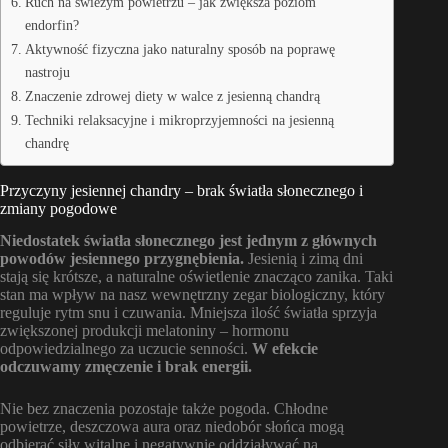
Ruch na świeżym powietrzu – jak zwiększa poziom
endorfin?
Aktywność fizyczna jako naturalny sposób na poprawę
nastroju
Znaczenie zdrowej diety w walce z jesienną chandrą
Techniki relaksacyjne i mikroprzyjemności na jesienną
chandrę
Przyczyny jesiennej chandry – brak światła słonecznego i
zmiany pogodowe
Niedostatek światła słonecznego jest jednym z głównych
powodów jesiennego przygnębienia.
Jesienią i zimą dni
stają się krótsze, a naturalne oświetlenie znacząco zanika. Taki
stan ma wpływ na nasz wewnętrzny zegar biologiczny, który
reguluje rytm snu i czuwania. Mniejsza ilość światła sprzyja
zwiększonej produkcji melatoniny – hormonu
odpowiedzialnego za uczucie senności.
W efekcie
odczuwamy zmęczenie i brak energii.
Nie bez znaczenia pozostaje także pogoda. Chłodne
powietrze, deszczowa aura oraz niedobór słońca mogą
odbierać siły witalne i negatywnie oddziaływać na