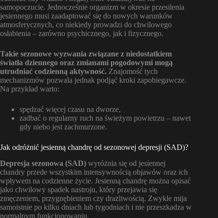
samopoczucie. Jednocześnie organizm w okresie przesilenia
jesiennego musi zaadaptować się do nowych warunków
atmosferycznych, co niekiedy prowadzi do chwilowego
osłabienia – zarówno psychicznego, jak i fizycznego.
Takie sezonowe wyzwania związane z niedostatkiem
światła dziennego oraz zmianami pogodowymi mogą
utrudniać codzienną aktywność.
Znajomość tych
mechanizmów pozwala jednak podjąć kroki zapobiegawcze.
Na przykład warto:
spędzać więcej czasu na dworze,
zadbać o regularny ruch na świeżym powietrzu – nawet
gdy niebo jest zachmurzone.
Jak odróżnić jesienną chandrę od sezonowej depresji (SAD)?
Depresja sezonowa (SAD)
wyróżnia się od jesiennej
chandry przede wszystkim intensywnością objawów oraz ich
wpływem na codzienne życie. Jesienną chandrę można opisać
jako chwilowy spadek nastroju, który przejawia się
zmęczeniem, przygnębieniem czy drażliwością. Zwykle mija
samoistnie po kilku dniach lub tygodniach i nie przeszkadza w
normalnym funkcjonowaniu.