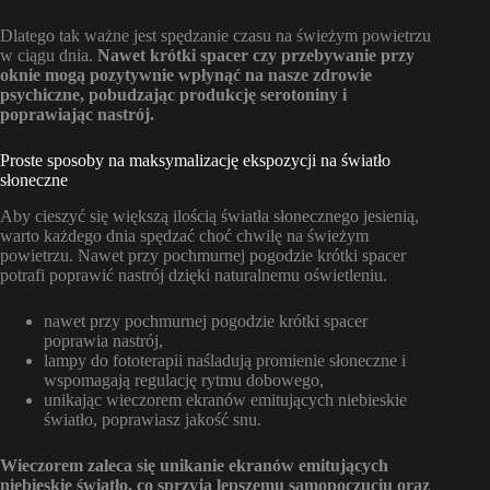
Dlatego tak ważne jest spędzanie czasu na świeżym powietrzu
w ciągu dnia.
Nawet krótki spacer czy przebywanie przy
oknie mogą pozytywnie wpłynąć na nasze zdrowie
psychiczne, pobudzając produkcję serotoniny i
poprawiając nastrój.
Proste sposoby na maksymalizację ekspozycji na światło
słoneczne
Aby cieszyć się większą ilością światła słonecznego jesienią,
warto każdego dnia spędzać choć chwilę na świeżym
powietrzu. Nawet przy pochmurnej pogodzie krótki spacer
potrafi poprawić nastrój dzięki naturalnemu oświetleniu.
nawet przy pochmurnej pogodzie krótki spacer
poprawia nastrój,
lampy do fototerapii naśladują promienie słoneczne i
wspomagają regulację rytmu dobowego,
unikając wieczorem ekranów emitujących niebieskie
światło, poprawiasz jakość snu.
Wieczorem zaleca się unikanie ekranów emitujących
niebieskie światło, co sprzyja lepszemu samopoczuciu oraz