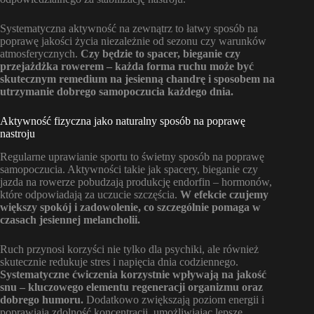
Systematyczna aktywność na zewnątrz to łatwy sposób na
poprawę jakości życia niezależnie od sezonu czy warunków
atmosferycznych.
Czy będzie to spacer, bieganie czy
przejażdżka rowerem – każda forma ruchu może być
skutecznym remedium na jesienną chandrę i sposobem na
utrzymanie dobrego samopoczucia każdego dnia.
Aktywność fizyczna jako naturalny sposób na poprawę
nastroju
Regularne uprawianie sportu to świetny sposób na poprawę
samopoczucia. Aktywności takie jak spacery, bieganie czy
jazda na rowerze pobudzają produkcję endorfin – hormonów,
które odpowiadają za uczucie szczęścia.
W efekcie czujemy
większy spokój i zadowolenie, co szczególnie pomaga w
czasach jesiennej melancholii.
Ruch przynosi korzyści nie tylko dla psychiki, ale również
skutecznie redukuje stres i napięcia dnia codziennego.
Systematyczne ćwiczenia korzystnie wpływają na jakość
snu – kluczowego elementu regeneracji organizmu oraz
dobrego humoru.
Dodatkowo zwiększają poziom energii i
poprawiają zdolność koncentracji, umożliwiając lepsze