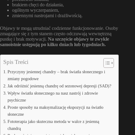
brakiem chęci do działania,
ogólnym wyczerpaniem,
zmiennymi nastrojami i drażliwością.
Objawy te mogą utrudniać codzienne funkcjonowanie. Osoby
zmagające się z tym stanem często odczuwają wewnętrzną
pustkę i brak motywacji.
Na szczęście objawy te zwykle
samoistnie ustępują po kilku dniach lub tygodniach.
Spis Treści
Przyczyny jesiennej chandry – brak światła słonecznego i
zmiany pogodowe
Jak odróżnić jesienną chandrę od sezonowej depresji (SAD)?
Wpływ światła słonecznego na nasz nastrój i zdrowie
psychiczne
Proste sposoby na maksymalizację ekspozycji na światło
słoneczne
Fototerapia jako skuteczna metoda w walce z jesienną
chandrą