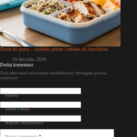
Dania do pracy – szybkie, proste i idealne do lunchboxa
10 stycznia, 2026
Dodaj komentarz
Twój adres email nie zostanie opublikowany.
Wymagane pola są
oznaczone
*
Nazwa
*
Adres e-mail
*
Witryna internetowa
Dodaj komentarz
*