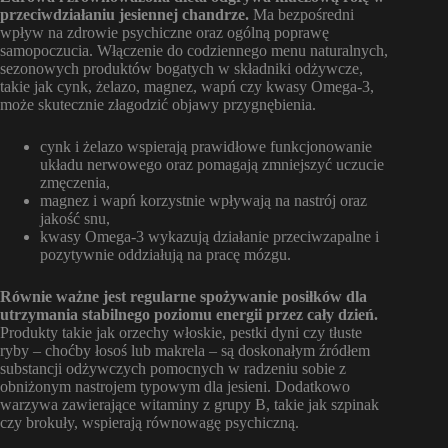
przeciwdziałaniu jesiennej chandrze.
Ma bezpośredni
wpływ na zdrowie psychiczne oraz ogólną poprawę
samopoczucia. Włączenie do codziennego menu naturalnych,
sezonowych produktów bogatych w składniki odżywcze,
takie jak cynk, żelazo, magnez, wapń czy kwasy Omega-3,
może skutecznie złagodzić objawy przygnębienia.
cynk i żelazo wspierają prawidłowe funkcjonowanie
układu nerwowego oraz pomagają zmniejszyć uczucie
zmęczenia,
magnez i wapń korzystnie wpływają na nastrój oraz
jakość snu,
kwasy Omega-3 wykazują działanie przeciwzapalne i
pozytywnie oddziałują na pracę mózgu.
Równie ważne jest regularne spożywanie posiłków dla
utrzymania stabilnego poziomu energii przez cały dzień.
Produkty takie jak orzechy włoskie, pestki dyni czy tłuste
ryby – choćby łosoś lub makrela – są doskonałym źródłem
substancji odżywczych pomocnych w radzeniu sobie z
obniżonym nastrojem typowym dla jesieni. Dodatkowo
warzywa zawierające witaminy z grupy B, takie jak szpinak
czy brokuły, wspierają równowagę psychiczną.