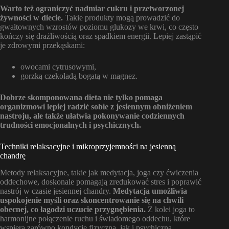
Warto też ograniczyć nadmiar cukru i przetworzonej
żywności w diecie.
Takie produkty mogą prowadzić do
gwałtownych wzrostów poziomu glukozy we krwi, co często
kończy się drażliwością oraz spadkiem energii. Lepiej zastąpić
je zdrowymi przekąskami:
owocami cytrusowymi,
gorzką czekoladą bogatą w magnez.
Dobrze skomponowana dieta nie tylko pomaga
organizmowi lepiej radzić sobie z jesiennym obniżeniem
nastroju, ale także ułatwia pokonywanie codziennych
trudności emocjonalnych i psychicznych.
Techniki relaksacyjne i mikroprzyjemności na jesienną
chandrę
Metody relaksacyjne, takie jak medytacja, joga czy ćwiczenia
oddechowe, doskonale pomagają zredukować stres i poprawić
nastrój w czasie jesiennej chandry.
Medytacja umożliwia
uspokojenie myśli oraz skoncentrowanie się na chwili
obecnej, co łagodzi uczucie przygnębienia.
Z kolei joga to
harmonijne połączenie ruchu i świadomego oddechu, które
wspiera zarówno kondycję fizyczną, jak i psychiczną.