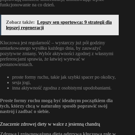
funkcjonowanie na co dzień.
Zobacz także:
Lepszy sen sportowca: 9 strategii dla
lepszej regeneracji
Kluczowa jest regularność – wystarczy już pół godziny
umiarkowanego wysiłku każdego dnia, by zauważyć
pozytywne zmiany. Wybór aktywności zgodnej z własnymi
preferencjami sprawia, że łatwiej wytrwać w
postanowieniach.
proste formy ruchu, takie jak szybki spacer po okolicy,
sesja jogi,
inna aktywność zgodna z osobistymi upodobaniami.
Proste formy ruchu mogą być idealnym początkiem dla
tych, którzy chcą w naturalny sposób poprawić swój
nastrój i zadbać o siebie.
Znaczenie zdrowej diety w walce z jesienną chandrą
Zdrowa i zrównoważona dieta odgrywa kluczową rolę w