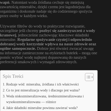
wapń
. Natomiast woda źródlana cechuje się mniejszą
zawartością minerałów, dzięki czemu jest łagodniejsza dla
organizmu i doskonale nadaje się do codziennego spożycia
przez osoby w każdym wieku.
Używanie filtrów do wody to praktyczne rozwiązanie,
szczególnie jeśli chcemy
pozbyć się zanieczyszczeń z wody
kranowej
, jednocześnie zachowując kluczowe składniki
mineralne.
Regularne spożywanie czystej i odpowiednio
dobranej wody korzystnie wpływa na nasze zdrowie oraz
ogólne samopoczucie.
Dobrze jest również zwracać uwagę
na informacje zamieszczone na etykietach butelek – mogą one
pomóc wybrać wodę najlepiej dopasowaną do naszych
preferencji smakowych i wymagań zdrowotnych.
Spis Treści
Rodzaje wód: mineralna, źródlana i ich właściwości
Co to jest mineralizacja wody i dlaczego jest ważna?
Woda niskozmineralizowana, średniozmineralizowana i
wysokozmineralizowana — różnice
Jakie składniki mineralne powinna zawierać woda?