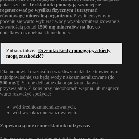
potas czy sód.
Te składniki pomagają szybciej się
regenerować po wysiłku fizycznym i utrzymać
równowagę mineralną organizmu.
Przy intensywnym
poceniu się warto wybierać wody wysokozmineralizowane z
zawartością ponad
1500 mg minerałów na litr
, co
dodatkowo uzupełnia ich niedobory.
Zobacz także:
Drzemki: kiedy pomagają, a kiedy
mogą zaszkodzić?
Dla niemowląt oraz osób o wrażliwym układzie trawiennym
najodpowiedniejsze będą wody niskozmineralizowane (do
500 mg/l
). Są one delikatne dla organizmu i łatwo
przyswajalne. Z kolei przy niedoborach wapnia lub magnezu
warto rozważyć spożycie:
wód średniozmineralizowanych,
wód wysokozmineralizowanych.
Zapewniają one cenne składniki odżywcze.
Nie bez znaczenia jest również dokładne sprawdzanie