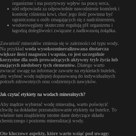
organizmie i ma pozytywny wpływ na pracę serca,
sód odpowiada za odpowiednie nawodnienie komórek i
kontrolę ciśnienia krwi, choć jego ilość powinna być
ograniczona u osób zmagających się z nadciśnieniem,
wodorowęglany skutecznie regulują pH organizmu i
łagodzą dolegliwości związane z nadkwasotą żołądka.
Zawartość minerałów zmienia się w zależności od typu wody.
Na przykład
woda wysokozmineralizowana dostarcza
większe ilości magnezu i wapnia, co jest szczególnie
korzystne dla osób prowadzących aktywny tryb życia lub
mających niedobory tych elementów.
Dlatego warto
zwracać uwagę na informacje zawarte na etykietach butelek,
aby wybrać wodę najlepiej dopasowaną do indywidualnych
potrzeb zdrowotnych oraz codziennych nawyków.
Jak czytać etykiety na wodach mineralnych?
Aby mądrze wybierać wodę mineralną, warto poświęcić
chwilę na dokładne przeanalizowanie etykiety na butelce. To
właśnie tam znajdziemy istotne dane dotyczące składu
chemicznego i poziomu mineralizacji wody.
Oto kluczowe aspekty, które warto wziąć pod uwagę: