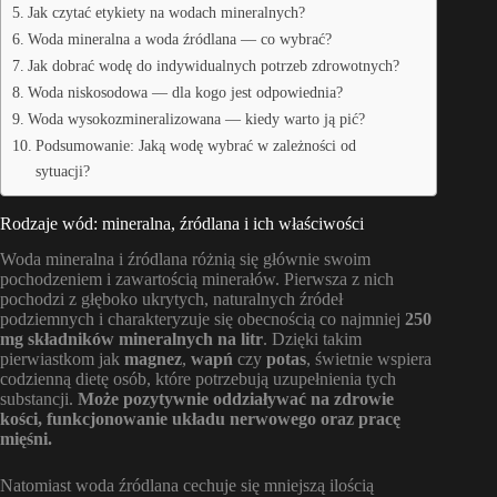
Jak czytać etykiety na wodach mineralnych?
Woda mineralna a woda źródlana — co wybrać?
Jak dobrać wodę do indywidualnych potrzeb zdrowotnych?
Woda niskosodowa — dla kogo jest odpowiednia?
Woda wysokozmineralizowana — kiedy warto ją pić?
Podsumowanie: Jaką wodę wybrać w zależności od
sytuacji?
Rodzaje wód: mineralna, źródlana i ich właściwości
Woda mineralna i źródlana różnią się głównie swoim
pochodzeniem i zawartością minerałów. Pierwsza z nich
pochodzi z głęboko ukrytych, naturalnych źródeł
podziemnych i charakteryzuje się obecnością co najmniej
250
mg składników mineralnych na litr
. Dzięki takim
pierwiastkom jak
magnez
,
wapń
czy
potas
, świetnie wspiera
codzienną dietę osób, które potrzebują uzupełnienia tych
substancji.
Może pozytywnie oddziaływać na zdrowie
kości, funkcjonowanie układu nerwowego oraz pracę
mięśni.
Natomiast woda źródlana cechuje się mniejszą ilością