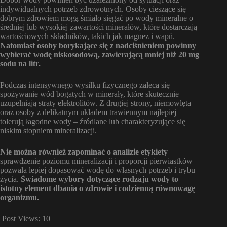
indywidualnych potrzeb zdrowotnych. Osoby cieszące się
dobrym zdrowiem mogą śmiało sięgać po wody mineralne o
średniej lub wysokiej zawartości minerałów, które dostarczają
wartościowych składników, takich jak magnez i wapń.
Natomiast osoby borykające się z nadciśnieniem powinny
wybierać wodę niskosodową, zawierającą mniej niż 20 mg
sodu na litr.
Podczas intensywnego wysiłku fizycznego zaleca się
spożywanie wód bogatych w minerały, które skutecznie
uzupełniają straty elektrolitów. Z drugiej strony, niemowlęta
oraz osoby z delikatnym układem trawiennym najlepiej
tolerują łagodne wody – źródlane lub charakteryzujące się
niskim stopniem mineralizacji.
Nie można również zapominać o analizie etykiety
–
sprawdzenie poziomu mineralizacji i proporcji pierwiastków
pozwala lepiej dopasować wodę do własnych potrzeb i trybu
życia.
Świadome wybory dotyczące rodzaju wody to
istotny element dbania o zdrowie i codzienną równowagę
organizmu.
Post Views:
10