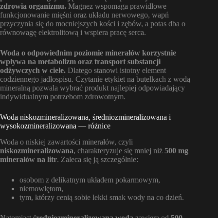
zdrowia organizmu.
Magnez wspomaga prawidłowe
funkcjonowanie mięśni oraz układu nerwowego, wapń
przyczynia się do mocniejszych kości i zębów, a potas dba o
równowagę elektrolitową i wspiera pracę serca.
Woda o odpowiednim poziomie minerałów korzystnie
wpływa na metabolizm oraz transport substancji
odżywczych w ciele.
Dlatego stanowi istotny element
codziennego jadłospisu. Czytanie etykiet na butelkach z wodą
mineralną pozwala wybrać produkt najlepiej odpowiadający
indywidualnym potrzebom zdrowotnym.
Woda niskozmineralizowana, średniozmineralizowana i
wysokozmineralizowana — różnice
Woda o niskiej zawartości minerałów, czyli
niskozmineralizowana
, charakteryzuje się mniej niż
500 mg
minerałów na litr
. Zaleca się ją szczególnie:
osobom z delikatnym układem pokarmowym,
niemowlętom,
tym, którzy cenią sobie lekki smak wody na co dzień.
Natomiast
średniozmineralizowana woda
zawiera od
500