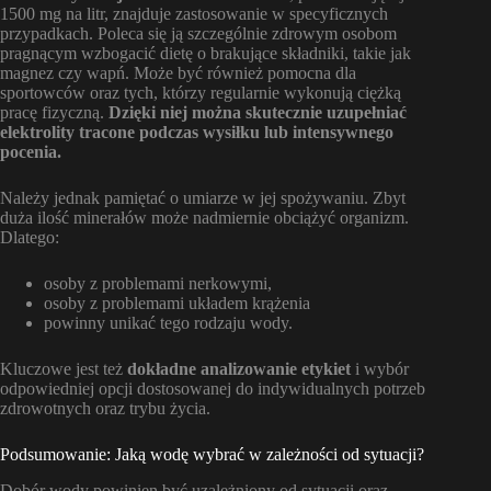
1500 mg na litr, znajduje zastosowanie w specyficznych
przypadkach. Poleca się ją szczególnie zdrowym osobom
pragnącym wzbogacić dietę o brakujące składniki, takie jak
magnez czy wapń. Może być również pomocna dla
sportowców oraz tych, którzy regularnie wykonują ciężką
pracę fizyczną.
Dzięki niej można skutecznie uzupełniać
elektrolity tracone podczas wysiłku lub intensywnego
pocenia.
Należy jednak pamiętać o umiarze w jej spożywaniu. Zbyt
duża ilość minerałów może nadmiernie obciążyć organizm.
Dlatego:
osoby z problemami nerkowymi,
osoby z problemami układem krążenia
powinny unikać tego rodzaju wody.
Kluczowe jest też
dokładne analizowanie etykiet
i wybór
odpowiedniej opcji dostosowanej do indywidualnych potrzeb
zdrowotnych oraz trybu życia.
Podsumowanie: Jaką wodę wybrać w zależności od sytuacji?
Dobór wody powinien być uzależniony od sytuacji oraz