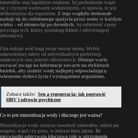
minerałów oraz łagodnym smakiem. Jej pochodzenie wiąże
się z czystymi warstwami wodonośnymi, co sprawia, że jest
delikatniejsza dla organizmu.
Z tego względu doskonale
nadaje się do codziennego spożycia przez osoby w każdym
wieku – od niemowląt po dorosłych.
Jej subtelność często
przyciąga tych, którzy poszukują lekkiej i odświeżającej
alternatywy.
Oba rodzaje wód mają swoje mocne strony. Wybór
odpowiedniej zależy od indywidualnych preferencji
smakowych oraz potrzeb zdrowotnych.
Dlatego warto
zwracać uwagę na informacje zawarte na etykietach
butelek, aby znaleźć wodę najlepiej odpowiadającą
własnemu stylowi życia i wymaganiom organizmu.
Zobacz także:
Sen a regeneracja: jak poprawić
HRV i zdrowie psychiczne
Co to jest mineralizacja wody i dlaczego jest ważna?
Mineralizacja wody oznacza zawartość minerałów, takich jak
magnez, wapń czy potas, w jednym litrze płynu.
Te
pierwiastki odgrywają kluczową rolę w utrzymaniu