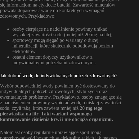
się informacjom na etykiecie butelki. Zawartość minerałów
pozwala dopasować wodę do konkretnych wymagań
zdrowotnych. Przykładowo:
osoby cierpiące na nadciśnienie powinny unikać
wysokiej zawartości sodu (mniej niż 20 mg na litr),
sportowcy mogą sięgać po warianty o dużej
mineralizacji, które skutecznie odbudowują poziom
elektrolitów.
ostatni element dotyczy użytkowników z
indywidualnymi potrzebami zdrowotnymi.
Jak dobrać wodę do indywidualnych potrzeb zdrowotnych?
Wybór odpowiedniej wody powinien być dostosowany do
indywidualnych potrzeb zdrowotnych, stylu życia oraz
ewentualnych problemów. Przykładowo, osoby zmagające się
z nadciśnieniem powinny wybierać wodę o niskiej zawartości
sodu, czyli taką, która zawiera mniej niż
20 mg tego
pierwiastka na litr
.
Taki wariant wspomaga
kontrolowanie ciśnienia krwi i nie obciąża organizmu.
Natomiast osoby regularnie uprawiające sport mogą
potrzebować wód bogatych w elektrolity, takich jak magnez,