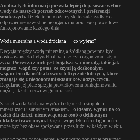
Analiza tych informacji pozwala lepiej dopasować wybór
wody do naszych potrzeb zdrowotnych i preferencji
smakowych.
Dzięki temu możemy skuteczniej zadbać o
odpowiednie nawodnienie organizmu oraz jego prawidłowe
funkcjonowanie każdego dnia.
Woda mineralna a woda źródlana — co wybrać?
Decyzja między wodą mineralną a źródlaną powinna być
dostosowana do indywidualnych potrzeb organizmu i stylu
życia.
Pierwsza z nich jest bogatsza w minerały, takie jak
magnez, wapń czy potas, co czyni ją doskonałym
wsparciem dla osób aktywnych fizycznie lub tych, które
zmagają się z niedoborami składników odżywczych.
Regularne jej picie sprzyja prawidłowemu funkcjonowaniu
mięśni, układu nerwowego oraz kości.
Z kolei woda źródlana wyróżnia się niskim stopniem
mineralizacji i subtelnym smakiem.
To idealny wybór na co
dzień dla dzieci, niemowląt oraz osób o delikatnym
układzie trawiennym.
Dzięki swojej lekkości i łagodności
może być bez obaw spożywana przez ludzi w każdym wieku.
Przy wyborze odpowiedniej wody warto dokładnie przyjrzeć