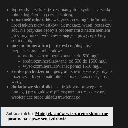
typ wody
– wskazuje, czy mamy do czynienia z wodą
mineralną, źródlaną czy leczniczą,
zawartość minerałów
– wyrażona w mg/l, informuje o
ilości takich pierwiastków jak magnez, wapń, potas czy
sód. Na przykład osoby z problemami z nadciśnieniem
powinny unikać wód zawierających powyżej 20 mg
sodu na litr,
poziom mineralizacji
– określa ogólną ilość
rozpuszczonych minerałów:
wody niskozmineralizowane: do 500 mg/l,
średniozmineralizowane: od 500 do 1500 mg/l,
wysokozmineralizowane: ponad 1500 mg/l.
źródło pochodzenia
– geograficzne miejsce wydobycia
może świadczyć o naturalności oraz jakości i czystości
wody,
dodatkowe składniki
– takie jak wodorowęglany
pomagające regulować pH organizmu czy siarczany
wspierające pracę układu trawiennego.
Zobacz także:
Mniej ekranów wieczorem: skuteczne
sposoby na lepszy sen i zdrowie