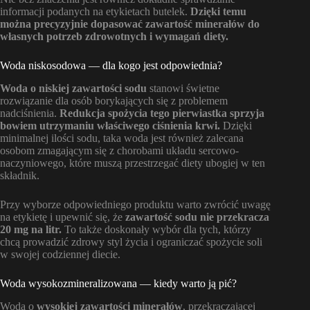
informacji podanych na etykietach butelek.
Dzięki temu
można precyzyjnie dopasować zawartość minerałów do
własnych potrzeb zdrowotnych i wymagań diety.
Woda niskosodowa — dla kogo jest odpowiednia?
Woda o niskiej zawartości sodu
stanowi świetne
rozwiązanie dla osób borykających się z problemem
nadciśnienia.
Redukcja spożycia tego pierwiastka sprzyja
bowiem utrzymaniu właściwego ciśnienia krwi.
Dzięki
minimalnej ilości sodu, taka woda jest również zalecana
osobom zmagającym się z chorobami układu sercowo-
naczyniowego, które muszą przestrzegać diety ubogiej w ten
składnik.
Przy wyborze odpowiedniego produktu warto zwrócić uwagę
na etykietę i upewnić się, że
zawartość sodu nie przekracza
20 mg na litr.
To także doskonały wybór dla tych, którzy
chcą prowadzić zdrowy styl życia i ograniczać spożycie soli
w swojej codziennej diecie.
Woda wysokozmineralizowana — kiedy warto ją pić?
Woda o
wysokiej zawartości minerałów
, przekraczającej