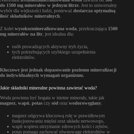
do 1500 mg minerałów w jednym litrze
. Jest to uniwersalny
wybór dla większości ludzi, ponieważ
dostarcza optymalną
ilość składników mineralnych
.
Z kolei
wysokozmineralizowana woda
, przekraczająca
1500
mg minerałów na litr
, jest idealna dla:
osób prowadzących aktywny tryb życia,
tych potrzebujących szybkiego uzupełnienia
elektrolitów.
Kluczowe jest jednak dopasowanie poziomu mineralizacji
do indywidualnych wymagań organizmu.
Jakie składniki mineralne powinna zawierać woda?
Woda powinna być bogata w istotne minerały, takie jak
magnez
,
wapń
,
potas
czy
sód
oraz
wodorowęglany
.
magnez odgrywa kluczową rolę w prawidłowym
funkcjonowaniu mięśni oraz układu nerwowego,
wapń wspiera utrzymanie zdrowych kości i zębów,
potas pomaga zachować równowagę elektrolitów w