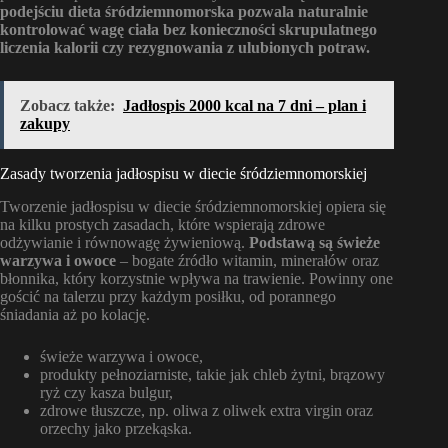
podejściu dieta śródziemnomorska pozwala naturalnie
kontrolować wagę ciała bez konieczności skrupulatnego
liczenia kalorii czy rezygnowania z ulubionych potraw.
Zobacz także:
Jadłospis 2000 kcal na 7 dni – plan i
zakupy
Zasady tworzenia jadłospisu w diecie śródziemnomorskiej
Tworzenie jadłospisu w diecie śródziemnomorskiej opiera się
na kilku prostych zasadach, które wspierają zdrowe
odżywianie i równowagę żywieniową.
Podstawą są świeże
warzywa i owoce
– bogate źródło witamin, minerałów oraz
błonnika, który korzystnie wpływa na trawienie. Powinny one
gościć na talerzu przy każdym posiłku, od porannego
śniadania aż po kolację.
świeże warzywa i owoce,
produkty pełnoziarniste, takie jak chleb żytni, brązowy
ryż czy kasza bulgur,
zdrowe tłuszcze, np. oliwa z oliwek extra virgin oraz
orzechy jako przekąska.