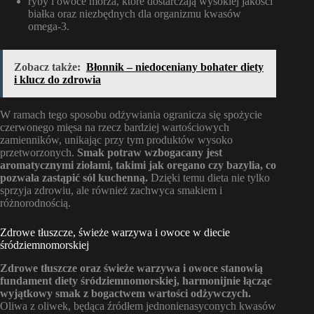
ryby i owoce morza, które dostarczają wysokiej jakości
białka oraz niezbędnych dla organizmu kwasów
omega-3.
Zobacz także:
Błonnik – niedoceniany bohater diety
i klucz do zdrowia
W ramach tego sposobu odżywiania ogranicza się spożycie
czerwonego mięsa na rzecz bardziej wartościowych
zamienników, unikając przy tym produktów wysoko
przetworzonych.
Smak potraw wzbogacany jest
aromatycznymi ziołami, takimi jak oregano czy bazylia, co
pozwala zastąpić sól kuchenną.
Dzięki temu dieta nie tylko
sprzyja zdrowiu, ale również zachwyca smakiem i
różnorodnością.
Zdrowe tłuszcze, świeże warzywa i owoce w diecie
śródziemnomorskiej
Zdrowe tłuszcze oraz świeże warzywa i owoce stanowią
fundament diety śródziemnomorskiej, harmonijnie łącząc
wyjątkowy smak z bogactwem wartości odżywczych.
Oliwa z oliwek, będąca źródłem jednonienasyconych kwasów