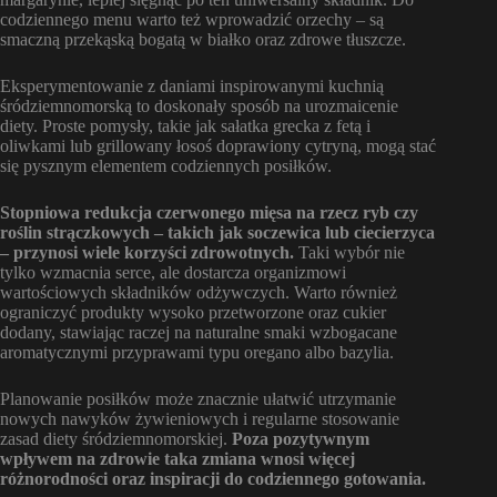
codziennego menu warto też wprowadzić orzechy – są
smaczną przekąską bogatą w białko oraz zdrowe tłuszcze.
Eksperymentowanie z daniami inspirowanymi kuchnią
śródziemnomorską to doskonały sposób na urozmaicenie
diety. Proste pomysły, takie jak sałatka grecka z fetą i
oliwkami lub grillowany łosoś doprawiony cytryną, mogą stać
się pysznym elementem codziennych posiłków.
Stopniowa redukcja czerwonego mięsa na rzecz ryb czy
roślin strączkowych – takich jak soczewica lub ciecierzyca
– przynosi wiele korzyści zdrowotnych.
Taki wybór nie
tylko wzmacnia serce, ale dostarcza organizmowi
wartościowych składników odżywczych. Warto również
ograniczyć produkty wysoko przetworzone oraz cukier
dodany, stawiając raczej na naturalne smaki wzbogacane
aromatycznymi przyprawami typu oregano albo bazylia.
Planowanie posiłków może znacznie ułatwić utrzymanie
nowych nawyków żywieniowych i regularne stosowanie
zasad diety śródziemnomorskiej.
Poza pozytywnym
wpływem na zdrowie taka zmiana wnosi więcej
różnorodności oraz inspiracji do codziennego gotowania.