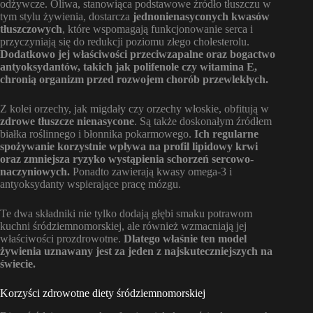
odżywcze. Oliwa, stanowiąca podstawowe źródło tłuszczu w
tym stylu żywienia, dostarcza
jednonienasyconych kwasów
tłuszczowych
, które wspomagają funkcjonowanie serca i
przyczyniają się do redukcji poziomu złego cholesterolu.
Dodatkowo jej właściwości przeciwzapalne oraz bogactwo
antyoksydantów, takich jak polifenole czy witamina E,
chronią organizm przed rozwojem chorób przewlekłych.
Z kolei orzechy, jak migdały czy orzechy włoskie, obfitują w
zdrowe tłuszcze nienasycone
. Są także doskonałym źródłem
białka roślinnego i błonnika pokarmowego.
Ich regularne
spożywanie korzystnie wpływa na profil lipidowy krwi
oraz zmniejsza ryzyko wystąpienia schorzeń sercowo-
naczyniowych.
Ponadto zawierają kwasy omega-3 i
antyoksydanty wspierające pracę mózgu.
Te dwa składniki nie tylko dodają głębi smaku potrawom
kuchni śródziemnomorskiej, ale również wzmacniają jej
właściwości prozdrowotne.
Dlatego właśnie ten model
żywienia uznawany jest za jeden z najskuteczniejszych na
świecie.
Korzyści zdrowotne diety śródziemnomorskiej