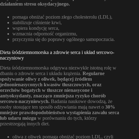
działaniem stresu oksydacyjnego.
pomaga obniżać poziom złego cholesterolu (LDL),
stabilizuje ciśnienie krwi,
wspiera kondycję serca,
wzmacnia odporność organizmu,
przyczynia się do poprawy ogólnego samopoczucia.
Dieta śródziemnomorska a zdrowie serca i układ sercowo-
naczyniowy
Dieta śródziemnomorska odgrywa niezwykle istotną rolę w
dbaniu o zdrowie serca i układu krążenia.
Regularne
spożywanie oliwy z oliwek, będącej źródłem
jednonienasyconych kwasów tłuszczowych, oraz
orzechów bogatych w tłuszcze nienasycone i
antyoksydanty, znacząco zmniejsza ryzyko chorób
sercowo-naczyniowych.
Badania naukowe dowodzą, że
osoby stosujące ten sposób odżywiania mają nawet o
30%
mniejsze prawdopodobieństwo wystąpienia zawału serca
lub udaru mózgu
w porównaniu do tych, którzy
przestrzegają innych diet.
oliwa z oliwek pomaga obniżać poziom LDL, czyli