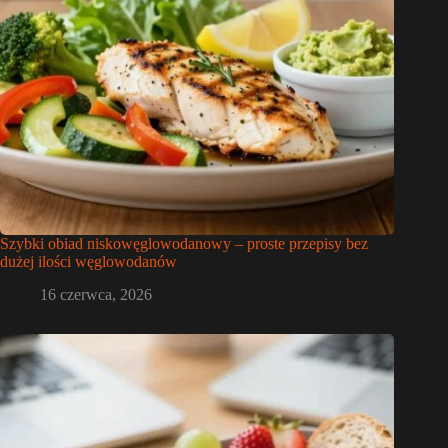
Szybki obiad niskowęglowodanowy – proste przepisy bez
dużej ilości węglowodanów
16 czerwca, 2026