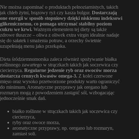
Nie można zapominać o produktach pełnoziarnistych, takich
jak chleb żytni, brązowy ryż czy kasza bulgur.
Dostarczają
one energii w sposób stopniowy dzięki niskiemu indeksowi
glikemicznemu, co pomaga utrzymać stabilny poziom
cukru we krwi.
Ważnym elementem tej diety są także
zdrowe tłuszcze – oliwa z oliwek extra virgin idealnie nadaje
się do sałatek i smażenia potraw, a orzechy świetnie
uzupełniają menu jako przekąska.
Dieta śródziemnomorska zaleca również spożywanie białka
roślinnego zawartego w strączkach takich jak soczewica czy
ciecierzyca.
Regularne jedzenie ryb oraz owoców morza
dostarcza cennych kwasów omega-3.
Z kolei czerwone
mięso oraz wysoko przetworzone produkty warto ograniczyć
do minimum. Aromatyczne przyprawy jak oregano lub
rozmaryn mogą z powodzeniem zastąpić sól, wzbogacając
jednocześnie smak dań.
białko roślinne w strączkach takich jak soczewica czy
ciecierzyca,
ryby oraz owoce morza,
aromatyczne przyprawy, np. oregano lub rozmaryn,
zamiast soli.