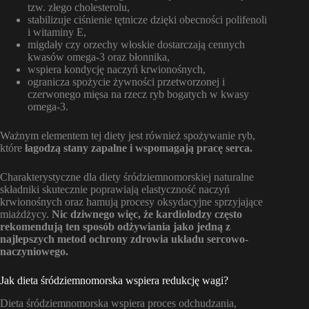
tzw. złego cholesterolu,
stabilizuje ciśnienie tętnicze dzięki obecności polifenoli
i witaminy E,
migdały czy orzechy włoskie dostarczają cennych
kwasów omega-3 oraz błonnika,
wspiera kondycję naczyń krwionośnych,
ogranicza spożycie żywności przetworzonej i
czerwonego mięsa na rzecz ryb bogatych w kwasy
omega-3.
Ważnym elementem tej diety jest również spożywanie ryb,
które
łagodzą stany zapalne i wspomagają pracę serca.
Charakterystyczne dla diety śródziemnomorskiej naturalne
składniki skutecznie poprawiają elastyczność naczyń
krwionośnych oraz hamują procesy oksydacyjne sprzyjające
miażdżycy.
Nic dziwnego więc, że kardiolodzy często
rekomendują ten sposób odżywiania jako jedną z
najlepszych metod ochrony zdrowia układu sercowo-
naczyniowego.
Jak dieta śródziemnomorska wspiera redukcję wagi?
Dieta śródziemnomorska wspiera proces odchudzania,