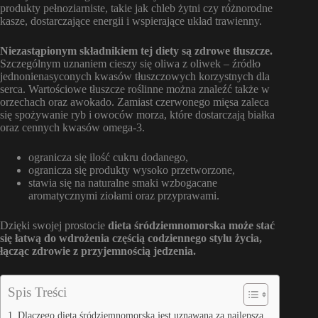
produkty pełnoziarniste, takie jak chleb żytni czy różnorodne
kasze, dostarczające energii i wspierające układ trawienny.
Niezastąpionym składnikiem tej diety są zdrowe tłuszcze.
Szczególnym uznaniem cieszy się oliwa z oliwek – źródło
jednonienasyconych kwasów tłuszczowych korzystnych dla
serca. Wartościowe tłuszcze roślinne można znaleźć także w
orzechach oraz awokado. Zamiast czerwonego mięsa zaleca
się spożywanie ryb i owoców morza, które dostarczają białka
oraz cennych kwasów omega-3.
ogranicza się ilość cukru dodanego,
ogranicza się produkty wysoko przetworzone,
stawia się na naturalne smaki wzbogacane
aromatycznymi ziołami oraz przyprawami.
Dzięki swojej prostocie
dieta śródziemnomorska może stać
się łatwą do wdrożenia częścią codziennego stylu życia,
łącząc zdrowie z przyjemnością jedzenia.
Spis Treści
Dlaczego dieta śródziemnomorska jest uznawana za najlepszą