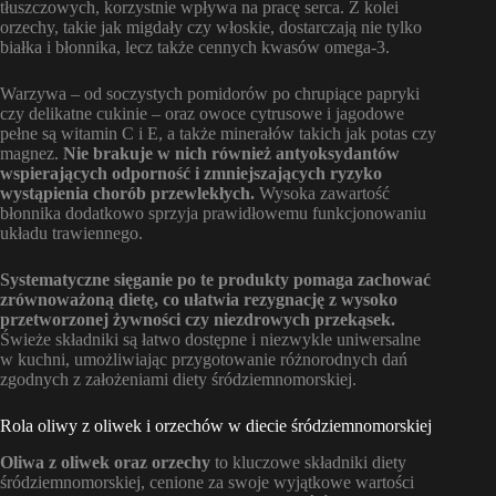
tłuszczowych, korzystnie wpływa na pracę serca. Z kolei
orzechy, takie jak migdały czy włoskie, dostarczają nie tylko
białka i błonnika, lecz także cennych kwasów omega-3.
Warzywa – od soczystych pomidorów po chrupiące papryki
czy delikatne cukinie – oraz owoce cytrusowe i jagodowe
pełne są witamin C i E, a także minerałów takich jak potas czy
magnez.
Nie brakuje w nich również antyoksydantów
wspierających odporność i zmniejszających ryzyko
wystąpienia chorób przewlekłych.
Wysoka zawartość
błonnika dodatkowo sprzyja prawidłowemu funkcjonowaniu
układu trawiennego.
Systematyczne sięganie po te produkty pomaga zachować
zrównoważoną dietę, co ułatwia rezygnację z wysoko
przetworzonej żywności czy niezdrowych przekąsek.
Świeże składniki są łatwo dostępne i niezwykle uniwersalne
w kuchni, umożliwiając przygotowanie różnorodnych dań
zgodnych z założeniami diety śródziemnomorskiej.
Rola oliwy z oliwek i orzechów w diecie śródziemnomorskiej
Oliwa z oliwek oraz orzechy
to kluczowe składniki diety
śródziemnomorskiej, cenione za swoje wyjątkowe wartości