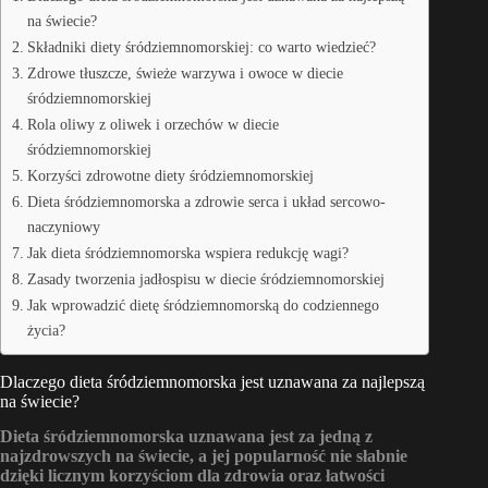
na świecie?
Składniki diety śródziemnomorskiej: co warto wiedzieć?
Zdrowe tłuszcze, świeże warzywa i owoce w diecie
śródziemnomorskiej
Rola oliwy z oliwek i orzechów w diecie
śródziemnomorskiej
Korzyści zdrowotne diety śródziemnomorskiej
Dieta śródziemnomorska a zdrowie serca i układ sercowo-
naczyniowy
Jak dieta śródziemnomorska wspiera redukcję wagi?
Zasady tworzenia jadłospisu w diecie śródziemnomorskiej
Jak wprowadzić dietę śródziemnomorską do codziennego
życia?
Dlaczego dieta śródziemnomorska jest uznawana za najlepszą
na świecie?
Dieta śródziemnomorska uznawana jest za jedną z
najzdrowszych na świecie, a jej popularność nie słabnie
dzięki licznym korzyściom dla zdrowia oraz łatwości