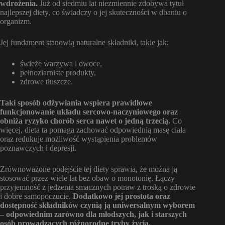
wdrożenia.
Już od siedmiu lat niezmiennie zdobywa tytuł
najlepszej diety, co świadczy o jej skuteczności w dbaniu o
organizm.
Jej fundament stanowią naturalne składniki, takie jak:
świeże warzywa i owoce,
pełnoziarniste produkty,
zdrowe tłuszcze.
Taki sposób odżywiania wspiera prawidłowe
funkcjonowanie układu sercowo-naczyniowego oraz
obniża ryzyko chorób serca nawet o jedną trzecią.
Co
więcej, dieta ta pomaga zachować odpowiednią masę ciała
oraz redukuje możliwość wystąpienia problemów
poznawczych i depresji.
Zrównoważone podejście tej diety sprawia, że można ją
stosować przez wiele lat bez obaw o monotonię. Łączy
przyjemność z jedzenia smacznych potraw z troską o zdrowie
i dobre samopoczucie.
Dodatkowo jej prostota oraz
dostępność składników czynią ją uniwersalnym wyborem
– odpowiednim zarówno dla młodszych, jak i starszych
osób prowadzących różnorodne tryby życia.