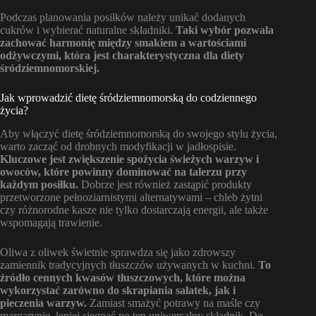
Podczas planowania posiłków należy unikać dodanych
cukrów i wybierać naturalne składniki.
Taki wybór pozwala
zachować harmonię między smakiem a wartościami
odżywczymi, która jest charakterystyczna dla diety
śródziemnomorskiej.
Jak wprowadzić dietę śródziemnomorską do codziennego
życia?
Aby włączyć dietę śródziemnomorską do swojego stylu życia,
warto zacząć od drobnych modyfikacji w jadłospisie.
Kluczowe jest zwiększenie spożycia świeżych warzyw i
owoców, które powinny dominować na talerzu przy
każdym posiłku.
Dobrze jest również zastąpić produkty
przetworzone pełnoziarnistymi alternatywami – chleb żytni
czy różnorodne kasze nie tylko dostarczają energii, ale także
wspomagają trawienie.
Oliwa z oliwek świetnie sprawdza się jako zdrowszy
zamiennik tradycyjnych tłuszczów używanych w kuchni.
To
źródło cennych kwasów tłuszczowych, które można
wykorzystać zarówno do skrapiania sałatek, jak i
pieczenia warzyw.
Zamiast smażyć potrawy na maśle czy
margarynie, lepiej sięgnąć po ten uniwersalny składnik. Do