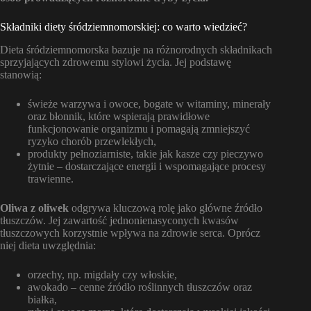
Składniki diety śródziemnomorskiej: co warto wiedzieć?
Dieta śródziemnomorska bazuje na różnorodnych składnikach
sprzyjających zdrowemu stylowi życia. Jej podstawę
stanowią:
świeże warzywa i owoce, bogate w witaminy, minerały
oraz błonnik, które wspierają prawidłowe
funkcjonowanie organizmu i pomagają zmniejszyć
ryzyko chorób przewlekłych,
produkty pełnoziarniste, takie jak kasze czy pieczywo
żytnie – dostarczające energii i wspomagające procesy
trawienne.
Oliwa z oliwek
odgrywa kluczową rolę jako główne źródło
tłuszczów. Jej zawartość jednonienasyconych kwasów
tłuszczowych korzystnie wpływa na zdrowie serca. Oprócz
niej dieta uwzględnia:
orzechy, np. migdały czy włoskie,
awokado – cenne źródło roślinnych tłuszczów oraz
białka,