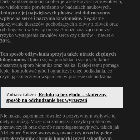
Dieta śródziemnomorska oferuje wiele korzyści zdrowotnych,
co wielokrotnie potwierdzono w badaniach naukowych.
Jednym z jej największych plusów jest dobroczynny
wpływ na serce i naczynia krwionośne.
Regularne
spożywanie tłuszczów pochodzących z oliwy z oliwek oraz
ryb bogatych w kwasy omega-3 może znacząco obniżyć
ryzyko wystąpienia zawałów serca czy udarów – nawet o
30%
.
Ten sposób odżywiania sprzyja także utracie zbędnych
kilogramów.
Opiera się na produktach sycących, które
dostarczają sporo błonnika oraz białka. Dzięki temu pomaga
lepiej kontrolować głód i ograniczyć chęć podjadania, co
czyni ją skutecznym wsparciem w procesie odchudzania.
Zobacz także:
Redukcja bez głodu – skuteczny
sposób na odchudzanie bez wyrzeczeń
Nie można zapomnieć również o pozytywnym wpływie tej
diety na mózg. Może ona zmniejszać ryzyko problemów
poznawczych oraz chorób neurodegeneracyjnych, takich jak
Alzheimer.
Świeże warzywa, owoce czy orzechy pełne
antyoksydantów chronią komórki przed szkodliwym