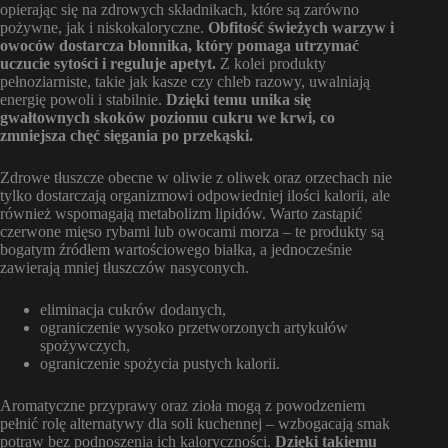
opierając się na zdrowych składnikach, które są zarówno
pożywne, jak i niskokaloryczne.
Obfitość świeżych warzyw i
owoców dostarcza błonnika, który pomaga utrzymać
uczucie sytości i reguluje apetyt.
Z kolei produkty
pełnoziarniste, takie jak kasze czy chleb razowy, uwalniają
energię powoli i stabilnie.
Dzięki temu unika się
gwałtownych skoków poziomu cukru we krwi, co
zmniejsza chęć sięgania po przekąski.
Zdrowe tłuszcze obecne w oliwie z oliwek oraz orzechach nie
tylko dostarczają organizmowi odpowiedniej ilości kalorii, ale
również wspomagają metabolizm lipidów. Warto zastąpić
czerwone mięso rybami lub owocami morza – te produkty są
bogatym źródłem wartościowego białka, a jednocześnie
zawierają mniej tłuszczów nasyconych.
eliminacja cukrów dodanych,
ograniczenie wysoko przetworzonych artykułów
spożywczych,
ograniczenie spożycia pustych kalorii.
Aromatyczne przyprawy oraz zioła mogą z powodzeniem
pełnić rolę alternatywy dla soli kuchennej – wzbogacają smak
potraw bez podnoszenia ich kaloryczności.
Dzięki takiemu