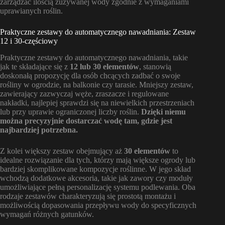
zarządzać ilością zużywanej wody zgodnie z wymaganiami
uprawianych roślin.
Praktyczne zestawy do automatycznego nawadniania: Zestaw
12 i 30-częściowy
Praktyczne zestawy do automatycznego nawadniania, takie
jak te składające się z
12 lub 30 elementów
, stanowią
doskonałą propozycję dla osób chcących zadbać o swoje
rośliny w ogrodzie, na balkonie czy tarasie. Mniejszy zestaw,
zawierający zazwyczaj węże, zraszacze i regulowane
nakładki, najlepiej sprawdzi się na niewielkich przestrzeniach
lub przy uprawie ograniczonej liczby roślin.
Dzięki niemu
można precyzyjnie dostarczać wodę tam, gdzie jest
najbardziej potrzebna.
Z kolei większy zestaw obejmujący aż
30 elementów
to
idealne rozwiązanie dla tych, którzy mają większe ogrody lub
bardziej skomplikowane kompozycje roślinne. W jego skład
wchodzą dodatkowe akcesoria, takie jak zawory czy moduły
umożliwiające pełną personalizację systemu podlewania. Oba
rodzaje zestawów charakteryzują się prostotą montażu i
możliwością dopasowania przepływu wody do specyficznych
wymagań różnych gatunków.