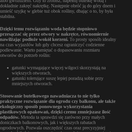
albo gwoździem. Gdy to zrobisz, napełnij butelkę wodą i
dokładnie zakręć nakrętkę. Następnie obróć ją do góry dnem i
umieść szyjkę w glebie tuż obok rośliny, dbając o to, by była
stabilna.
Dzięki temu rozwiązaniu woda będzie stopniowo
przesączać się przez otwory w nakrętce, równomiernie
nawilżając podłoże wokół korzeni.
To prosty sposób idealny
na czas wyjazdów lub gdy chcesz ograniczyć codzienne
podlewanie. Warto pamiętać o dopasowaniu rozmiaru
otworów do potrzeb roślin:
gatunki wymagające więcej wilgoci skorzystają na
większych otworach,
gatunki tolerujące suszę lepiej poradzą sobie przy
mniejszych otworach.
Stosowanie butelkowego nawadniacza to nie tylko
praktyczne rozwiązanie dla ogrodu czy balkonu, ale także
ekologiczny sposób ponownego wykorzystania
plastikowych opakowań, dzięki czemu zmniejszasz ilość
odpadów.
Metoda ta sprawdzi się zarówno przy małych
doniczkach balkonowych, jak i większych rabatach
ogrodowych. Pozwala oszczędzić czas oraz precyzyjniej