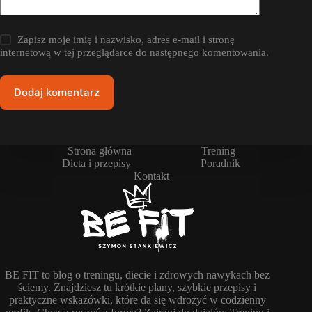
Zapisz moje imię i nazwisko, adres e-mail i stronę
internetową w tej przeglądarce do następnego komentowania.
Dodaj komentarz
Strona główna
Trening
Dieta i przepisy
Poradnik
Kontakt
BE FIT to blog o treningu, diecie i zdrowych nawykach bez
ściemy. Znajdziesz tu krótkie plany, szybkie przepisy i
praktyczne wskazówki, które da się wdrożyć w codzienny