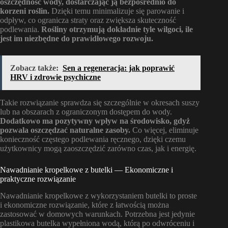
oszczędność wody, dostarczając ją bezpośrednio do
korzeni roślin.
Dzięki temu minimalizuje się parowanie i
odpływ, co ogranicza straty oraz zwiększa skuteczność
podlewania.
Rośliny otrzymują dokładnie tyle wilgoci, ile
jest im niezbędne do prawidłowego rozwoju.
Zobacz także:
Sen a regeneracja: jak poprawić
HRV i zdrowie psychiczne
Takie rozwiązanie sprawdza się szczególnie w okresach suszy
lub na obszarach z ograniczonym dostępem do wody.
Dodatkowo ma pozytywny wpływ na środowisko, gdyż
pozwala oszczędzać naturalne zasoby.
Co więcej, eliminuje
konieczność częstego podlewania ręcznego, dzięki czemu
użytkownicy mogą zaoszczędzić zarówno czas, jak i energię.
Nawadnianie kropelkowe z butelki — Ekonomiczne i
praktyczne rozwiązanie
Nawadnianie kropelkowe z wykorzystaniem butelki to proste
i ekonomiczne rozwiązanie, które z łatwością można
zastosować w domowych warunkach. Potrzebna jest jedynie
plastikowa butelka wypełniona wodą, którą po odwróceniu i