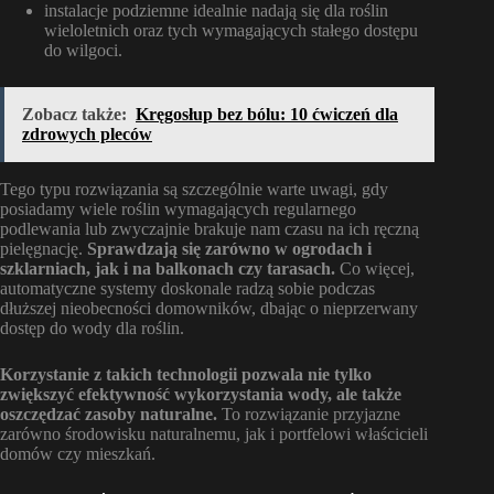
instalacje podziemne idealnie nadają się dla roślin
wieloletnich oraz tych wymagających stałego dostępu
do wilgoci.
Zobacz także:
Kręgosłup bez bólu: 10 ćwiczeń dla
zdrowych pleców
Tego typu rozwiązania są szczególnie warte uwagi, gdy
posiadamy wiele roślin wymagających regularnego
podlewania lub zwyczajnie brakuje nam czasu na ich ręczną
pielęgnację.
Sprawdzają się zarówno w ogrodach i
szklarniach, jak i na balkonach czy tarasach.
Co więcej,
automatyczne systemy doskonale radzą sobie podczas
dłuższej nieobecności domowników, dbając o nieprzerwany
dostęp do wody dla roślin.
Korzystanie z takich technologii pozwala nie tylko
zwiększyć efektywność wykorzystania wody, ale także
oszczędzać zasoby naturalne.
To rozwiązanie przyjazne
zarówno środowisku naturalnemu, jak i portfelowi właścicieli
domów czy mieszkań.