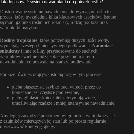
Jak dopasować system nawadniania do potrzeb roślin?
Dostosowanie systemu nawadniania do wymagań roślin to
proces, który uwzględnia kilka kluczowych aspektów. Istotne
są m.in. gatunek roślin, ich rozmiary, rodzaj podłoża oraz
warunki klimatyczne.
Rośliny tropikalne
, które potrzebują dużych ilości wody,
wymagają częstego i intensywnego podlewania.
Natomiast
sukulenty
i inne rośliny przystosowane do suchych
warunków świetnie radzą sobie przy minimalnym
nawodnieniu, co pozwala na rzadsze podlewanie.
Podłoże również odgrywa istotną rolę w tym procesie:
gleba piaszczysta szybko traci wilgoć, przez co
konieczne jest częstsze podlewanie,
gleby gliniaste skuteczniej zatrzymują wodę,
umożliwiając rzadsze i mniej intensywne nawadnianie.
Aby lepiej zarządzać poziomem wilgotności, warto korzystać
z czujników mierzących jej stan lub po prostu regularnie
obserwować kondycję gleby.