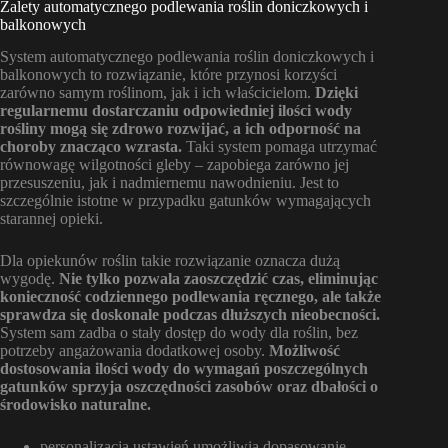
Zalety automatycznego podlewania roślin doniczkowych i
balkonowych
System automatycznego podlewania roślin doniczkowych i
balkonowych to rozwiązanie, które przynosi korzyści
zarówno samym roślinom, jak i ich właścicielom.
Dzięki
regularnemu dostarczaniu odpowiedniej ilości wody
rośliny mogą się zdrowo rozwijać, a ich odporność na
choroby znacząco wzrasta.
Taki system pomaga utrzymać
równowagę wilgotności gleby – zapobiega zarówno jej
przesuszeniu, jak i nadmiernemu nawodnieniu. Jest to
szczególnie istotne w przypadku gatunków wymagających
starannej opieki.
Dla opiekunów roślin takie rozwiązanie oznacza dużą
wygodę.
Nie tylko pozwala zaoszczędzić czas, eliminując
konieczność codziennego podlewania ręcznego, ale także
sprawdza się doskonale podczas dłuższych nieobecności.
System sam zadba o stały dostęp do wody dla roślin, bez
potrzeby angażowania dodatkowej osoby.
Możliwość
dostosowania ilości wody do wymagań poszczególnych
gatunków sprzyja oszczędności zasobów oraz dbałości o
środowisko naturalne.
personalizacja ustawień umożliwia dopasowanie