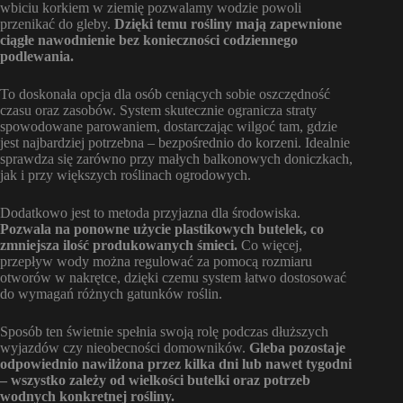
wbiciu korkiem w ziemię pozwalamy wodzie powoli
przenikać do gleby.
Dzięki temu rośliny mają zapewnione
ciągłe nawodnienie bez konieczności codziennego
podlewania.
To doskonała opcja dla osób ceniących sobie oszczędność
czasu oraz zasobów. System skutecznie ogranicza straty
spowodowane parowaniem, dostarczając wilgoć tam, gdzie
jest najbardziej potrzebna – bezpośrednio do korzeni. Idealnie
sprawdza się zarówno przy małych balkonowych doniczkach,
jak i przy większych roślinach ogrodowych.
Dodatkowo jest to metoda przyjazna dla środowiska.
Pozwala na ponowne użycie plastikowych butelek, co
zmniejsza ilość produkowanych śmieci.
Co więcej,
przepływ wody można regulować za pomocą rozmiaru
otworów w nakrętce, dzięki czemu system łatwo dostosować
do wymagań różnych gatunków roślin.
Sposób ten świetnie spełnia swoją rolę podczas dłuższych
wyjazdów czy nieobecności domowników.
Gleba pozostaje
odpowiednio nawilżona przez kilka dni lub nawet tygodni
– wszystko zależy od wielkości butelki oraz potrzeb
wodnych konkretnej rośliny.