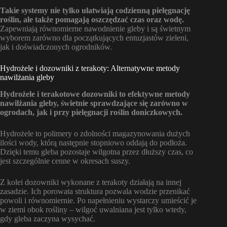
Takie systemy nie tylko ułatwiają codzienną pielęgnację
roślin, ale także pomagają oszczędzać czas oraz wodę.
Zapewniają równomierne nawodnienie gleby i są świetnym
wyborem zarówno dla początkujących entuzjastów zieleni,
jak i doświadczonych ogrodników.
Hydrożele i dozowniki z terakoty: Alternatywne metody
nawilżania gleby
Hydrożele i terakotowe dozowniki to efektywne metody
nawilżania gleby, świetnie sprawdzające się zarówno w
ogrodach, jak i przy pielęgnacji roślin doniczkowych.
Hydrożele to polimery o zdolności magazynowania dużych
ilości wody, którą następnie stopniowo oddają do podłoża.
Dzięki temu gleba pozostaje wilgotna przez dłuższy czas, co
jest szczególnie cenne w okresach suszy.
Z kolei dozowniki wykonane z terakoty działają na innej
zasadzie. Ich porowata struktura pozwala wodzie przenikać
powoli i równomiernie. Po napełnieniu wystarczy umieścić je
w ziemi obok rośliny – wilgoć uwalniana jest tylko wtedy,
gdy gleba zaczyna wysychać.