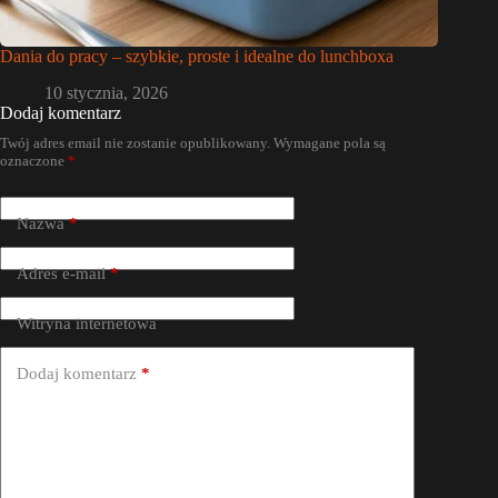
Dania do pracy – szybkie, proste i idealne do lunchboxa
10 stycznia, 2026
Dodaj komentarz
Twój adres email nie zostanie opublikowany.
Wymagane pola są
oznaczone
*
Nazwa
*
Adres e-mail
*
Witryna internetowa
Dodaj komentarz
*