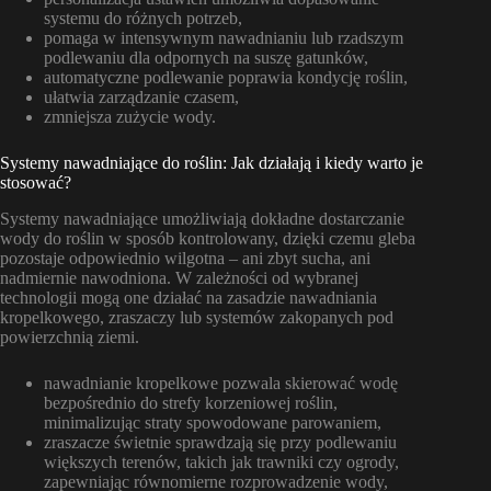
systemu do różnych potrzeb,
pomaga w intensywnym nawadnianiu lub rzadszym
podlewaniu dla odpornych na suszę gatunków,
automatyczne podlewanie poprawia kondycję roślin,
ułatwia zarządzanie czasem,
zmniejsza zużycie wody.
Systemy nawadniające do roślin: Jak działają i kiedy warto je
stosować?
Systemy nawadniające umożliwiają dokładne dostarczanie
wody do roślin w sposób kontrolowany, dzięki czemu gleba
pozostaje odpowiednio wilgotna – ani zbyt sucha, ani
nadmiernie nawodniona. W zależności od wybranej
technologii mogą one działać na zasadzie nawadniania
kropelkowego, zraszaczy lub systemów zakopanych pod
powierzchnią ziemi.
nawadnianie kropelkowe pozwala skierować wodę
bezpośrednio do strefy korzeniowej roślin,
minimalizując straty spowodowane parowaniem,
zraszacze świetnie sprawdzają się przy podlewaniu
większych terenów, takich jak trawniki czy ogrody,
zapewniając równomierne rozprowadzenie wody,