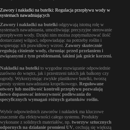
Zawory i nakładki na butelki: Regulacja przepływu wody w
systemach nawadniających
Zawory i nakładki na butelki
odgrywają istotną rolę w
systemach nawadniania, umożliwiając precyzyjne sterowanie
przepływem wody. Dzięki nim można zoptymalizować ilość
dostarczanej wilgoci, odpowiadając na potrzeby roślin i
wspierając ich prawidłowy wzrost.
Zawory skutecznie
regulują ciśnienie wody, chroniąc przed przelaniem i
związanymi z tym problemami, takimi jak gnicie korzeni.
Nakładki na butelki
to wygodne rozwiązanie odpowiednie
zarówno do wnętrz, jak i przestrzeni takich jak balkony czy
ogrody. Wykorzystując zwykłe plastikowe butelki, tworzą
prosty system nawadniania kropelkowego.
Regulowane
otwory lub możliwość kontroli przepływu pozwalają
łatwo dopasować intensywność podlewania do
specyficznych wymagań różnych gatunków roślin.
Wybór odpowiednich zaworów i nakładek ma kluczowe
znaczenie dla efektywności całego systemu. Produkty
wykonane z solidnych materiałów, np.
tworzyw sztucznych
odpornych na działanie promieni UV
, cechują się większą