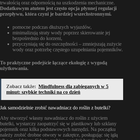
trwałością oraz odpornością na uszkodzenia mechaniczne.
Dodatkowym atutem jest często opcja płynnej regulacji
przepływu, która czyni je bardziej wszechstronnymi.
pomocne podczas dłuższych wyjazdów,
minimalizują straty wody poprzez skierowanie jej
bezpośrednio do korzeni,
przyczyniają się do oszczędności – zmniejszają zużycie
wody oraz potrzebę częstego uzupełniania pojemników.
To praktyczne podejście łączące ekologię z wygodą
użytkowania.
Zobacz także:
Mindfulness dla zabieganych w 5
minut: szybkie techniki na co dzień
Jak samodzielnie zrobić nawadniacz do roślin z butelki?
Aby stworzyć własny nawadniacz do roślin z użyciem
butelki, wystarczy zaopatrzyć się w plastikowy lub szklany
pojemnik oraz kilka podstawowych narzędzi. Na początku
należy zrobić drobne otwory w zakrętce, posługując się igłą