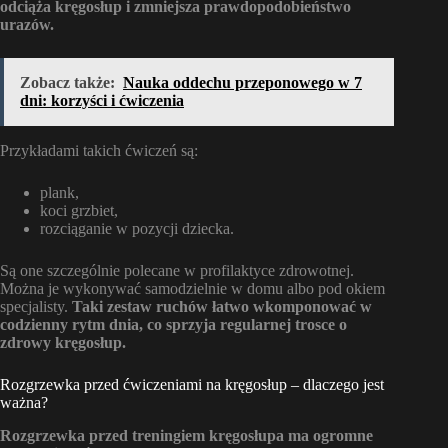
odciąża kręgosłup i zmniejsza prawdopodobieństwo
urazów.
Zobacz także:
Nauka oddechu przeponowego w 7
dni: korzyści i ćwiczenia
Przykładami takich ćwiczeń są:
plank,
koci grzbiet,
rozciąganie w pozycji dziecka.
Są one szczególnie polecane w profilaktyce zdrowotnej.
Można je wykonywać samodzielnie w domu albo pod okiem
specjalisty.
Taki zestaw ruchów łatwo wkomponować w
codzienny rytm dnia, co sprzyja regularnej trosce o
zdrowy kręgosłup.
Rozgrzewka przed ćwiczeniami na kręgosłup – dlaczego jest
ważna?
Rozgrzewka przed treningiem kręgosłupa ma ogromne