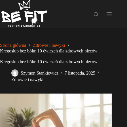
Przejdź
do
treści
Strona główna
Zdrowie i nawyki
Kręgosłup bez bólu: 10 ćwiczeń dla zdrowych pleców
Kręgosłup bez bólu: 10 ćwiczeń dla zdrowych pleców
Szymon Stankiewicz
7 listopada, 2025
Zdrowie i nawyki