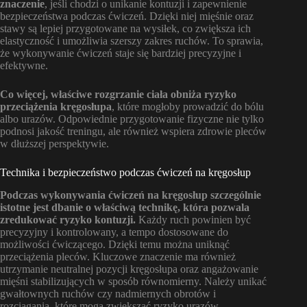
znaczenie
, jeśli chodzi o unikanie kontuzji i zapewnienie
bezpieczeństwa podczas ćwiczeń. Dzięki niej mięśnie oraz
stawy są lepiej przygotowane na wysiłek, co zwiększa ich
elastyczność i umożliwia szerszy zakres ruchów. To sprawia,
że wykonywanie ćwiczeń staje się bardziej precyzyjne i
efektywne.
Co więcej, właściwe rozgrzanie ciała obniża ryzyko
przeciążenia kręgosłupa
, które mogłoby prowadzić do bólu
albo urazów. Odpowiednie przygotowanie fizyczne nie tylko
podnosi jakość treningu, ale również wspiera zdrowie pleców
w dłuższej perspektywie.
Technika i bezpieczeństwo podczas ćwiczeń na kręgosłup
Podczas wykonywania ćwiczeń na kręgosłup szczególnie
istotne jest dbanie o właściwą technikę, która pozwala
zredukować ryzyko kontuzji.
Każdy ruch powinien być
precyzyjny i kontrolowany, a tempo dostosowane do
możliwości ćwiczącego. Dzięki temu można uniknąć
przeciążenia pleców. Kluczowe znaczenie ma również
utrzymanie neutralnej pozycji kręgosłupa oraz angażowanie
mięśni stabilizujących w sposób równomierny. Należy unikać
gwałtownych ruchów czy nadmiernych obrotów i
rozciągania, które mogą zwiększać ryzyko urazów.