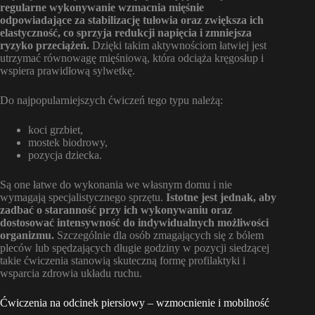
regularne wykonywanie wzmacnia mięśnie
odpowiadające za stabilizację tułowia oraz zwiększa ich
elastyczność, co sprzyja redukcji napięcia i zmniejsza
ryzyko przeciążeń.
Dzięki takim aktywnościom łatwiej jest
utrzymać równowagę mięśniową, która odciąża kręgosłup i
wspiera prawidłową sylwetkę.
Do najpopularniejszych ćwiczeń tego typu należą:
koci grzbiet,
mostek biodrowy,
pozycja dziecka.
Są one łatwe do wykonania we własnym domu i nie
wymagają specjalistycznego sprzętu.
Istotne jest jednak, aby
zadbać o staranność przy ich wykonywaniu oraz
dostosować intensywność do indywidualnych możliwości
organizmu.
Szczególnie dla osób zmagających się z bólem
pleców lub spędzających długie godziny w pozycji siedzącej
takie ćwiczenia stanowią skuteczną formę profilaktyki i
wsparcia zdrowia układu ruchu.
Ćwiczenia na odcinek piersiowy – wzmocnienie i mobilność