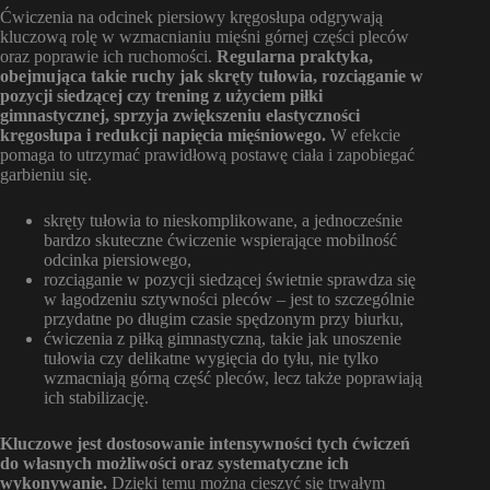
Ćwiczenia na odcinek piersiowy kręgosłupa odgrywają
kluczową rolę w wzmacnianiu mięśni górnej części pleców
oraz poprawie ich ruchomości.
Regularna praktyka,
obejmująca takie ruchy jak skręty tułowia, rozciąganie w
pozycji siedzącej czy trening z użyciem piłki
gimnastycznej, sprzyja zwiększeniu elastyczności
kręgosłupa i redukcji napięcia mięśniowego.
W efekcie
pomaga to utrzymać prawidłową postawę ciała i zapobiegać
garbieniu się.
skręty tułowia to nieskomplikowane, a jednocześnie
bardzo skuteczne ćwiczenie wspierające mobilność
odcinka piersiowego,
rozciąganie w pozycji siedzącej świetnie sprawdza się
w łagodzeniu sztywności pleców – jest to szczególnie
przydatne po długim czasie spędzonym przy biurku,
ćwiczenia z piłką gimnastyczną, takie jak unoszenie
tułowia czy delikatne wygięcia do tyłu, nie tylko
wzmacniają górną część pleców, lecz także poprawiają
ich stabilizację.
Kluczowe jest dostosowanie intensywności tych ćwiczeń
do własnych możliwości oraz systematyczne ich
wykonywanie.
Dzięki temu można cieszyć się trwałym