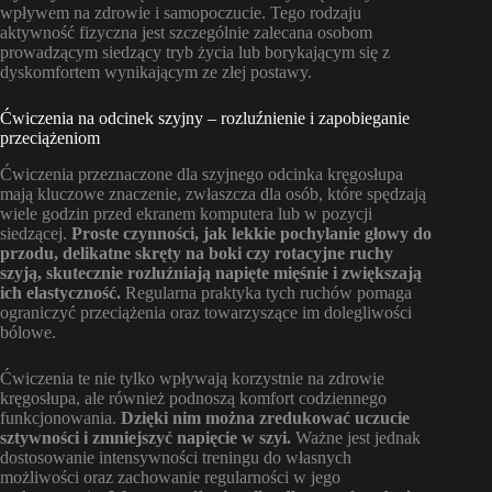
wpływem na zdrowie i samopoczucie. Tego rodzaju
aktywność fizyczna jest szczególnie zalecana osobom
prowadzącym siedzący tryb życia lub borykającym się z
dyskomfortem wynikającym ze złej postawy.
Ćwiczenia na odcinek szyjny – rozluźnienie i zapobieganie
przeciążeniom
Ćwiczenia przeznaczone dla szyjnego odcinka kręgosłupa
mają kluczowe znaczenie, zwłaszcza dla osób, które spędzają
wiele godzin przed ekranem komputera lub w pozycji
siedzącej.
Proste czynności, jak lekkie pochylanie głowy do
przodu, delikatne skręty na boki czy rotacyjne ruchy
szyją, skutecznie rozluźniają napięte mięśnie i zwiększają
ich elastyczność.
Regularna praktyka tych ruchów pomaga
ograniczyć przeciążenia oraz towarzyszące im dolegliwości
bólowe.
Ćwiczenia te nie tylko wpływają korzystnie na zdrowie
kręgosłupa, ale również podnoszą komfort codziennego
funkcjonowania.
Dzięki nim można zredukować uczucie
sztywności i zmniejszyć napięcie w szyi.
Ważne jest jednak
dostosowanie intensywności treningu do własnych
możliwości oraz zachowanie regularności w jego