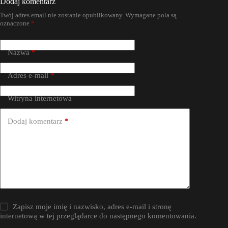
Dodaj komentarz
Twój adres email nie zostanie opublikowany.
Wymagane pola są
oznaczone
*
Nazwa
*
Adres e-mail
*
Witryna internetowa
Dodaj komentarz
*
Zapisz moje imię i nazwisko, adres e-mail i stronę
internetową w tej przeglądarce do następnego komentowania.