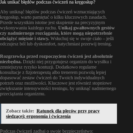
Jak unikać błędów podczas ćwiczeń na kręgosłup?
Aby uniknąć błędów podczas ćwiczeń wzmacniających
kręgosłup, warto pamiętać o kilku kluczowych zasadach.
Przede wszystkim istotne jest skupienie na precyzyjnym
wykonywaniu każdego ruchu.
Unikaj gwałtownych gestów
czy nadmiernego rozciągania, które mogą niepotrzebnie
obciążyć mięśnie i stawy.
Wsłuchuj się w swoje ciało – jeśli
odczujesz ból lub dyskomfort, natychmiast przerwij trening.
Rozgrzewka przed rozpoczęciem ćwiczeń jest absolutnie
niezbędna.
Dzięki niej przygotujesz organizm do wysiłku i
zmniejszysz ryzyko kontuzji. Dodatkowo regularne
konsultacje z fizjoterapeutą albo trenerem pozwolą lepiej
dopasować zestaw ćwiczeń do Twoich indywidualnych
potrzeb oraz możliwości. Kluczowe jest również stopniowe
zwiększanie intensywności treningu, by uniknąć nadmiernego
przeciążania organizmu.
Zobacz także:
Ratunek dla pleców przy pracy
siedzącej: ergonomia i ćwiczenia
Podczas ćwiczeń zadbaj o swoje bezpieczeństwo: