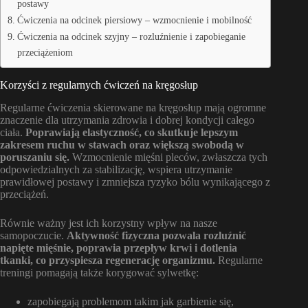
postawy
Ćwiczenia na odcinek piersiowy – wzmocnienie i mobilność
Ćwiczenia na odcinek szyjny – rozluźnienie i zapobieganie
przeciążeniom
Korzyści z regularnych ćwiczeń na kręgosłup
Regularne ćwiczenia skierowane na kręgosłup mają ogromne
znaczenie dla utrzymania zdrowia i dobrej kondycji całego
ciała.
Poprawiają elastyczność, co skutkuje lepszym
zakresem ruchu w stawach oraz większą swobodą w
poruszaniu się.
Wzmocnienie mięśni pleców, zwłaszcza tych
odpowiedzialnych za stabilizację, wspiera utrzymanie
prawidłowej postawy i zmniejsza ryzyko bólu wynikającego z
przeciążeń.
Równie ważny jest ich korzystny wpływ na nasze
samopoczucie.
Aktywność fizyczna pozwala rozluźnić
napięte mięśnie, poprawia przepływ krwi i dotlenia
tkanki, co przyspiesza regenerację organizmu.
Regularne
treningi pomagają także korygować sylwetkę:
zapobiegają problemom takim jak garbienie się,