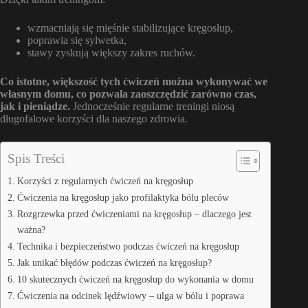
wzmacniają się mięśnie stabilizujące kręgosłup,
poprawia się sylwetka,
stawy zyskują większy zakres ruchów.
Co istotne, większość tych ćwiczeń można wykonywać we
własnym domu, co pozwala zaoszczędzić zarówno czas,
jak i pieniądze.
Jednocześnie regularne treningi niosą
długofalowe korzyści dla naszego zdrowia.
Spis Treści
Korzyści z regularnych ćwiczeń na kręgosłup
Ćwiczenia na kręgosłup jako profilaktyka bólu pleców
Rozgrzewka przed ćwiczeniami na kręgosłup – dlaczego jest
ważna?
Technika i bezpieczeństwo podczas ćwiczeń na kręgosłup
Jak unikać błędów podczas ćwiczeń na kręgosłup?
10 skutecznych ćwiczeń na kręgosłup do wykonania w domu
Ćwiczenia na odcinek lędźwiowy – ulga w bólu i poprawa