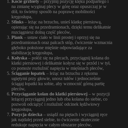
Kocie grzbiety
– przyjmij pozycję klęku podpartego i
na zmianę wyginaj plecy w górę oraz opuszczaj je w
dół, to świetny sposób na poprawę mobilności
kręgosłupa,
Sfinks
– leżąc na brzuchu, unieś klatkę piersiową,
opierając się na przedramionach, dzięki temu delikatnie
rozciągniesz dolną część pleców,
Plank
– ustaw ciało w linii prostej i oprzyj się na
przedramionach oraz palcach stóp, ćwiczenie wzmacnia
głęboko położone mięśnie odpowiadające za
stabilizację kręgosłupa,
Kołyska
– połóż się na plecach, przyciągnij kolana do
klatki piersiowej i delikatnie kołysz się w przód i w tył,
co pomoże rozluźnić napięcia w mięśniach pleców,
Ściąganie łopatek
– leżąc na brzuchu z rękoma
ugiętymi przy głowie, unosz tułów i jednocześnie
ściągaj łopatki ku sobie, aby wzmocnić górną partię
pleców,
Przyciąganie kolan do klatki piersiowej
– w pozycji
leżącej przyciągnij jedno lub oba kolana do siebie, co
pozwoli odciążyć i rozluźnić odcinek lędźwiowy
kręgosłupa,
Pozycja dziecka
– usiądź na piętach i wyciągnij ręce
jak najdalej przed siebie, to ćwiczenie skutecznie
redukuje napięcia w całym obszarze pleców,