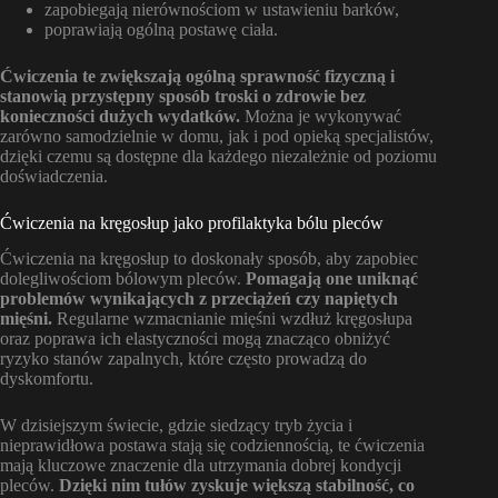
zapobiegają nierównościom w ustawieniu barków,
poprawiają ogólną postawę ciała.
Ćwiczenia te zwiększają ogólną sprawność fizyczną i
stanowią przystępny sposób troski o zdrowie bez
konieczności dużych wydatków.
Można je wykonywać
zarówno samodzielnie w domu, jak i pod opieką specjalistów,
dzięki czemu są dostępne dla każdego niezależnie od poziomu
doświadczenia.
Ćwiczenia na kręgosłup jako profilaktyka bólu pleców
Ćwiczenia na kręgosłup to doskonały sposób, aby zapobiec
dolegliwościom bólowym pleców.
Pomagają one uniknąć
problemów wynikających z przeciążeń czy napiętych
mięśni.
Regularne wzmacnianie mięśni wzdłuż kręgosłupa
oraz poprawa ich elastyczności mogą znacząco obniżyć
ryzyko stanów zapalnych, które często prowadzą do
dyskomfortu.
W dzisiejszym świecie, gdzie siedzący tryb życia i
nieprawidłowa postawa stają się codziennością, te ćwiczenia
mają kluczowe znaczenie dla utrzymania dobrej kondycji
pleców.
Dzięki nim tułów zyskuje większą stabilność, co