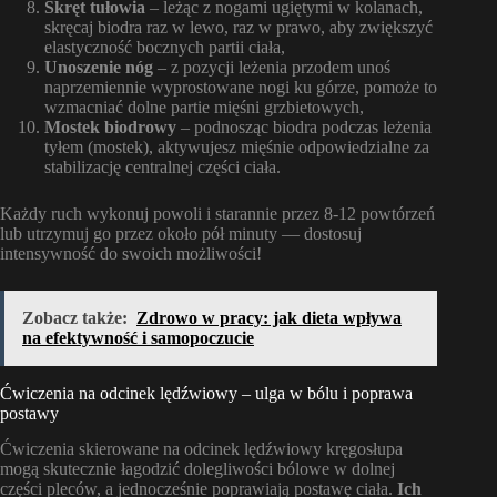
Skręt tułowia
– leżąc z nogami ugiętymi w kolanach,
skręcaj biodra raz w lewo, raz w prawo, aby zwiększyć
elastyczność bocznych partii ciała,
Unoszenie nóg
– z pozycji leżenia przodem unoś
naprzemiennie wyprostowane nogi ku górze, pomoże to
wzmacniać dolne partie mięśni grzbietowych,
Mostek biodrowy
– podnosząc biodra podczas leżenia
tyłem (mostek), aktywujesz mięśnie odpowiedzialne za
stabilizację centralnej części ciała.
Każdy ruch wykonuj powoli i starannie przez 8-12 powtórzeń
lub utrzymuj go przez około pół minuty — dostosuj
intensywność do swoich możliwości!
Zobacz także:
Zdrowo w pracy: jak dieta wpływa
na efektywność i samopoczucie
Ćwiczenia na odcinek lędźwiowy – ulga w bólu i poprawa
postawy
Ćwiczenia skierowane na odcinek lędźwiowy kręgosłupa
mogą skutecznie łagodzić dolegliwości bólowe w dolnej
części pleców, a jednocześnie poprawiają postawę ciała.
Ich