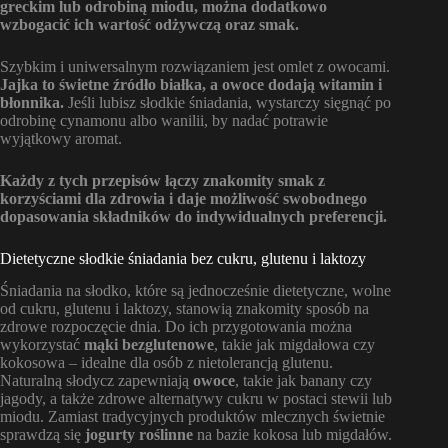
greckim lub odrobiną miodu, można dodatkowo
wzbogacić ich wartość odżywczą oraz smak.
Szybkim i uniwersalnym rozwiązaniem jest omlet z owocami.
Jajka to świetne źródło białka, a owoce dodają witamin i
błonnika.
Jeśli lubisz słodkie śniadania, wystarczy sięgnąć po
odrobinę cynamonu albo wanilii, by nadać potrawie
wyjątkowy aromat.
Każdy z tych przepisów łączy znakomity smak z
korzyściami dla zdrowia i daje możliwość swobodnego
dopasowania składników do indywidualnych preferencji.
Dietetyczne słodkie śniadania bez cukru, glutenu i laktozy
Śniadania na słodko, które są jednocześnie dietetyczne, wolne
od cukru, glutenu i laktozy, stanowią znakomity sposób na
zdrowe rozpoczęcie dnia. Do ich przygotowania można
wykorzystać
mąki bezglutenowe
, takie jak migdałowa czy
kokosowa – idealne dla osób z nietolerancją glutenu.
Naturalną słodycz zapewniają
owoce
, takie jak banany czy
jagody, a także zdrowe alternatywy cukru w postaci stewii lub
miodu. Zamiast tradycyjnych produktów mlecznych świetnie
sprawdzą się
jogurty roślinne
na bazie kokosa lub migdałów.