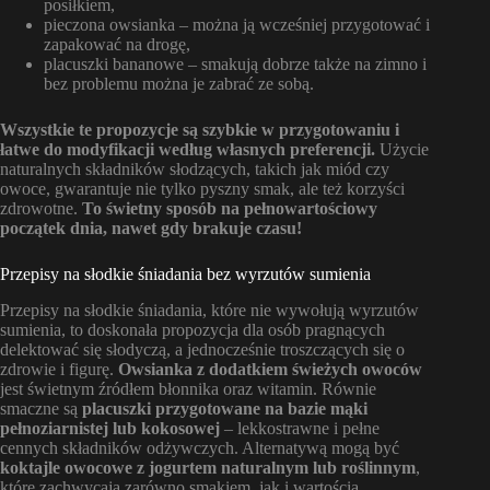
posiłkiem,
pieczona owsianka – można ją wcześniej przygotować i
zapakować na drogę,
placuszki bananowe – smakują dobrze także na zimno i
bez problemu można je zabrać ze sobą.
Wszystkie te propozycje są szybkie w przygotowaniu i
łatwe do modyfikacji według własnych preferencji.
Użycie
naturalnych składników słodzących, takich jak miód czy
owoce, gwarantuje nie tylko pyszny smak, ale też korzyści
zdrowotne.
To świetny sposób na pełnowartościowy
początek dnia, nawet gdy brakuje czasu!
Przepisy na słodkie śniadania bez wyrzutów sumienia
Przepisy na słodkie śniadania, które nie wywołują wyrzutów
sumienia, to doskonała propozycja dla osób pragnących
delektować się słodyczą, a jednocześnie troszczących się o
zdrowie i figurę.
Owsianka z dodatkiem świeżych owoców
jest świetnym źródłem błonnika oraz witamin. Równie
smaczne są
placuszki przygotowane na bazie mąki
pełnoziarnistej lub kokosowej
– lekkostrawne i pełne
cennych składników odżywczych. Alternatywą mogą być
koktajle owocowe z jogurtem naturalnym lub roślinnym
,
które zachwycają zarówno smakiem, jak i wartością