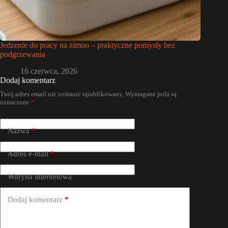
Jedzenie do pracy na zimno – praktyczne pomysły bez
podgrzewania
16 czerwca, 2026
Dodaj komentarz
Twój adres email nie zostanie opublikowany.
Wymagane pola są
oznaczone
*
Nazwa
*
Adres e-mail
*
Witryna internetowa
Dodaj komentarz
*