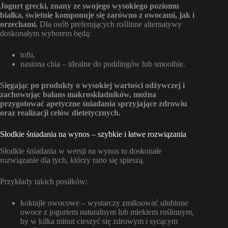
Jogurt grecki, znany ze swojego wysokiego poziomu
białka, świetnie komponuje się zarówno z owocami, jak i
orzechami.
Dla osób preferujących roślinne alternatywy
doskonałym wyborem będą:
tofu,
nasiona chia – idealne do puddingów lub smoothie.
Sięgając po produkty o wysokiej wartości odżywczej i
zachowując balans makroskładników, można
przygotować apetyczne śniadania sprzyjające zdrowiu
oraz realizacji celów dietetycznych.
Słodkie śniadania na wynos – szybkie i łatwe rozwiązania
Słodkie śniadania w wersji na wynos to doskonałe
rozwiązanie dla tych, którzy rano się spieszą.
Przykłady takich posiłków:
koktajle owocowe – wystarczy zmiksować ulubione
owoce z jogurtem naturalnym lub mlekiem roślinnym,
by w kilka minut cieszyć się zdrowym i sycącym