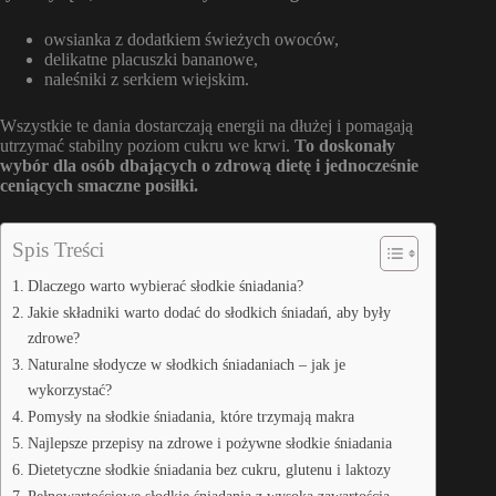
owsianka z dodatkiem świeżych owoców,
delikatne placuszki bananowe,
naleśniki z serkiem wiejskim.
Wszystkie te dania dostarczają energii na dłużej i pomagają
utrzymać stabilny poziom cukru we krwi.
To doskonały
wybór dla osób dbających o zdrową dietę i jednocześnie
ceniących smaczne posiłki.
Spis Treści
Dlaczego warto wybierać słodkie śniadania?
Jakie składniki warto dodać do słodkich śniadań, aby były
zdrowe?
Naturalne słodycze w słodkich śniadaniach – jak je
wykorzystać?
Pomysły na słodkie śniadania, które trzymają makra
Najlepsze przepisy na zdrowe i pożywne słodkie śniadania
Dietetyczne słodkie śniadania bez cukru, glutenu i laktozy
Pełnowartościowe słodkie śniadania z wysoką zawartością