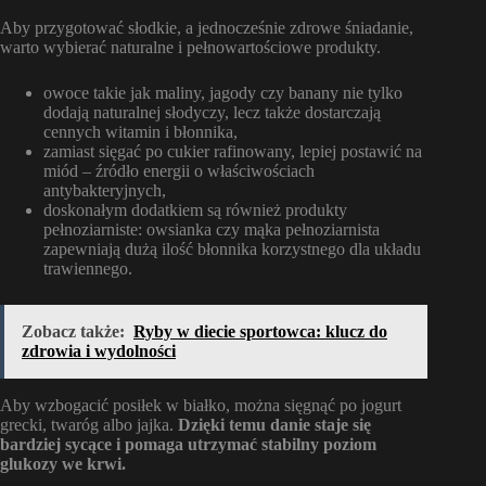
Aby przygotować słodkie, a jednocześnie zdrowe śniadanie,
warto wybierać naturalne i pełnowartościowe produkty.
owoce takie jak maliny, jagody czy banany nie tylko
dodają naturalnej słodyczy, lecz także dostarczają
cennych witamin i błonnika,
zamiast sięgać po cukier rafinowany, lepiej postawić na
miód – źródło energii o właściwościach
antybakteryjnych,
doskonałym dodatkiem są również produkty
pełnoziarniste: owsianka czy mąka pełnoziarnista
zapewniają dużą ilość błonnika korzystnego dla układu
trawiennego.
Zobacz także:
Ryby w diecie sportowca: klucz do
zdrowia i wydolności
Aby wzbogacić posiłek w białko, można sięgnąć po jogurt
grecki, twaróg albo jajka.
Dzięki temu danie staje się
bardziej sycące i pomaga utrzymać stabilny poziom
glukozy we krwi.