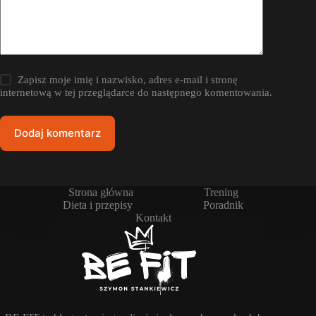
Zapisz moje imię i nazwisko, adres e-mail i stronę
internetową w tej przeglądarce do następnego komentowania.
Dodaj komentarz
Strona główna
Trening
Dieta i przepisy
Poradnik
Kontakt