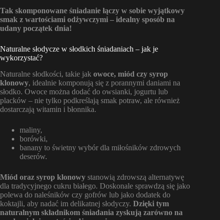
Tak skomponowane śniadanie łączy w sobie wyjątkowy
smak z wartościami odżywczymi – idealny sposób na
udany początek dnia!
Naturalne słodycze w słodkich śniadaniach – jak je
wykorzystać?
Naturalne słodkości, takie jak
owoce, miód czy syrop
klonowy
, idealnie komponują się z porannymi daniami na
słodko. Owoce można dodać do owsianki, jogurtu lub
placków – nie tylko podkreślają smak potraw, ale również
dostarczają witamin i błonnika.
maliny,
borówki,
banany to świetny wybór dla miłośników zdrowych
deserów.
Miód oraz syrop klonowy
stanowią zdrowszą alternatywę
dla tradycyjnego cukru białego. Doskonale sprawdzą się jako
polewa do naleśników czy gofrów lub jako dodatek do
koktajli, aby nadać im delikatnej słodyczy.
Dzięki tym
naturalnym składnikom śniadania zyskują zarówno na