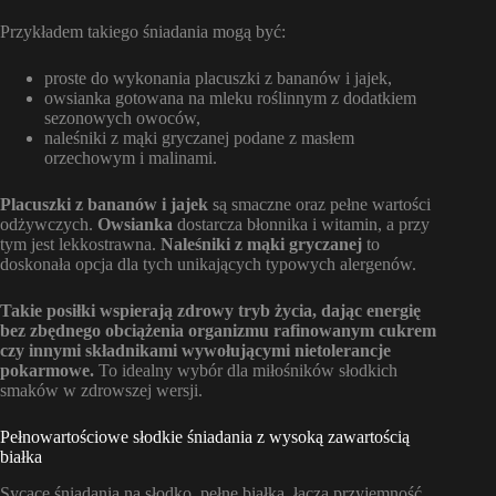
Przykładem takiego śniadania mogą być:
proste do wykonania placuszki z bananów i jajek,
owsianka gotowana na mleku roślinnym z dodatkiem
sezonowych owoców,
naleśniki z mąki gryczanej podane z masłem
orzechowym i malinami.
Placuszki z bananów i jajek
są smaczne oraz pełne wartości
odżywczych.
Owsianka
dostarcza błonnika i witamin, a przy
tym jest lekkostrawna.
Naleśniki z mąki gryczanej
to
doskonała opcja dla tych unikających typowych alergenów.
Takie posiłki wspierają zdrowy tryb życia, dając energię
bez zbędnego obciążenia organizmu rafinowanym cukrem
czy innymi składnikami wywołującymi nietolerancje
pokarmowe.
To idealny wybór dla miłośników słodkich
smaków w zdrowszej wersji.
Pełnowartościowe słodkie śniadania z wysoką zawartością
białka
Sycące śniadania na słodko, pełne białka, łączą przyjemność