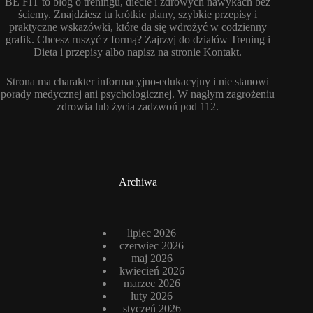
BE FIT to blog o treningu, diecie i zdrowych nawykach bez
ściemy. Znajdziesz tu krótkie plany, szybkie przepisy i
praktyczne wskazówki, które da się wdrożyć w codzienny
grafik. Chcesz ruszyć z formą? Zajrzyj do działów Trening i
Dieta i przepisy albo napisz na stronie Kontakt.
Strona ma charakter informacyjno-edukacyjny i nie stanowi
porady medycznej ani psychologicznej. W nagłym zagrożeniu
zdrowia lub życia zadzwoń pod 112.
Archiwa
lipiec 2026
czerwiec 2026
maj 2026
kwiecień 2026
marzec 2026
luty 2026
styczeń 2026