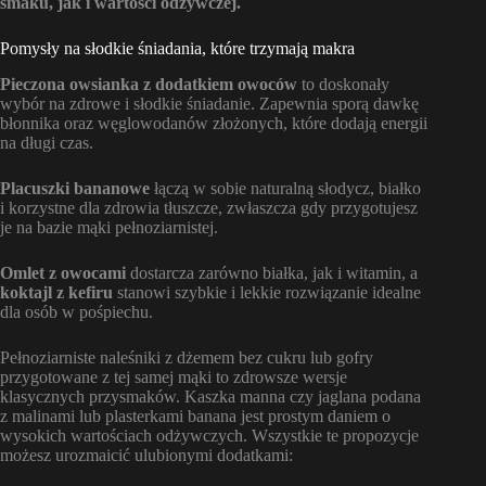
smaku, jak i wartości odżywczej.
Pomysły na słodkie śniadania, które trzymają makra
Pieczona owsianka z dodatkiem owoców
to doskonały
wybór na zdrowe i słodkie śniadanie. Zapewnia sporą dawkę
błonnika oraz węglowodanów złożonych, które dodają energii
na długi czas.
Placuszki bananowe
łączą w sobie naturalną słodycz, białko
i korzystne dla zdrowia tłuszcze, zwłaszcza gdy przygotujesz
je na bazie mąki pełnoziarnistej.
Omlet z owocami
dostarcza zarówno białka, jak i witamin, a
koktajl z kefiru
stanowi szybkie i lekkie rozwiązanie idealne
dla osób w pośpiechu.
Pełnoziarniste naleśniki z dżemem bez cukru lub gofry
przygotowane z tej samej mąki to zdrowsze wersje
klasycznych przysmaków. Kaszka manna czy jaglana podana
z malinami lub plasterkami banana jest prostym daniem o
wysokich wartościach odżywczych. Wszystkie te propozycje
możesz urozmaicić ulubionymi dodatkami: