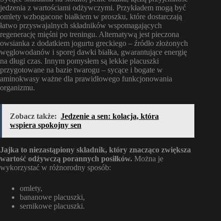
jedzenia z wartościami odżywczymi. Przykładem mogą być
omlety wzbogacone białkiem w proszku, które dostarczają
łatwo przyswajalnych składników wspomagających
regenerację mięśni po treningu. Alternatywą jest pieczona
owsianka z dodatkiem jogurtu greckiego – źródło złożonych
węglowodanów i sporej dawki białka, gwarantujące energię
na długi czas. Innym pomysłem są lekkie placuszki
przygotowane na bazie twarogu – sycące i bogate w
aminokwasy ważne dla prawidłowego funkcjonowania
organizmu.
Zobacz także:
Jedzenie a sen: kolacja, która
wspiera spokojny sen
Jajka to niezastąpiony składnik, który znacząco zwiększa
wartość odżywczą porannych posiłków.
Można je
wykorzystać w różnorodny sposób:
omlety,
bananowe placuszki,
sernikowe placuszki.