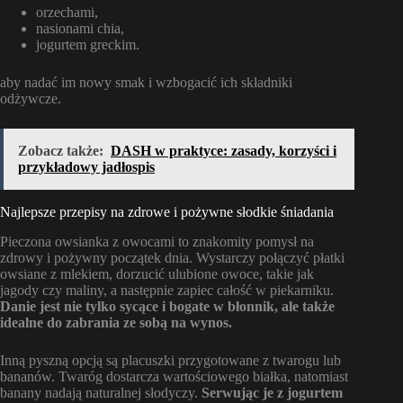
orzechami,
nasionami chia,
jogurtem greckim.
aby nadać im nowy smak i wzbogacić ich składniki
odżywcze.
Zobacz także:
DASH w praktyce: zasady, korzyści i
przykładowy jadłospis
Najlepsze przepisy na zdrowe i pożywne słodkie śniadania
Pieczona owsianka z owocami to znakomity pomysł na
zdrowy i pożywny początek dnia. Wystarczy połączyć płatki
owsiane z mlekiem, dorzucić ulubione owoce, takie jak
jagody czy maliny, a następnie zapiec całość w piekarniku.
Danie jest nie tylko sycące i bogate w błonnik, ale także
idealne do zabrania ze sobą na wynos.
Inną pyszną opcją są placuszki przygotowane z twarogu lub
bananów. Twaróg dostarcza wartościowego białka, natomiast
banany nadają naturalnej słodyczy.
Serwując je z jogurtem