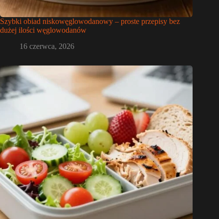
Szybki obiad niskowęglowodanowy – proste przepisy bez
dużej ilości węglowodanów
16 czerwca, 2026