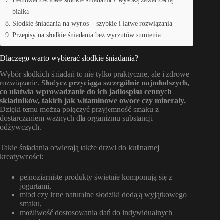
białka
Słodkie śniadania na wynos – szybkie i łatwe rozwiązania
Przepisy na słodkie śniadania bez wyrzutów sumienia
Dlaczego warto wybierać słodkie śniadania?
Wybór słodkich śniadań to nie tylko praktyczne, ale i zdrowe
rozwiązanie.
Słodycz przyciąga szczególnie najmłodszych,
co ułatwia wprowadzanie do ich jadłospisu cennych
składników, takich jak witaminowe owoce czy minerały.
Dzięki temu można połączyć przyjemność smaku z
dostarczaniem ważnych dla organizmu substancji
odżywczych.
Takie śniadania otwierają także drzwi do kulinarnej
kreatywności:
pełnoziarniste produkty świetnie komponują się z
jogurtami,
miód czy inne naturalne słodziki dodają wyjątkowego
smaku,
możliwość dostosowania dań do indywidualnych