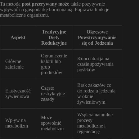
Ta metoda
post przerywany może
także pozytywnie
wpływać na gospodarkę hormonalną. Poprawia funkcje
metaboliczne organizmu.
Tradycyjne
Okresowe
Aspekt
Diety
Powstrzymywanie
Redukcyjne
się od Jedzenia
Ograniczenie
Koncentracja na
Główne
kalorii lub
czasie spożywania
założenie
grup
posiłków
produktów
Brak zakazów co
Często
Elastyczność
do rodzaju jedzenia
restrykcyjne
żywieniowa
w oknie
zasady
żywieniowym
Wspiera naturalne
Może
Wpływ na
procesy
spowolnić
metabolizm
metaboliczne i
metabolizm
regenerację