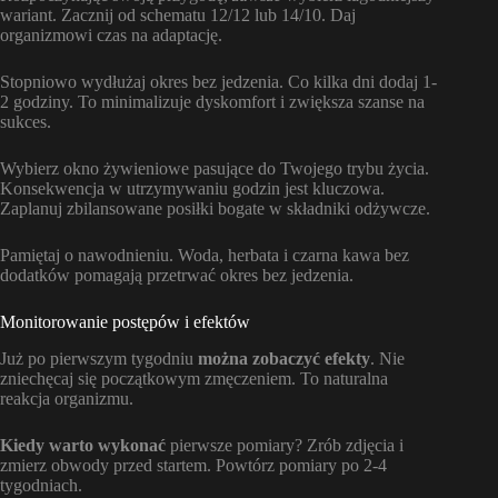
wariant. Zacznij od schematu 12/12 lub 14/10. Daj
organizmowi czas na adaptację.
Stopniowo wydłużaj okres bez jedzenia. Co kilka dni dodaj 1-
2 godziny. To minimalizuje dyskomfort i zwiększa szanse na
sukces.
Wybierz okno żywieniowe pasujące do Twojego trybu życia.
Konsekwencja w utrzymywaniu godzin jest kluczowa.
Zaplanuj zbilansowane posiłki bogate w składniki odżywcze.
Pamiętaj o nawodnieniu. Woda, herbata i czarna kawa bez
dodatków pomagają przetrwać okres bez jedzenia.
Monitorowanie postępów i efektów
Już po pierwszym tygodniu
można zobaczyć efekty
. Nie
zniechęcaj się początkowym zmęczeniem. To naturalna
reakcja organizmu.
Kiedy warto wykonać
pierwsze pomiary? Zrób zdjęcia i
zmierz obwody przed startem. Powtórz pomiary po 2-4
tygodniach.