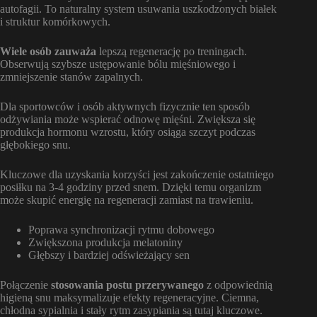
autofagii. To naturalny system usuwania uszkodzonych białek
i struktur komórkowych.
Wiele osób zauważa
lepszą regenerację po treningach.
Obserwują szybsze ustępowanie bólu mięśniowego i
zmniejszenie stanów zapalnych.
Dla sportowców i osób aktywnych fizycznie ten sposób
odżywiania może wspierać odnowę mięśni. Zwiększa się
produkcja hormonu wzrostu, który osiąga szczyt podczas
głębokiego snu.
Kluczowe dla uzyskania korzyści jest zakończenie ostatniego
posiłku na 3-4 godziny przed snem. Dzięki temu organizm
może skupić energię na regeneracji zamiast na trawieniu.
Poprawa synchronizacji rytmu dobowego
Zwiększona produkcja melatoniny
Głębszy i bardziej odświeżający sen
Połączenie
stosowania postu przerywanego
z odpowiednią
higieną snu maksymalizuje efekty regeneracyjne. Ciemna,
chłodna sypialnia i stały rytm zasypiania są tutaj kluczowe.