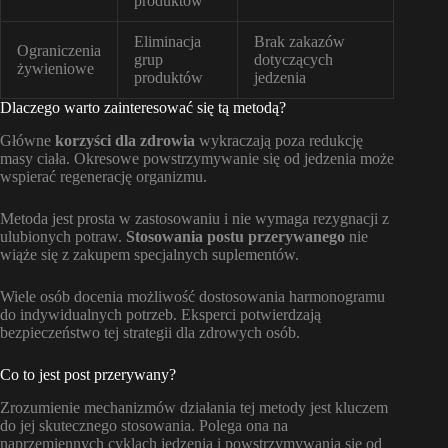
produktów
Eliminacja
Brak zakazów
Ograniczenia
grup
dotyczących
żywieniowe
produktów
jedzenia
Dlaczego warto zainteresować się tą metodą?
Główne
korzyści dla zdrowia
wykraczają poza redukcję
masy ciała. Okresowe powstrzymywanie się od jedzenia może
wspierać regenerację organizmu.
Metoda jest prosta w zastosowaniu i nie wymaga rezygnacji z
ulubionych potraw.
Stosowania postu przerywanego
nie
wiąże się z zakupem specjalnych suplementów.
Wiele osób docenia możliwość dostosowania harmonogramu
do indywidualnych potrzeb. Eksperci potwierdzają
bezpieczeństwo tej strategii dla zdrowych osób.
Co to jest post przerywany?
Zrozumienie mechanizmów działania tej metody jest kluczem
do jej skutecznego stosowania. Polega ona na
naprzemiennych cyklach jedzenia i powstrzymywania się od