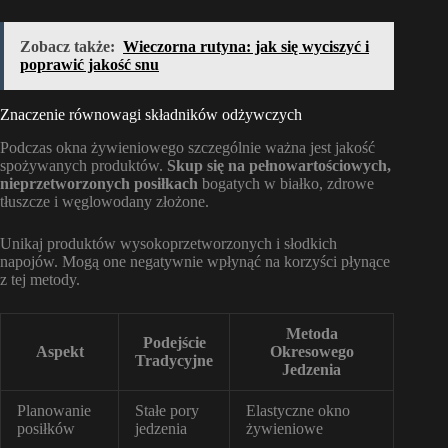
Zobacz także:
Wieczorna rutyna: jak się wyciszyć i
poprawić jakość snu
Znaczenie równowagi składników odżywczych
Podczas okna żywieniowego szczególnie ważna jest jakość
spożywanych produktów.
Skup się na pełnowartościowych,
nieprzetworzonych posiłkach
bogatych w białko, zdrowe
tłuszcze i węglowodany złożone.
Unikaj produktów wysokoprzetworzonych i słodkich
napojów. Mogą one negatywnie wpłynąć na korzyści płynące
z tej metody.
Metoda
Podejście
Aspekt
Okresowego
Tradycyjne
Jedzenia
Planowanie
Stałe pory
Elastyczne okno
posiłków
jedzenia
żywieniowe