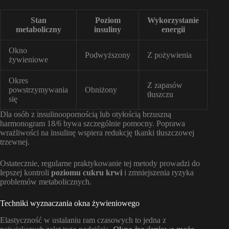
Stan
Poziom
Wykorzystanie
metaboliczny
insuliny
energii
Okno
Podwyższony
Z pożywienia
żywieniowe
Okres
Z zapasów
powstrzymywania
Obniżony
tłuszczu
się
Dla osób z insulinoopornością lub otyłością brzuszną
harmonogram 18/6 bywa szczególnie pomocny. Poprawa
wrażliwości na insulinę wspiera redukcję tkanki tłuszczowej
trzewnej.
Ostatecznie, regularne praktykowanie tej metody prowadzi do
lepszej kontroli
poziomu cukru krwi
i zmniejszenia ryzyka
problemów metabolicznych.
Techniki wyznaczania okna żywieniowego
Elastyczność w ustalaniu ram czasowych to jedna z