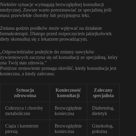
Niektóre sytuacje wymagają bezwzględnej konsultacji
medycznej.
Zawsze
warto porozmawiać ze specjalistą jeśli
masz przewlekłe choroby lub przyjmujesz leki.
Zmiana godzin posiłków może wpływać na działanie
farmakoterapii. Dlatego przed rozpoczęciem jakiejkolwiek
diety skonsultuj się z lekarzem prowadzącym.
„Odpowiedzialne podejście do zmiany nawyków
żywieniowych zaczyna się od konsultacji ze specjalistą, który
zna Twój stan zdrowia.”
Poniższe zestawienie pomaga określić, kiedy konsultacja jest
konieczna, a kiedy zalecana:
Sytuacja
Konieczność
Zalecany
zdrowotna
konsultacji
specjalista
Cukrzyca i choroby
Bezwzględnie
Diabetolog,
metaboliczne
konieczna
dietetyk
Ciąża i karmienie
Bezwzględnie
Ginekolog,
piersią
konieczna
położna