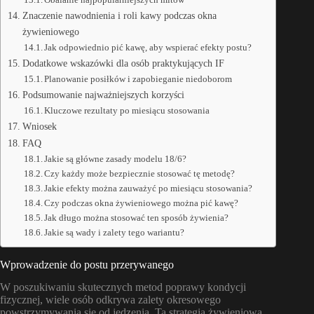
Znaczenie nawodnienia i roli kawy podczas okna
żywieniowego
Jak odpowiednio pić kawę, aby wspierać efekty postu?
Dodatkowe wskazówki dla osób praktykujących IF
Planowanie posiłków i zapobieganie niedoborom
Podsumowanie najważniejszych korzyści
Kluczowe rezultaty po miesiącu stosowania
Wniosek
FAQ
Jakie są główne zasady modelu 18/6?
Czy każdy może bezpiecznie stosować tę metodę?
Jakie efekty można zauważyć po miesiącu stosowania?
Czy podczas okna żywieniowego można pić kawę?
Jak długo można stosować ten sposób żywienia?
Jakie są wady i zalety tego wariantu?
Wprowadzenie do postu przerywanego
W poszukiwaniu skutecznych metod poprawy kondycji
fizycznej, wiele osób odkrywa zalety okresowego
powstrzymywania się od jedzenia. Ta strategia żywieniowa