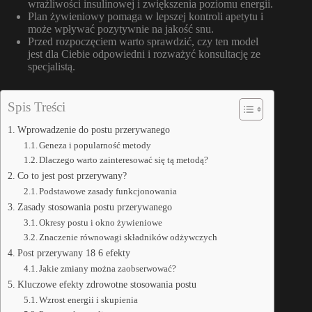
wrażliwości insulinowej i zwiększenia poziomu energii.
Plan żywieniowy pomaga w lepszej kontroli apetytu i
może wpływać pozytywnie na jakość snu.
Przed rozpoczęciem warto sprawdzić, czy ten model
jest dla Ciebie odpowiedni i rozważyć konsultację ze
specjalistą.
Spis Treści
Wprowadzenie do postu przerywanego
Geneza i popularność metody
Dlaczego warto zainteresować się tą metodą?
Co to jest post przerywany?
Podstawowe zasady funkcjonowania
Zasady stosowania postu przerywanego
Okresy postu i okno żywieniowe
Znaczenie równowagi składników odżywczych
Post przerywany 18 6 efekty
Jakie zmiany można zaobserwować?
Kluczowe efekty zdrowotne stosowania postu
Wzrost energii i skupienia