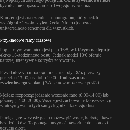
największych zalet tego podejścia.
Okno żywieniowe może
być idealnie dopasowane do Twojego trybu dnia.
Kluczem jest znalezienie harmonogramu, który będzie
współgrał z Twoim stylem życia. Nie ma jednego
uniwersalnego schematu dla wszystkich.
Przykładowe ramy czasowe
Popularnym wariantem jest plan 16/8,
w którym następuje
okres
16-godzinnego postu. Jednak model 18/6 oferuje
bardziej intensywne korzyści zdrowotne.
Przykładowy harmonogram dla metody 18/6: pierwszy
posiłek o 13:00, ostatni o 19:00.
Podczas okna
żywieniowego
zaplanuj 2-3 pełnowartościowe posiłki.
Możesz rozpocząć jedzenie wcześnie rano (8:00-14:00) lub
później (14:00-20:00). Ważne jest zachowanie konsekwencji
w utrzymywaniu tych samych godzin każdego dnia.
Pamiętaj, że w czasie postu możesz pić wodę, herbatę i kawę
bez dodatków. To pomaga utrzymać nawodnienie i łagodzi
uczucie głodu.