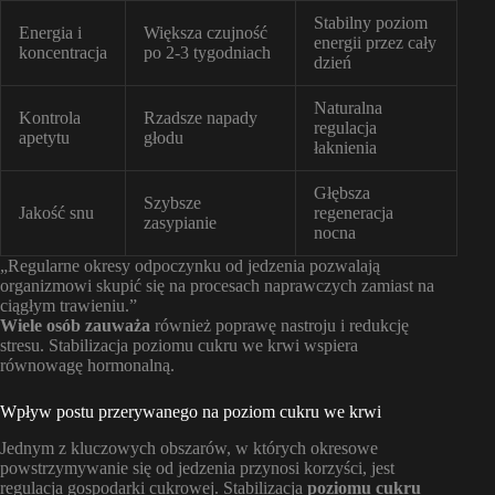
Stabilny poziom
Energia i
Większa czujność
energii przez cały
koncentracja
po 2-3 tygodniach
dzień
Naturalna
Kontrola
Rzadsze napady
regulacja
apetytu
głodu
łaknienia
Głębsza
Szybsze
Jakość snu
regeneracja
zasypianie
nocna
„Regularne okresy odpoczynku od jedzenia pozwalają
organizmowi skupić się na procesach naprawczych zamiast na
ciągłym trawieniu.”
Wiele osób zauważa
również poprawę nastroju i redukcję
stresu. Stabilizacja poziomu cukru we krwi wspiera
równowagę hormonalną.
Wpływ postu przerywanego na poziom cukru we krwi
Jednym z kluczowych obszarów, w których okresowe
powstrzymywanie się od jedzenia przynosi korzyści, jest
regulacja gospodarki cukrowej. Stabilizacja
poziomu cukru