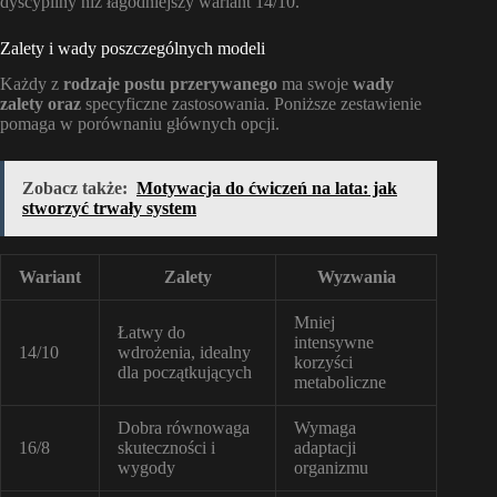
dyscypliny niż łagodniejszy wariant 14/10.
Zalety i wady poszczególnych modeli
Każdy z
rodzaje postu przerywanego
ma swoje
wady
zalety oraz
specyficzne zastosowania. Poniższe zestawienie
pomaga w porównaniu głównych opcji.
Zobacz także:
Motywacja do ćwiczeń na lata: jak
stworzyć trwały system
Wariant
Zalety
Wyzwania
Mniej
Łatwy do
intensywne
14/10
wdrożenia, idealny
korzyści
dla początkujących
metaboliczne
Dobra równowaga
Wymaga
16/8
skuteczności i
adaptacji
wygody
organizmu