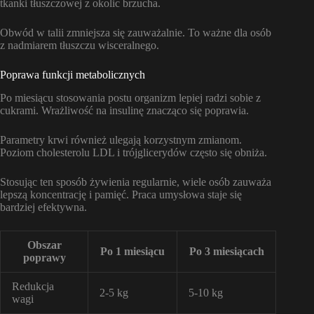
tkanki tłuszczowej z okolic brzucha.
Obwód w talii zmniejsza się zauważalnie. To ważne dla osób
z nadmiarem tłuszczu wisceralnego.
Poprawa funkcji metabolicznych
Po miesiącu stosowania postu organizm lepiej radzi sobie z
cukrami. Wrażliwość na insulinę znacząco się poprawia.
Parametry krwi również ulegają korzystnym zmianom.
Poziom cholesterolu LDL i trójglicerydów często się obniża.
Stosując ten sposób żywienia regularnie, wiele osób zauważa
lepszą koncentrację i pamięć. Praca umysłowa staje się
bardziej efektywna.
Obszar
Po 1 miesiącu
Po 3 miesiącach
poprawy
Redukcja
2-5 kg
5-10 kg
wagi