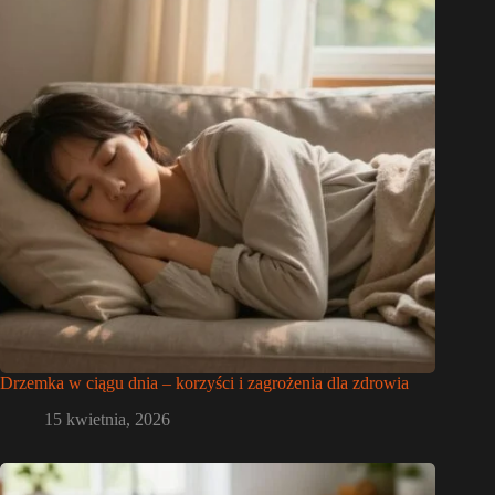
Drzemka w ciągu dnia – korzyści i zagrożenia dla zdrowia
15 kwietnia, 2026