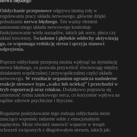
nerwu błędnego
Oddychanie przeponowe
odgrywa istotną rolę w
regulowaniu pracy układu nerwowego, głównie dzięki
pobudzaniu
nerwu błędnego
. Ten ważny element
autonomicznego układu nerwowego kontroluje
funkcjonowanie wielu narządów, takich jak serce, płuca czy
układ trawienny.
Świadome i głębokie oddechy aktywizują
go, co wspomaga redukcję stresu i sprzyja stanowi
odprężenia.
Poprzez oddychanie przeponą można wpłynąć na stymulację
nerwu błędnego, co pozwala przywrócić równowagę między
działaniem współczulnej i przywspółczulnej części układu
nerwowego.
W rezultacie organizm ogranicza nadmierne
reakcje stresowe typu „walcz lub uciekaj” i przechodzi w
tryb regeneracji oraz relaksu.
Dodatkowo poprawia się
zmienność rytmu zatokowego serca, co korzystnie wpływa na
ogólne zdrowie psychiczne i fizyczne.
Regularne praktykowanie tego rodzaju oddychania może
znacząco wspomóc radzenie sobie z emocjonalnym
napięciem. Może również stanowić wsparcie w terapii
schorzeń związanych z długotrwałym stresem, takich jak: