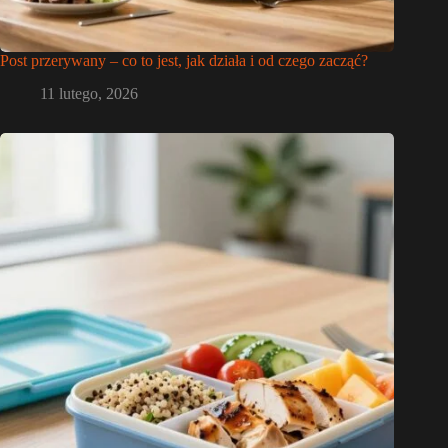
Post przerywany – co to jest, jak działa i od czego zacząć?
11 lutego, 2026