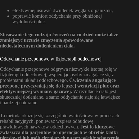
efektywniej usuwać dwutlenek węgla z organizmu,
poprawić komfort oddychania przy obniżonej
wydolności płuc.
Stosowanie tego rodzaju ćwiczeń na co dzień może także
zmniejszyć uczucie zmęczenia spowodowane
niedostatecznym dotlenieniem ciała.
Oddychanie przeponowe w fizjoterapii oddechowej
Oddychanie przeponowe odgrywa niezwykle istotną rolę w
fizjoterapii oddechowej, wspierając osoby zmagające się z
problemami układu oddechowego.
Ćwiczenia angażujące
przeponę przyczyniają się do lepszej wentylacji płuc oraz
efektywniejszej wymiany gazowej.
W rezultacie ciało jest
skuteczniej dotleniane, a samo oddychanie staje się łatwiejsze
i bardziej naturalne.
Ta metoda okazuje się szczególnie wartościowa w procesach
rehabilitacyjnych, ponieważ wspiera odbudowę
prawidłowych nawyków oddechowych.
Jest to kluczowe
zwłaszcza dla pacjentów po operacjach w obrębie klatki
piersiowej lub osób cierpiących na przewlekłe schorzenia