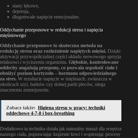
stany lękowe,
depresja,
długotrwałe napięcie emocjonalne.
Oddychanie przeponowe w redukcji stresu i napięcia
mięśniowego
Oddychanie przeponowe to skuteczna metoda na
redukcję stresu oraz rozluźnienie napiętych mięśni.
Dzięki
aktywacji przywspółczulnej części układu nerwowego sprzyja
relaksowi i wyciszeniu organizmu.
Głębokie, kontrolowane
oddechy angażują przeponę, co pozwala uspokoić ciało i
obniżyć poziom kortyzolu – hormonu odpowiedzialnego
za stres.
W rezultacie napięcie w mięśniach, zwłaszcza w
okolicach szyi, barków czy dolnej partii pleców, ulega
znacznemu zmniejszeniu.
Zobacz także:
Higiena stresu w pracy: techniki
oddechowe 4-7-8 i box-breathing
Dodatkowo ta technika działa jak naturalny masaż dla wnętrza
naszego ciała, poprawiając krążenie krwi i wspierając procesy