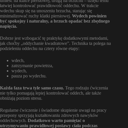
umieść na klatce piersiowej, drugą na brzuchu – dzięki temu
łatwiej kontrolować prawidłowość oddechu. W trakcie
wdechu skup się na unoszeniu brzucha, starając się
minimalizować ruchy klatki piersiowej.
Wydech powinien
być spokojny i naturalny, a brzuch opadać bez zbędnego
napięcia.
Dobrze jest wzbogacić tę praktykę dodatkowymi metodami,
jak choćby „oddychanie kwadratowe”. Technika ta polega na
podzieleniu oddechu na cztery równe etapy:
wdech,
zatrzymanie powietrza,
wydech,
pauza po wydechu.
Każda faza trwa tyle samo czasu.
Tego rodzaju ćwiczenia
nie tylko pomagają lepiej kontrolować oddech, ale także
obniżają poziom stresu.
Regularne ćwiczenie i świadome skupienie uwagi na pracy
przepony sprzyjają kształtowaniu zdrowych nawyków
oddechowych.
Dodatkowo warto pamiętać o
utrzymywaniu prawidłowej postawy ciała podczas