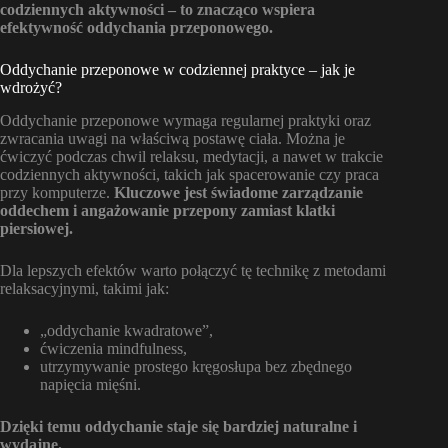
codziennych aktywności – to znacząco wspiera
efektywność oddychania przeponowego.
Oddychanie przeponowe w codziennej praktyce – jak je
wdrożyć?
Oddychanie przeponowe wymaga regularnej praktyki oraz
zwracania uwagi na właściwą postawę ciała. Można je
ćwiczyć podczas chwil relaksu, medytacji, a nawet w trakcie
codziennych aktywności, takich jak spacerowanie czy praca
przy komputerze.
Kluczowe jest świadome zarządzanie
oddechem i angażowanie przepony zamiast klatki
piersiowej.
Dla lepszych efektów warto połączyć tę technikę z metodami
relaksacyjnymi, takimi jak:
„oddychanie kwadratowe”,
ćwiczenia mindfulness,
utrzymywanie prostego kręgosłupa bez zbędnego
napięcia mięśni.
Dzięki temu oddychanie staje się bardziej naturalne i
wydajne.