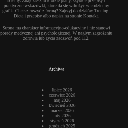
ściemy. Znajdziesz tu krótkie plany, szybkie przepisy i
praktyczne wskazówki, które da się wdrożyć w codzienny
grafik. Chcesz ruszyć z formą? Zajrzyj do działów Trening i
Dieta i przepisy albo napisz na stronie Kontakt.
Strona ma charakter informacyjno-edukacyjny i nie stanowi
porady medycznej ani psychologicznej. W nagłym zagrożeniu
zdrowia lub życia zadzwoń pod 112.
Archiwa
lipiec 2026
czerwiec 2026
maj 2026
kwiecień 2026
marzec 2026
luty 2026
styczeń 2026
grudzień 2025