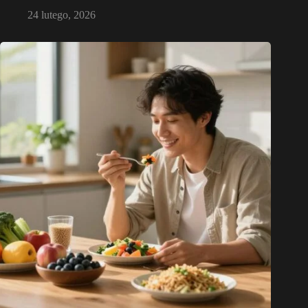
24 lutego, 2026