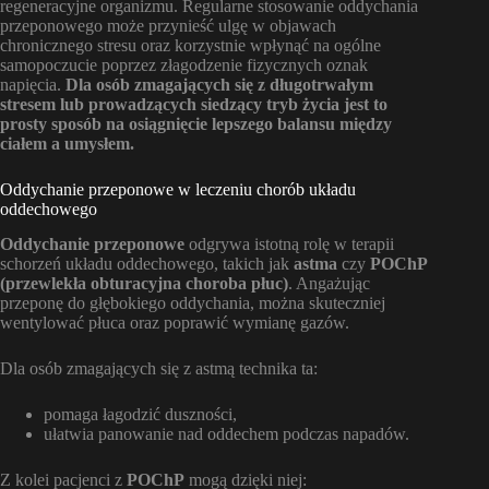
regeneracyjne organizmu. Regularne stosowanie oddychania
przeponowego może przynieść ulgę w objawach
chronicznego stresu oraz korzystnie wpłynąć na ogólne
samopoczucie poprzez złagodzenie fizycznych oznak
napięcia.
Dla osób zmagających się z długotrwałym
stresem lub prowadzących siedzący tryb życia jest to
prosty sposób na osiągnięcie lepszego balansu między
ciałem a umysłem.
Oddychanie przeponowe w leczeniu chorób układu
oddechowego
Oddychanie przeponowe
odgrywa istotną rolę w terapii
schorzeń układu oddechowego, takich jak
astma
czy
POChP
(przewlekła obturacyjna choroba płuc)
. Angażując
przeponę do głębokiego oddychania, można skuteczniej
wentylować płuca oraz poprawić wymianę gazów.
Dla osób zmagających się z astmą technika ta:
pomaga łagodzić duszności,
ułatwia panowanie nad oddechem podczas napadów.
Z kolei pacjenci z
POChP
mogą dzięki niej: