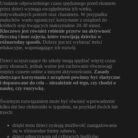
Ustalanie odpowiedniego czasu spędzanego przed ekranem
przez dzieci wymaga uwzględnienia ich wieku,
indywidualnych potrzeb oraz charakteru. W przypadku
maluchów warto ograniczyć korzystanie z urządzeń do
krótkich sesji trwających maksymalnie 20-30 minut.
Kluczowe jest również robienie przerw na aktywność
fizyczną i inne zajęcia, które rozwijają dziecko w
różnorodny sposób.
Dobrze jest też wybierać treści
edukacyjne, wspomagające ich rozwój.
Dzieci uczęszczające do szkoły mogą spędzać więcej czasu
przy ekranach, jednak ważne jest zachowanie równowagi
między czasem online a innymi aktywnościami.
Zasady
dotyczące korzystania z urządzeń powinny być elastyczne
i dopasowane do celu – niezależnie od tego, czy chodzi o
naukę, czy rozrywkę.
Świetnym rozwiązaniem może być również wprowadzenie
kilku dni bez elektroniki w tygodniu, na przykład dwóch lub
trzech:
dzięki temu dzieci zyskują możliwość zaangażowania
się w różnorodne formy zabawy,
dzieci odpoczywają od cyfrowych bodźców,