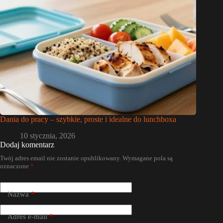
Dania do pracy – szybkie, proste i idealne do lunchboxa
10 stycznia, 2026
Dodaj komentarz
Twój adres email nie zostanie opublikowany.
Wymagane pola są
oznaczone
*
Nazwa
*
Adres e-mail
*