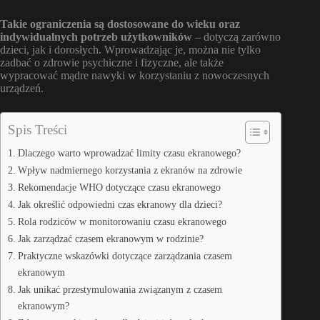
Takie ograniczenia są dostosowane do wieku oraz
indywidualnych potrzeb użytkowników
– dotyczą zarówno
dzieci, jak i dorosłych. Wprowadzając je, można nie tylko
zadbać o zdrowie psychiczne i fizyczne, ale także
wypracować mądre nawyki w korzystaniu z nowoczesnych
urządzeń.
Spis Treści
Dlaczego warto wprowadzać limity czasu ekranowego?
Wpływ nadmiernego korzystania z ekranów na zdrowie
Rekomendacje WHO dotyczące czasu ekranowego
Jak określić odpowiedni czas ekranowy dla dzieci?
Rola rodziców w monitorowaniu czasu ekranowego
Jak zarządzać czasem ekranowym w rodzinie?
Praktyczne wskazówki dotyczące zarządzania czasem
ekranowym
Jak unikać przestymulowania związanym z czasem
ekranowym?