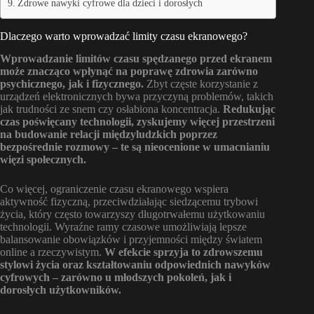
Zdrowe nawyki cyfrowe dla dzieci i dorosłych
Dlaczego warto wprowadzać limity czasu ekranowego?
Wprowadzanie limitów czasu spędzanego przed ekranem
może znacząco wpłynąć na poprawę zdrowia zarówno
psychicznego, jak i fizycznego.
Zbyt częste korzystanie z
urządzeń elektronicznych bywa przyczyną problemów, takich
jak trudności ze snem czy osłabiona koncentracja.
Redukując
czas poświęcany technologii, zyskujemy więcej przestrzeni
na budowanie relacji międzyludzkich poprzez
bezpośrednie rozmowy – te są nieocenione w umacnianiu
więzi społecznych.
Co więcej, ograniczenie czasu ekranowego wspiera
aktywność fizyczną, przeciwdziałając siedzącemu trybowi
życia, który często towarzyszy długotrwałemu użytkowaniu
technologii. Wyraźne ramy czasowe umożliwiają lepsze
balansowanie obowiązków i przyjemności między światem
online a rzeczywistym.
W efekcie sprzyja to zdrowszemu
stylowi życia oraz kształtowaniu odpowiednich nawyków
cyfrowych – zarówno u młodszych pokoleń, jak i
dorosłych użytkowników.