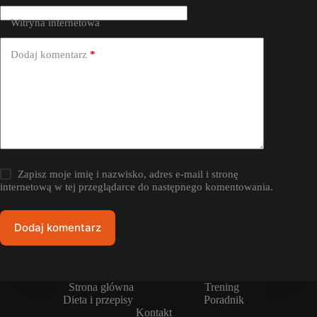
Witryna internetowa
Dodaj komentarz
*
Zapisz moje imię i nazwisko, adres e-mail i stronę
internetową w tej przeglądarce do następnego komentowania.
Dodaj komentarz
Strona główna
Trening
Dieta i przepisy
Poradnik
Kontakt