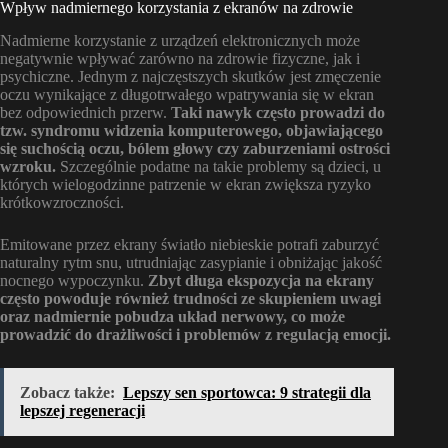
Wpływ nadmiernego korzystania z ekranów na zdrowie
Nadmierne korzystanie z urządzeń elektronicznych może
negatywnie wpływać zarówno na zdrowie fizyczne, jak i
psychiczne. Jednym z najczęstszych skutków jest zmęczenie
oczu wynikające z długotrwałego wpatrywania się w ekran
bez odpowiednich przerw.
Taki nawyk często prowadzi do
tzw. syndromu widzenia komputerowego, objawiającego
się suchością oczu, bólem głowy czy zaburzeniami ostrości
wzroku.
Szczególnie podatne na takie problemy są dzieci, u
których wielogodzinne patrzenie w ekran zwiększa ryzyko
krótkowzroczności.
Emitowane przez ekrany światło niebieskie potrafi zaburzyć
naturalny rytm snu, utrudniając zasypianie i obniżając jakość
nocnego wypoczynku.
Zbyt długa ekspozycja na ekrany
często powoduje również trudności ze skupieniem uwagi
oraz nadmiernie pobudza układ nerwowy, co może
prowadzić do drażliwości i problemów z regulacją emocji.
Zobacz także:
Lepszy sen sportowca: 9 strategii dla
lepszej regeneracji