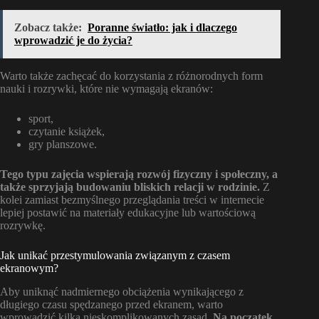
Zobacz także:
Poranne światło: jak i dlaczego
wprowadzić je do życia?
Warto także zachęcać do korzystania z różnorodnych form
nauki i rozrywki, które nie wymagają ekranów:
sport,
czytanie książek,
gry planszowe.
Tego typu zajęcia wspierają rozwój fizyczny i społeczny, a
także sprzyjają budowaniu bliskich relacji w rodzinie.
Z
kolei zamiast bezmyślnego przeglądania treści w internecie
lepiej postawić na materiały edukacyjne lub wartościową
rozrywkę.
Jak unikać przestymulowania związanym z czasem
ekranowym?
Aby uniknąć nadmiernego obciążenia wynikającego z
długiego czasu spędzanego przed ekranem, warto
wprowadzić kilka nieskomplikowanych zasad.
Na początek