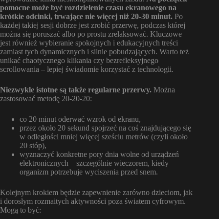
pomocne może być rozdzielenie czasu ekranowego na
krótkie odcinki, trwające nie więcej niż 20-30 minut.
Po
każdej takiej sesji dobrze jest zrobić przerwę, podczas której
można się poruszać albo po prostu zrelaksować. Kluczowe
jest również wybieranie spokojnych i edukacyjnych treści
zamiast tych dynamicznych i silnie pobudzających. Warto też
unikać chaotycznego klikania czy bezrefleksyjnego
scrollowania – lepiej świadomie korzystać z technologii.
Niezwykle istotne są także regularne przerwy.
Można
zastosować metodę 20-20-20:
co 20 minut oderwać wzrok od ekranu,
przez około 20 sekund spojrzeć na coś znajdującego się
w odległości mniej więcej sześciu metrów (czyli około
20 stóp),
wyznaczyć konkretne pory dnia wolne od urządzeń
elektronicznych – szczególnie wieczorem, kiedy
organizm potrzebuje wyciszenia przed snem.
Kolejnym krokiem będzie zapewnienie zarówno dzieciom, jak
i dorosłym rozmaitych aktywności poza światem cyfrowym.
Mogą to być: