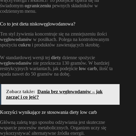
więcej energii i lekkości? To podejście opiera się na
świadomym
ograniczeniu
pewnych składników w
codziennym menu.
Co to jest dieta niskowęglowodanowa?
Ten styl żywienia koncentruje się na zmniejszeniu ilości
węglowodanów
w posiłkach. Polega na kontrolowanym
spożyciu
cukru
i produktów zawierających skrobię.
W standardowej wersji tej
diety
dzienne spożycie
węglowodanów
nie przekracza 130 gramów. W bardziej
restrykcyjnych wariantach, jak podejście
low carb
, ilość ta
spada nawet do 50 gramów na dobę.
Zobacz także:
Dania bez węglowodanów – jak
zacząć i co jeść?
Korzyści wynikające ze stosowania diety low carb
Główną zaletą tego sposobu odżywiania jest skuteczne
wsparcie procesów metabolicznych. Organizm uczy się
wykorzystywać alternatywne źródła energii.