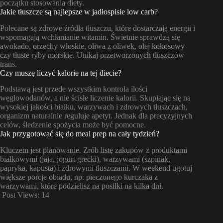
początku stosowania diety.
Jakie tłuszcze są najlepsze w jadłospisie low carb?
Polecane są zdrowe źródła tłuszczu, które dostarczają energii i
wspomagają wchłanianie witamin. Świetnie sprawdzą się
awokado, orzechy włoskie, oliwa z oliwek, olej kokosowy
czy tłuste ryby morskie. Unikaj przetworzonych tłuszczów
trans.
Czy muszę liczyć kalorie na tej diecie?
Podstawą jest przede wszystkim kontrola ilości
węglowodanów, a nie ścisłe liczenie kalorii. Skupiając się na
wysokiej jakości białku, warzywach i zdrowych tłuszczach,
organizm naturalnie reguluje apetyt. Jednak dla precyzyjnych
celów, śledzenie spożycia może być pomocne.
Jak przygotować się do meal prep na cały tydzień?
Kluczem jest planowanie. Zrób listę zakupów z produktami
białkowymi (jaja, jogurt grecki), warzywami (szpinak,
papryka, kapusta) i zdrowymi tłuszczami. W weekend ugotuj
większe porcje obiadu, np. pieczonego kurczaka z
warzywami, które podzielisz na posiłki na kilka dni.
Post Views:
14