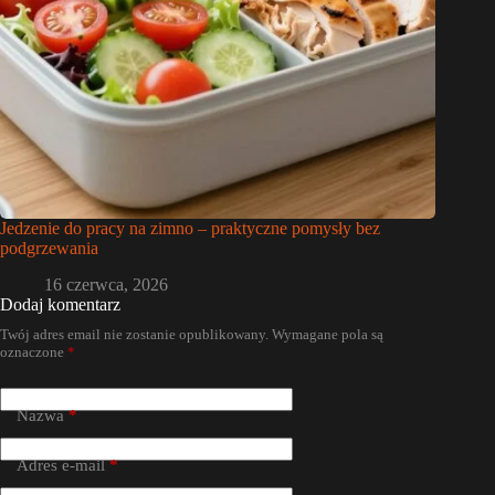
Jedzenie do pracy na zimno – praktyczne pomysły bez
podgrzewania
16 czerwca, 2026
Dodaj komentarz
Twój adres email nie zostanie opublikowany.
Wymagane pola są
oznaczone
*
Nazwa
*
Adres e-mail
*