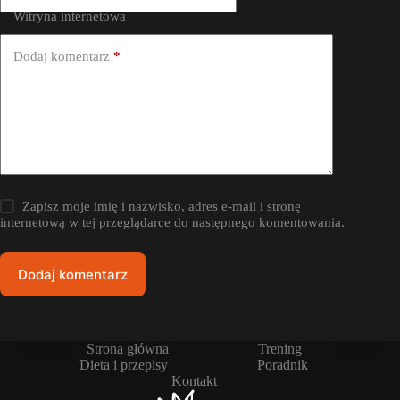
Witryna internetowa
Dodaj komentarz
*
Zapisz moje imię i nazwisko, adres e-mail i stronę
internetową w tej przeglądarce do następnego komentowania.
Dodaj komentarz
Strona główna
Trening
Dieta i przepisy
Poradnik
Kontakt