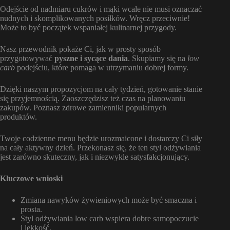
Odejście od nadmiaru cukrów i mąki wcale nie musi oznaczać
nudnych i skomplikowanych posiłków. Wręcz przeciwnie!
Może to być początek wspaniałej kulinarnej przygody.
Nasz przewodnik pokaże Ci, jak w prosty sposób
przygotowywać
pyszne i sycące dania
. Skupiamy się na
low
carb
podejściu, które pomaga w utrzymaniu dobrej formy.
Dzięki naszym propozycjom na cały tydzień, gotowanie stanie
się przyjemnością. Zaoszczędzisz też czas na planowaniu
zakupów. Poznasz zdrowe zamienniki popularnych
produktów.
Twoje codzienne menu będzie urozmaicone i dostarczy Ci siły
na cały aktywny dzień. Przekonasz się, że ten styl odżywiania
jest zarówno skuteczny, jak i niezwykle satysfakcjonujący.
Kluczowe wnioski
Zmiana nawyków żywieniowych może być smaczna i
prosta.
Styl odżywiania low carb wspiera dobre samopoczucie
i lekkość.