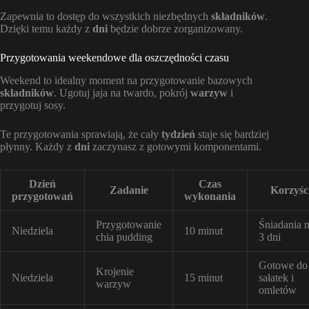
Zapewnia to dostęp do wszystkich niezbędnych
składników
.
Dzięki temu każdy z
dni
będzie dobrze zorganizowany.
Przygotowania weekendowe dla oszczędności czasu
Weekend to idealny moment na przygotowanie bazowych
składników
. Ugotuj jaja na twardo, pokrój
warzyw
i
przygotuj sosy.
Te przygotowania sprawiają, że cały
tydzień
staje się bardziej
płynny. Każdy z
dni
zaczynasz z gotowymi komponentami.
Dzień
Czas
Zadanie
Korzyśc
przygotowań
wykonania
Przygotowanie
Śniadania 
Niedziela
10 minut
chia pudding
3 dni
Gotowe do
Krojenie
Niedziela
15 minut
sałatek i
warzyw
omletów