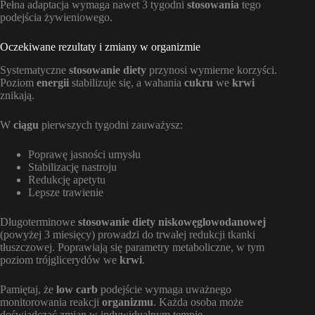
Pełna adaptacja wymaga nawet 3 tygodni
stosowania
tego
podejścia żywieniowego.
Oczekiwane rezultaty i zmiany w organizmie
Systematyczne
stosowanie diety
przynosi wymierne korzyści.
Poziom
energii
stabilizuje się, a wahania
cukru
we
krwi
znikają.
W
ciągu
pierwszych tygodni zauważysz:
Poprawę jasności umysłu
Stabilizację nastroju
Redukcję apetytu
Lepsze trawienie
Długoterminowe
stosowanie diety niskowęglowodanowej
(powyżej 3 miesięcy) prowadzi do trwałej redukcji tkanki
tłuszczowej. Poprawiają się parametry metaboliczne, w tym
poziom trójglicerydów we
krwi
.
Pamiętaj, że
low carb
podejście wymaga uważnego
monitorowania reakcji
organizmu
. Każda osoba może
doświadczać zmian w indywidualnym tempie.