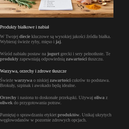
Produkty białkowe i nabiał
W Twojej
diecie
kluczowe są wysokiej jakości źródła białka.
Wybieraj świeże ryby, mięso i
jaj
.
Wśród nabiału postaw na
jogurt
grecki i sery pełnotłuste. Te
produkty
zapewniają odpowiednią
zawartości
tłuszczu.
Warzywa, orzechy i zdrowe tłuszcze
Świeże
warzywa
o niskiej
zawartości
cukrów to podstawa.
Brokuły, szpinak i awokado będą idealne.
Orzechy
i nasiona to doskonałe przekąski. Używaj
oliwa
z
oliwek
do przygotowania potraw.
Pamiętaj o sprawdzaniu etykiet
produktów
. Unikaj ukrytych
węglowodanów w pozornie zdrowych opcjach.