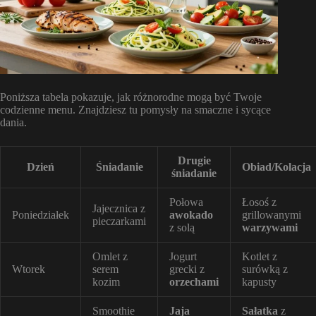
Poniższa tabela pokazuje, jak różnorodne mogą być Twoje
codzienne menu. Znajdziesz tu pomysły na smaczne i sycące
dania.
Drugie
Dzień
Śniadanie
Obiad/Kolacja
śniadanie
Połowa
Łosoś z
Jajecznica z
Poniedziałek
awokado
grillowanymi
pieczarkami
z solą
warzywami
Omlet z
Jogurt
Kotlet z
Wtorek
serem
grecki z
surówką z
kozim
orzechami
kapusty
Smoothie
Jaja
Sałatka
z