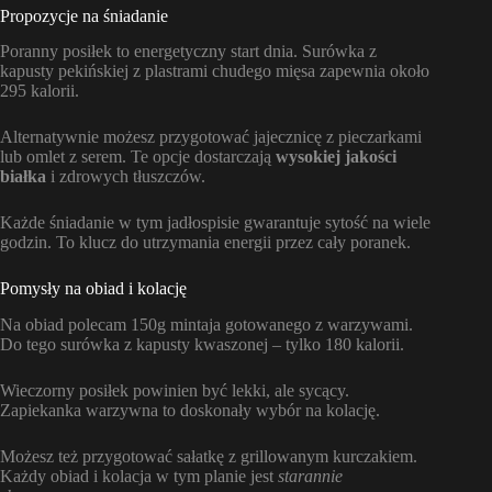
Propozycje na śniadanie
Poranny posiłek to energetyczny start dnia. Surówka z
kapusty pekińskiej z plastrami chudego mięsa zapewnia około
295 kalorii.
Alternatywnie możesz przygotować jajecznicę z pieczarkami
lub omlet z serem. Te opcje dostarczają
wysokiej jakości
białka
i zdrowych tłuszczów.
Każde śniadanie w tym jadłospisie gwarantuje sytość na wiele
godzin. To klucz do utrzymania energii przez cały poranek.
Pomysły na obiad i kolację
Na obiad polecam 150g mintaja gotowanego z warzywami.
Do tego surówka z kapusty kwaszonej – tylko 180 kalorii.
Wieczorny posiłek powinien być lekki, ale sycący.
Zapiekanka warzywna to doskonały wybór na kolację.
Możesz też przygotować sałatkę z grillowanym kurczakiem.
Każdy obiad i kolacja w tym planie jest
starannie