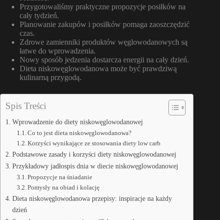
Przygotowaliśmy praktyczne propozycje posiłków na
cały tydzień.
Planowanie zakupów i posiłków pomaga zaoszczędzić
czas.
Zdrowe zamienniki produktów węglowodanowych są
łatwe do wprowadzenia.
Nowy sposób jedzenia dostarcza energii na cały dzień.
Dieta niskowęglowodanowa może być prawdziwą
kulinarną przygodą.
Spis Treści
Wprowadzenie do diety niskowęglowodanowej
Co to jest dieta niskowęglowodanowa?
Korzyści wynikające ze stosowania diety low carb
Podstawowe zasady i korzyści diety niskowęglowodanowej
Przykładowy jadłospis dnia w diecie niskowęglowodanowej
Propozycje na śniadanie
Pomysły na obiad i kolację
Dieta niskowęglowodanowa przepisy: inspiracje na każdy
dzień