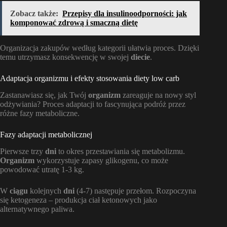
Zobacz także:
Przepisy dla insulinoodporności: jak
komponować zdrową i smaczną dietę
Organizacja zakupów według kategorii ułatwia proces. Dzięki
temu utrzymasz konsekwencję w swojej
diecie
.
Adaptacja organizmu i efekty stosowania diety low carb
Zastanawiasz się, jak Twój
organizm
zareaguje na nowy styl
odżywiania? Proces adaptacji to fascynująca podróż przez
różne fazy metaboliczne.
Fazy adaptacji metabolicznej
Pierwsze trzy
dni
to okres przestawiania się metabolizmu.
Organizm
wykorzystuje zapasy glikogenu, co może
powodować utratę 1-3 kg.
W
ciągu
kolejnych
dni
(4-7) następuje przełom. Rozpoczyna
się ketogeneza – produkcja ciał ketonowych jako
alternatywnego paliwa.