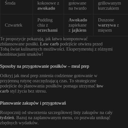
Środa
kokosowe z
gotowane
grillowanym
awokado
na twardo
kurczakiem
Pudding
Awokado
Duszone
Czwartek
chia z
zapiekane
warzywa
z
orzechami
z
jajkiem
mięsem
Te propozycje pokazują, jak łatwo komponować
zbilansowane posiłki.
Low carb
podejście otwiera przed
Tobą świat kulinarnych możliwości. Eksperymentuj z różnymi
kombinacjami smaków!
Sposoby na przygotowanie posiłków – meal prep
Odkryj jak meal prep zmienia codzienne gotowanie w
przyjemną rutynę oszczędzającą czas. To strategiczne
podejście do planowania posiłków pomaga utrzymać
low
carb
styl życia bez stresu.
Planowanie zakupów i przygotowań
Rozpocznij od stworzenia szczegółowej listy zakupów na cały
tydzień
. Bazuj na zaplanowanym menu, co pozwala uniknąć
zbędnych wydatków.