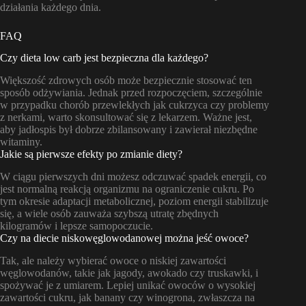
działania każdego dnia.
FAQ
Czy dieta low carb jest bezpieczna dla każdego?
Większość zdrowych osób może bezpiecznie stosować ten
sposób odżywiania. Jednak przed rozpoczęciem, szczególnie
w przypadku chorób przewlekłych jak cukrzyca czy problemy
z nerkami, warto skonsultować się z lekarzem. Ważne jest,
aby jadłospis był dobrze zbilansowany i zawierał niezbędne
witaminy.
Jakie są pierwsze efekty po zmianie diety?
W ciągu pierwszych dni możesz odczuwać spadek energii, co
jest normalną reakcją organizmu na ograniczenie cukru. Po
tym okresie adaptacji metabolicznej, poziom energii stabilizuje
się, a wiele osób zauważa szybszą utratę zbędnych
kilogramów i lepsze samopoczucie.
Czy na diecie niskowęglowodanowej można jeść owoce?
Tak, ale należy wybierać owoce o niskiej zawartości
węglowodanów, takie jak jagody, awokado czy truskawki, i
spożywać je z umiarem. Lepiej unikać owoców o wysokiej
zawartości cukru, jak banany czy winogrona, zwłaszcza na