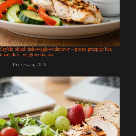
Szybki obiad niskowęglowodanowy – proste przepisy bez
dużej ilości węglowodanów
16 czerwca, 2026