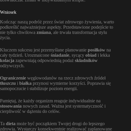
Wniosek
Kończąc naszą podróż przez świat zdrowego żywienia, warto
podkreślić najważniejsze aspekty. Przedstawione podejście to
nie tylko chwilowa
zmiana
, ale trwała transformacja stylu
życia.
Kluczem sukcesu jest przemyślane planowanie
posiłków
na
cały tydzień. Urozmaicone
śniadanie
, sycący
obiad
i lekka
kolacja
zapewniają odpowiednią podaż
składników
odżywczych.
Ograniczenie
węglowodanów na rzecz zdrowych źródeł
tłuszczu
i
białka
przynosi wymierne korzyści. Poprawia się
samopoczucie i stabilizuje poziom energii.
Pamiętaj, że każdy organizm reaguje indywidualnie na
stosowania
nowych zasad. Ważna jest systematyczność i
cierpliwość w dążeniu do celów.
Ta
dieta
może być początkiem Twojej drogi do lepszego
zdrowia. Wystarczy konsekwentnie realizować zaplanowane