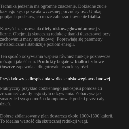
Technika jedzenia ma ogromne znaczenie. Dokładne żucie
każdego kęsu pozwala wcześniej poczuć sytość. Unikaj
popijania posiłków, co może zaburzać trawienie
białka
.
Korzyści z stosowania
diety niskowęglowodanowej
są
liczne. Obejmują skuteczną redukcję tkanki tłuszczowej przy
zachowaniu masy mięśniowej. Poprawiają się parametry
metaboliczne i stabilizuje poziom energii.
Ten sposób odżywiania wspiera również funkcje poznawcze
mózgu i jakość snu.
Produkty
bogate w
białko
i zdrowe
tłuszcze
zapewniają długotrwałe uczucie sytości.
Przykładowy jadłospis dnia w diecie niskowęglowodanowej
Praktyczny przykład codziennego jadłospisu pomoże Ci
zrozumieć zasady tego stylu odżywiania. Zobaczysz jak
smacznie i sycąco można komponować posiłki przez cały
dzień.
Dobrze zbilansowany plan dostarcza około 1000-1300 kalorii.
To idealna wartość dla skutecznej redukcji wagi.